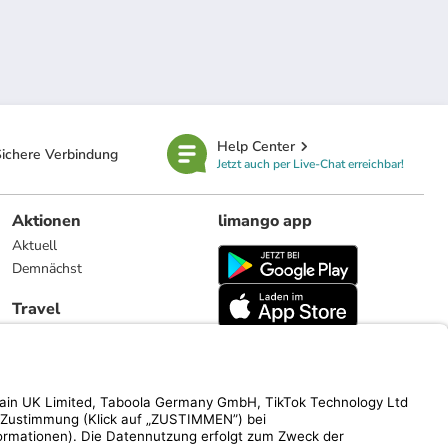
Help Center
ichere Verbindung
Jetzt auch per Live-Chat erreichbar!
Aktionen
limango app
Aktuell
Demnächst
Travel
Reiseangebote