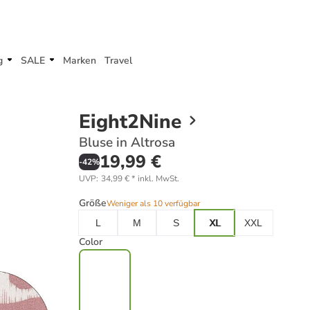
g
SALE
Marken
Travel
a
Eight2Nine
Bluse in Altrosa
19,99 €
-
42
%
UVP
:
34,99 €
*
inkl. MwSt.
Größe
Weniger als 10 verfügbar
L
M
S
XL
XXL
Color