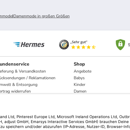
nmode
|
Damenmode in großen Größen
S
undenservice
Shop
ieferung & Versandkosten
Angebote
ücksendungen / Reklamationen
Babys
mwelt & Entsorgung
Kinder
ertrag widerrufen
Damen
esetzliche Gewährleistung und Reparatur
Herren
Wohnen
Trachten
Marken