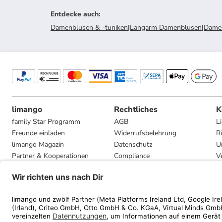
Entdecke auch
:
Damenblusen & -tuniken
|
Langarm Damenblusen
|
Dame
limango
Rechtliches
K
family Star Programm
AGB
L
Freunde einladen
Widerrufsbelehrung
R
limango Magazin
Datenschutz
U
Partner & Kooperationen
Compliance
V
Jobs
Impressum
G
Presse
Privatsphäre-Einstellungen
Mediadaten
Geschenkgutscheinbedingungen