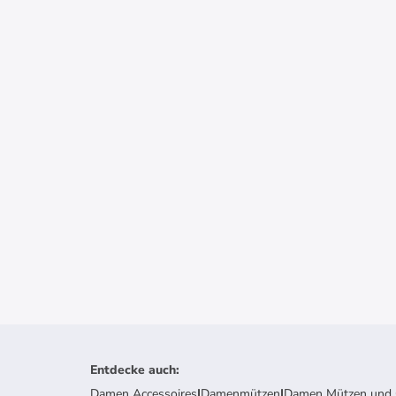
Entdecke auch
:
Damen Accessoires
|
Damenmützen
|
Damen Mützen und