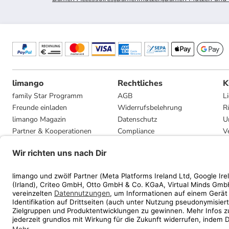
limango
Rechtliches
K
family Star Programm
AGB
L
Freunde einladen
Widerrufsbelehrung
R
limango Magazin
Datenschutz
U
Partner & Kooperationen
Compliance
V
Jobs
Impressum
G
Presse
Privatsphäre-Einstellungen
Mediadaten
Geschenkgutscheinbedingungen