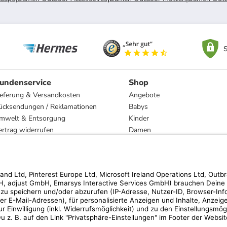
S
undenservice
Shop
ieferung & Versandkosten
Angebote
ücksendungen / Reklamationen
Babys
mwelt & Entsorgung
Kinder
ertrag widerrufen
Damen
esetzliche Gewährleistung und Reparatur
Herren
Wohnen
Trachten
Marken