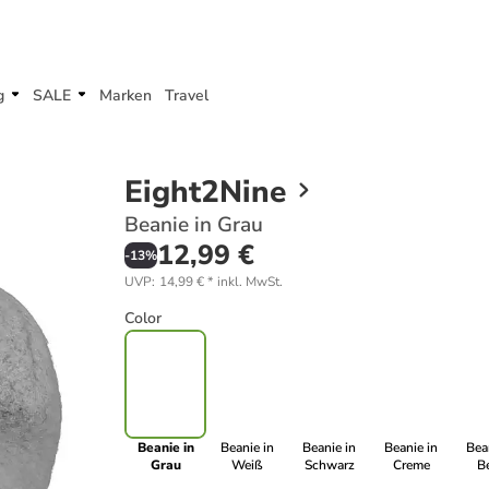
g
SALE
Marken
Travel
Eight2Nine
Beanie in Grau
12,99 €
-
13
%
UVP
:
14,99 €
*
inkl. MwSt.
Color
Beanie in
Beanie in
Beanie in
Beanie in
Bea
Grau
Weiß
Schwarz
Creme
B