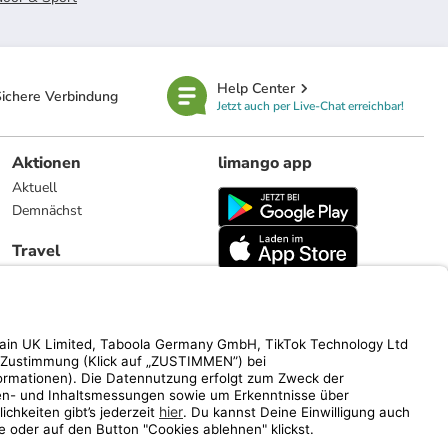
Help Center
ichere Verbindung
Jetzt auch per Live-Chat erreichbar!
Aktionen
limango app
Aktuell
Demnächst
Travel
Reiseangebote
limango.nl
limango.pl