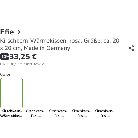
Efie
Kirschkern-Wärmekissen, rosa, Größe: ca. 20
x 20 cm, Made in Germany
33,25 €
-
10
%
UVP
:
36,95 €
*
inkl. MwSt.
Color
Kirschkern-
Kirschkern-
Kirschkern-
Kirschkern-
Kirschkern-
Wärmekissen,
Bio-
Bio-
Bio-
Bio-
rosa, Größe:
Wärmekissen,
Wärmekissen,
Wärmekissen,
Wärmekissen,
ca. 20 x 20
rotes Herz,
Igel, Made in
blaues Herz,
Ente, Made in
cm, Made in
Made in
Germany,
Made in
Germany,
Germany
Germany,
Größe ca. 28
Germany,
Größe ca. 25