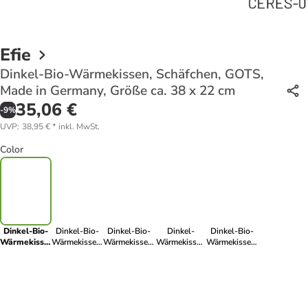
Efie
Dinkel-Bio-Wärmekissen, Schäfchen, GOTS,
Made in Germany, Größe ca. 38 x 22 cm
35,06 €
-
9
%
UVP
:
38,95 €
*
inkl. MwSt.
Color
Dinkel-Bio-
Dinkel-Bio-
Dinkel-Bio-
Dinkel-
Dinkel-Bio-
Wärmekissen,
Wärmekissen,
Wärmekissen,
Wärmekissen
Wärmekissen,
Schäfchen,
rosa Herz,
Fisch, GOTS,
Frosch,
Elefant,
GOTS, Made
GOTS, Made
Made in
Größe: ca. 20
GOTS, Made
in Germany,
in Germany,
Germany,
x 22 cm,
in Germany,
Größe ca. 38
Größe ca.
Größe ca. 29
GOTS, Made
Größe ca. 31
x 22 cm
23x22 cm
x 15 cm
in Germany
x 20 cm