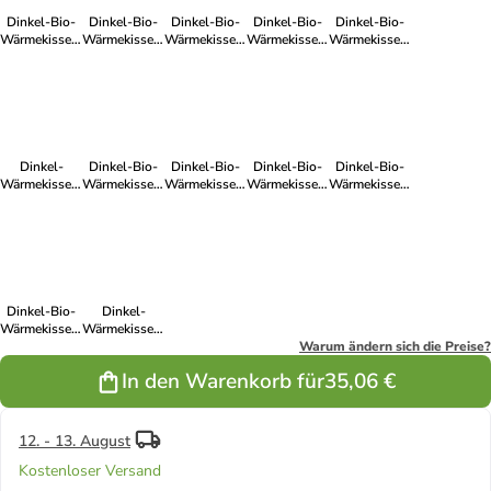
Dinkel-Bio-
Dinkel-Bio-
Dinkel-Bio-
Dinkel-Bio-
Dinkel-Bio-
Wärmekissen,
Wärmekissen,
Wärmekissen,
Wärmekissen,
Wärmekissen,
blaues Herz,
Igel, GOTS,
blauer Stern,
Braunbär,
rotes Herz,
GOTS, Made
Made in
GOTS, Made
GOTS, Made
GOTS, Made
in Germany,
Germany,
in Germany,
in Germany,
in Germany,
Größe ca
Größe ca. 28
Größe ca
Größe ca. 39
Größe ca. 23
23x22 cm
x 23 cm
23x22 cm
x 18 cm
x 22 cm
Dinkel-
Dinkel-Bio-
Dinkel-Bio-
Dinkel-Bio-
Dinkel-Bio-
Wärmekissen,
Wärmekissen,
Wärmekissen,
Wärmekissen,
Wärmekissen,
blau, GOTS,
Affe, GOTS,
rosa Stern,
Delfin, GOTS,
beige, GOTS,
Made in
Made in
GOTS, Made
Made in
Made in
Germany
Germany,
in Germany,
Germany,
Germany,
Größe ca. 30
Größe ca 23 x
Größe ca. 30
Größe ca. 19
x 16 cm
22 cm
x 22 cm
x 25 cm
Dinkel-Bio-
Dinkel-
Wärmekissen,
Wärmekissen,
Teddy, GOTS,
rosa, Größe:
Warum ändern sich die Preise?
Made in
ca. 20 x 20
In den Warenkorb für
35,06 €
Germany,
cm, GOTS,
Größe ca. 20
Made in
x 20 cm
Germany
12. - 13. August
Kostenloser Versand