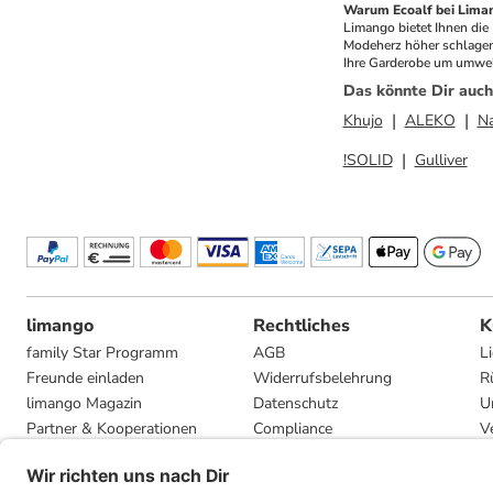
Warum Ecoalf bei Lima
Limango bietet Ihnen die 
Modeherz höher schlagen 
Ihre Garderobe um umwelt
Das könnte Dir auch
Khujo
ALEKO
Na
!SOLID
Gulliver
limango
Rechtliches
K
family Star Programm
AGB
L
Freunde einladen
Widerrufsbelehrung
R
limango Magazin
Datenschutz
U
Partner & Kooperationen
Compliance
V
Jobs
Impressum
G
Presse
Privatsphäre-Einstellungen