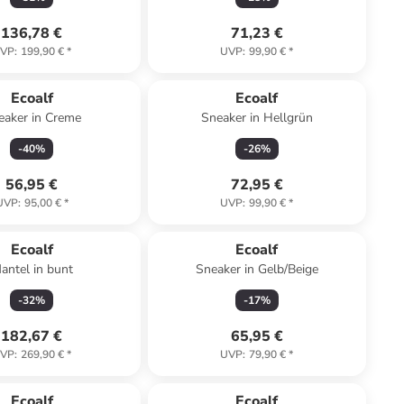
136,78 €
71,23 €
VP
:
199,90 €
*
UVP
:
99,90 €
*
Ecoalf
Ecoalf
eaker in Creme
Sneaker in Hellgrün
-
40
%
-
26
%
56,95 €
72,95 €
UVP
:
95,00 €
*
UVP
:
99,90 €
*
Ecoalf
Ecoalf
antel in bunt
Sneaker in Gelb/Beige
-
32
%
-
17
%
182,67 €
65,95 €
VP
:
269,90 €
*
UVP
:
79,90 €
*
Ecoalf
Ecoalf