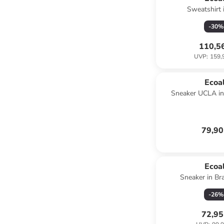
Sweatshirt 
-
30
%
110,5
UVP
:
159,
Ecoal
Sneaker UCLA in
79,90
Ecoal
Sneaker in B
-
26
%
72,95