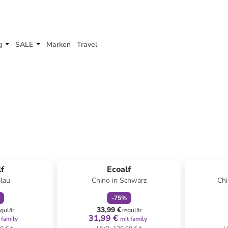
g
SALE
Marken
Travel
abatt
family
rabatt
f
Ecoalf
Blau
Chino in Schwarz
Chi
-
75
%
33,99 €
egulär
regulär
31,99 €
 family
mit family