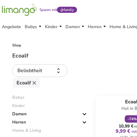
Sparen mit
family
Angebote
Babys
Kinder
Damen
Herren
Home & Livin
Shop
Ecoalf
Beliebtheit
Ecoalf
family
r
Babys
Ecoal
Kinder
Hut in 
Damen
-
74
%
Herren
10,99 €
r
Home & Living
9,99 €
mit