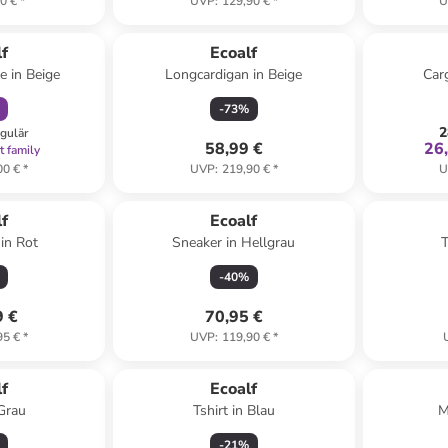
0 €
*
UVP
:
129,90 €
*
U
abatt
f
Ecoalf
e in Beige
Longcardigan in Beige
Car
-
73
%
2
egulär
58,99 €
26
t family
00 €
*
UVP
:
219,90 €
*
U
f
Ecoalf
 in Rot
Sneaker in Hellgrau
T
-
40
%
9 €
70,95 €
95 €
*
UVP
:
119,90 €
*
f
Ecoalf
 Grau
Tshirt in Blau
M
-
21
%