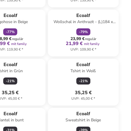
VP
:
139,90 €
*
UVP
:
139,90 €
*
family
rabatt
family
rabatt
Ecoalf
Ecoalf
gohose in Beige
Wollschal in Anthrazit - (L)184 x
(B)42 cm
-
77
%
-
79
%
8,99 €
23,99 €
regulär
regulär
,99 €
21,99 €
mit family
mit family
VP
:
119,90 €
*
UVP
:
109,90 €
*
Ecoalf
Ecoalf
shirt in Grün
Tshirt in Weiß
-
21
%
-
21
%
35,25 €
35,25 €
UVP
:
45,00 €
*
UVP
:
45,00 €
*
Ecoalf
Ecoalf
antel in bunt
Sweatshirt in Beige
-
31
%
-
28
%