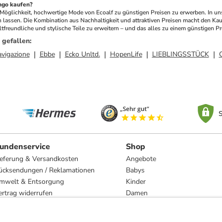
ngo kaufen?
Möglichkeit, hochwertige Mode von Ecoalf zu günstigen Preisen zu erwerben. In unse
lassen. Die Kombination aus Nachhaltigkeit und attraktiven Preisen macht den Kauf
freundliche und stylische Teile zu erweitern – und das alles zu einem günstigen Pr
 gefallen
:
vigazione
Ebbe
Ecko Unltd.
HopenLife
LIEBLINGSSTÜCK
S
undenservice
Shop
ieferung & Versandkosten
Angebote
ücksendungen / Reklamationen
Babys
mwelt & Entsorgung
Kinder
ertrag widerrufen
Damen
esetzliche Gewährleistung und Reparatur
Herren
Wohnen