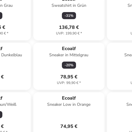
in Grau
Sweatshirt in Grün
Sn
-
31
%
6 €
136,78 €
90 €
*
UVP
:
199,90 €
*
f
Ecoalf
 Dunkelblau
Sneaker in Mittelgrau
Snea
-
20
%
 €
78,95 €
UVP
:
99,90 €
*
f
Ecoalf
raun/Weiß
Sneaker Low in Orange
Sn
 €
74,95 €