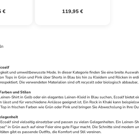
5 €
119,95 €
ln
coalf
igkeit und umweltbewusste Mode. In dieser Kategorie finden Sie eine breite Auswahl
n Tops in Grün und Pink über Shorts in Blau bis hin zu Kleidern und Röcken in erdi
respektiert. Die verwendeten Materialien sind oft recycelt oder biologisch abbauba
Farben und Stilen
Leinen-Shirt in Gelb oder ein elegantes Leinen-Kleid in Blau suchen, Ecoalf bietet ein
en lässt und für verschiedene Anlässe geeignet ist. Ein Rock in Khaki kann beispiels
 Top in frischen Farben wie Grün oder Pink und bringen Sie Abwechslung in Ihre Out
elegenheit
coalf sind vielseitig einsetzbar und passen zu vielen Gelegenheiten. Ein Leinen-Sh
az" in Grün auch auf einer Feier eine gute Figur macht. Die Schnitte sind modern un
itäten gibt es passende Outfits, die Komfort und Stil vereinen.