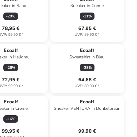
eaker in Sand
Sneaker in Creme
-
20
%
-
31
%
78,95 €
67,95 €
UVP
:
99,90 €
*
UVP
:
99,90 €
*
Ecoalf
Ecoalf
ker in Hellgrau
Sweatshirt in Blau
-
26
%
-
28
%
72,95 €
64,68 €
UVP
:
99,90 €
*
UVP
:
89,90 €
*
Ecoalf
Ecoalf
eaker in Creme
Sneaker VENTURA in Dunkelbraun
-
16
%
99,95 €
99,90 €