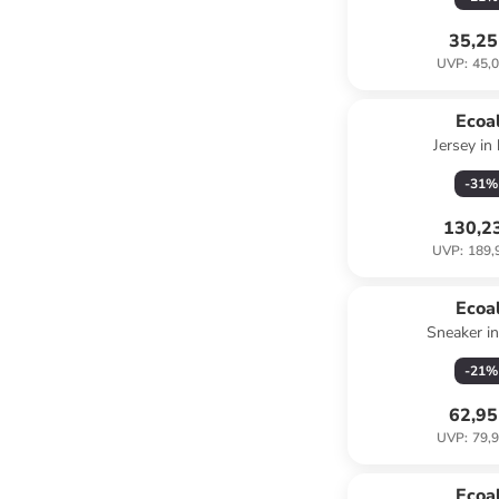
35,25
UVP
:
45,0
Ecoal
Jersey in
-
31
%
130,2
UVP
:
189,
Ecoal
Sneaker i
-
21
%
62,95
UVP
:
79,9
Ecoal