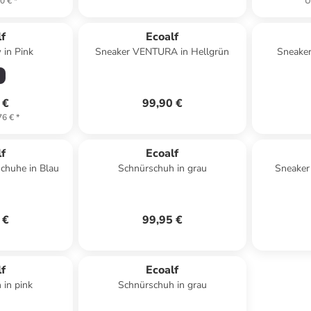
0 €
*
U
f
Ecoalf
 in Pink
Sneaker VENTURA in Hellgrün
Sneake
 €
99,90 €
76 €
*
f
Ecoalf
schuhe in Blau
Schnürschuh in grau
Sneaker
 €
99,95 €
f
Ecoalf
 in pink
Schnürschuh in grau