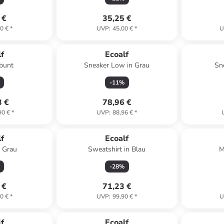
 €
35,25 €
0 €
*
UVP
:
45,00 €
*
U
f
Ecoalf
 bunt
Sneaker Low in Grau
Sn
-
11
%
3 €
78,96 €
90 €
*
UVP
:
88,96 €
*
f
Ecoalf
n Grau
Sweatshirt in Blau
M
-
28
%
 €
71,23 €
0 €
*
UVP
:
99,90 €
*
U
f
Ecoalf