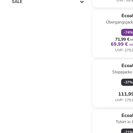
UVP
:
39,9
SALE
family
r
Ecoal
Übergangsjack
-
74
%
71,99 €
r
69,99 €
mi
UVP
:
275,
Ecoal
Steppjacke
-
37
%
111,9
UVP
:
179,
Ecoal
Tshirt in
-
21
%