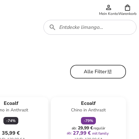
Mein Konto
Warenkorb
Alle Filter
family
rabatt
Ecoalf
Ecoalf
no in Anthrazit
Chino in Anthrazit
-
74
%
-
79
%
29,99 €
ab
:
regulär
35,99 €
27,99 €
ab
:
mit family