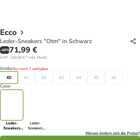
Ecco
Leder-Sneakers "Otm" in Schwarz
71,99 €
-
48
%
UVP
:
140,00 €
*
inkl. MwSt.
Größe
Nur noch 1 verfügbar
40
41
42
43
44
45
46
Color
Leder-
Leder-
Sneakers
Sneakers
"Otm" in
"Otm" in
Warum ändern sich die Preise?
Schwarz
Dunkelblau/