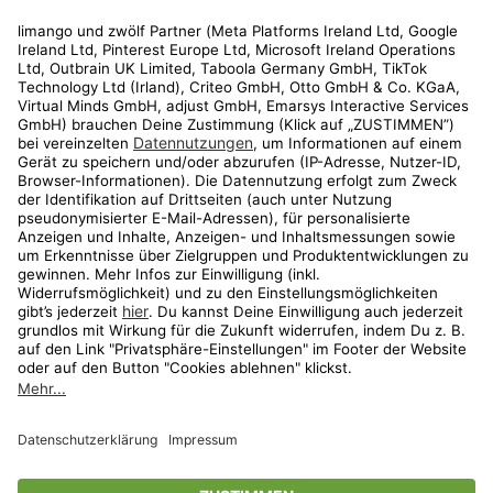
Rechtliches
Kundenservice
Shop
Aktionen
Travel
limango.nl
limango.pl