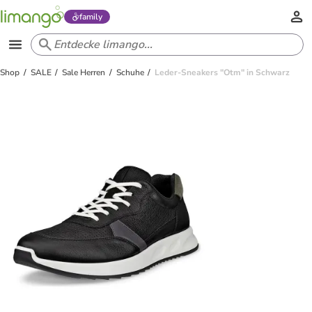
family
Shop
SALE
Sale Herren
Schuhe
Leder-Sneakers "Otm" in Schwarz