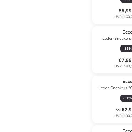
55,99
UVP
:
160,
Ecc
Leder-Sneakers 
Schwa
-
51
%
67,99
UVP
:
140,
Ecc
Leder-Sneakers "O
Schwa
-
51
%
62,9
ab
:
UVP
:
130,
Ecc