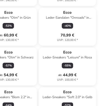
VP
:
140,00 €
*
UVP
:
100,00 €
*
Ecco
Ecco
eakers "Otm" in Grün
Leder-Sandalen "Onroads" in
Schwarz
-
53
%
-
40
%
60,99 €
70,99 €
ab
:
VP
:
130,00 €
*
UVP
:
120,00 €
*
Ecco
Ecco
kers "Otm" in Schwarz
Leder-Sneakers "Leisure" in Rosa
-
57
%
-
55
%
54,99 €
44,99 €
ab
:
ab
:
VP
:
130,00 €
*
UVP
:
100,00 €
*
Ecco
Ecco
akers "Biom 2.2" in
Leder-Sneakers "Soft 2.0" in Gelb
Schwarz
-
64
%
-
52
%