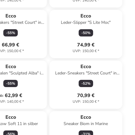
VP
:
140,00 €
*
UVP
:
140,00 €
*
Ecco
Ecco
kers "Street Court" in
Leder-Slipper "S Lite Moc"
/ Schwarz/ Gelb
-
55
%
-
50
%
66,99 €
74,99 €
VP
:
150,00 €
*
UVP
:
150,00 €
*
Ecco
Ecco
len "Sculpted Alba" in
Leder-Sneakers "Street Court" in
Creme
Weiß/ Hellblau
-
55
%
-
52
%
62,99 €
70,99 €
ab
:
VP
:
140,00 €
*
UVP
:
150,00 €
*
Ecco
Ecco
low Soft 11 in silber
Sneaker Biom in Marine
-
56
%
-
31
%