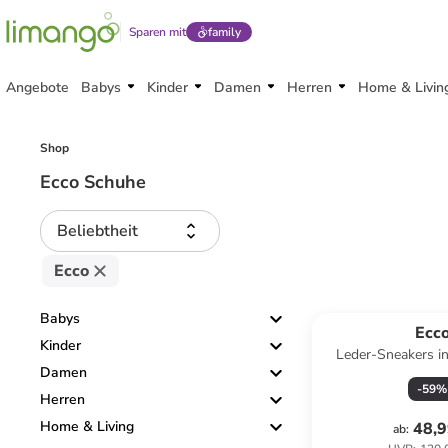
Sparen mit
family
Angebote
Babys
Kinder
Damen
Herren
Home & Livin
Shop
Ecco Schuhe
Beliebtheit
Ecco
Babys
Ecc
Kinder
Leder-Sneakers i
Damen
-
59
%
Herren
Home & Living
48,9
ab
: