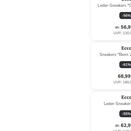
Leder-Sneakers "
-
56
%
56,9
ab
:
UVP
:
130,
Ecc
Sneakers "Biom 2
Schwa
-
61
%
68,99
UVP
:
180,
Ecc
Leder-Sneaker
Dunkelblau
-
55
%
62,9
ab
: