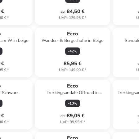
 €
84,50 €
ab
:
00 €
*
UVP
:
129,95 €
*
U
o
Ecco
oam W in beige
Wander- & Bergschuhe in Beige
Sandale
-
42
%
 €
85,95 €
95 €
*
UVP
:
149,00 €
*
U
o
Ecco
n Schwarz
Trekkingsandale Offroad in
Trekkingsa
nude/limestone
-
10
%
 €
89,05 €
ab
:
00 €
*
UVP
:
99,95 €
*
o
Ecco