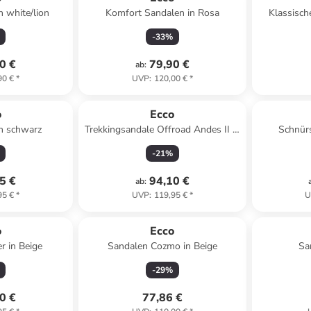
n white/lion
Komfort Sandalen in Rosa
Klassisch
-
33
%
0 €
79,90 €
ab
:
90 €
*
UVP
:
120,00 €
*
o
Ecco
in schwarz
Trekkingsandale Offroad Andes II in
Schnür
rosa
li
-
21
%
5 €
94,10 €
ab
:
95 €
*
UVP
:
119,95 €
*
U
o
Ecco
r in Beige
Sandalen Cozmo in Beige
Sa
-
29
%
0 €
77,86 €