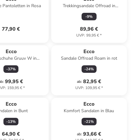
e Pantoletten in Rosa
Trekkingsandale Offroad in
black/black
-
9
%
77,90 €
89,96 €
UVP
:
99,95 €
*
Ecco
Ecco
schuhe Gruuv W in
Sandale Offroad Roam in rot
mestone/powder
-
37
%
-
24
%
99,95 €
82,95 €
ab
:
ab
:
VP
:
159,95 €
*
UVP
:
109,95 €
*
Ecco
Ecco
ndalen in Bunt
Komfort Sandalen in Blau
-
13
%
-
21
%
64,90 €
93,66 €
ab
: