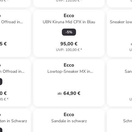
95 €
*
UVP
:
110,00 €
*
o
Ecco
 Offroad in
UBN Kiruna Mid CPX in Blau
Sneaker low
TY PEACH
-
5
%
5 €
95,00 €
UVP
:
100,00 €
*
U
o
Ecco
 Offroad in
Lowtop-Sneaker MX in
San
um
blush/blush/morillo
0 €
64,90 €
ab
:
95 €
*
U
o
Ecco
tten in Schwarz
Sandale in schwarz
Schn