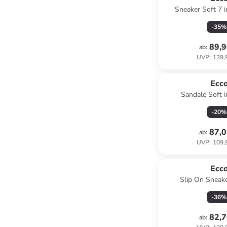
Sneaker Soft 7 i
-
35
%
89,9
ab
:
UVP
:
139,
Ecc
Sandale Soft 
-
20
%
87,0
ab
:
UVP
:
109,
Ecc
Slip On Sneake
-
36
%
82,7
ab
: