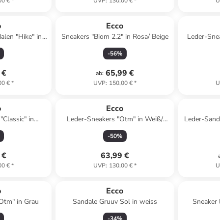
00 €
*
UVP
:
130,00 €
*
U
o
Ecco
len "Hike" in
Sneakers "Biom 2.2" in Rosa/ Beige
Leder-Snea
rz
Weiß
-
56
%
 €
65,99 €
ab
:
00 €
*
UVP
:
150,00 €
*
U
o
Ecco
"Classic" in
Leder-Sneakers "Otm" in Weiß/
Leder-Sanda
rz
Beige/ Dunkelblau
-
50
%
 €
63,99 €
00 €
*
UVP
:
130,00 €
*
U
o
Ecco
Otm" in Grau
Sandale Gruuv Sol in weiss
Sneaker 
-
34
%