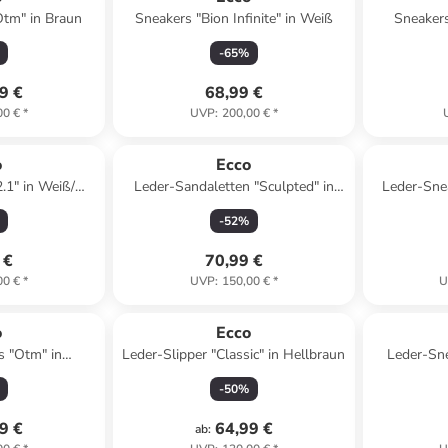
Otm" in Braun
Sneakers "Bion Infinite" in Weiß
Sneakers
-
65
%
9 €
68,99 €
00 €
*
UVP
:
200,00 €
*
o
Ecco
.1" in Weiß/
Leder-Sandaletten "Sculpted" in
Leder-Snea
rz
Schwarz
-
52
%
 €
70,99 €
00 €
*
UVP
:
150,00 €
*
U
o
Ecco
s "Otm" in
Leder-Slipper "Classic" in Hellbraun
Leder-Sn
/ Grau
-
50
%
9 €
64,99 €
ab
: