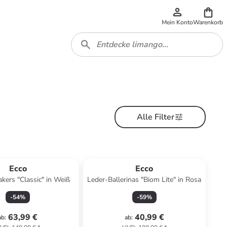
Mein Konto
Warenkorb
Alle Filter
Ecco
Ecco
kers "Classic" in Weiß
Leder-Ballerinas "Biom Lite" in Rosa
-
54
%
-
59
%
63,99 €
40,99 €
ab
:
ab
: