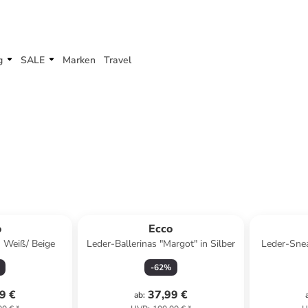
g
SALE
Marken
Travel
o
Ecco
n Weiß/ Beige
Leder-Ballerinas "Margot" in Silber
Leder-Snea
-
62
%
9 €
37,99 €
ab
: