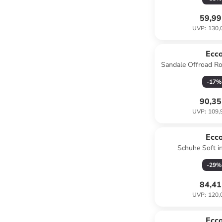
59,99
UVP
:
130,
Ecc
Sandale Offroad R
-
17
%
90,35
UVP
:
109,
Ecc
Schuhe Soft i
-
29
%
84,41
UVP
:
120,
Ecc