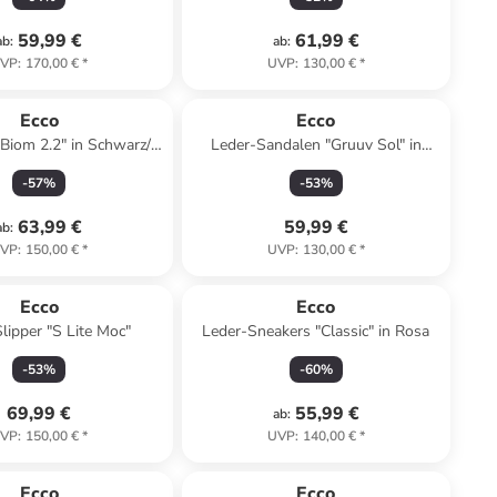
59,99 €
61,99 €
ab
:
ab
:
VP
:
170,00 €
*
UVP
:
130,00 €
*
Ecco
Ecco
2.2" in Schwarz/
Leder-Sandalen "Gruuv Sol" in
Grau
Beige
-
57
%
-
53
%
63,99 €
59,99 €
ab
:
VP
:
150,00 €
*
UVP
:
130,00 €
*
Ecco
Ecco
lipper "S Lite Moc"
Leder-Sneakers "Classic" in Rosa
-
53
%
-
60
%
69,99 €
55,99 €
ab
:
VP
:
150,00 €
*
UVP
:
140,00 €
*
Reserviert
Ecco
Ecco