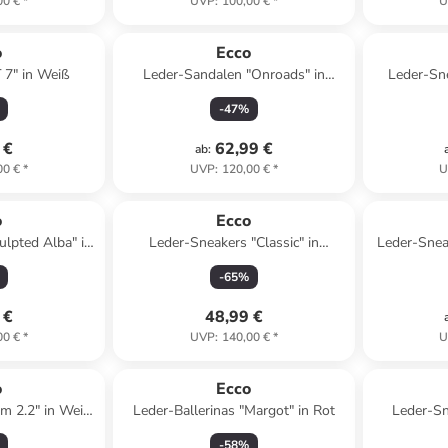
00 €
*
UVP
:
100,00 €
*
U
o
Ecco
 7" in Weiß
Leder-Sandalen "Onroads" in
Leder-Sn
Dunkelblau
-
47
%
 €
62,99 €
ab
:
00 €
*
UVP
:
120,00 €
*
U
ert
o
Ecco
ulpted Alba" in
Leder-Sneakers "Classic" in
Leder-Snea
aun
Dunkelblau
-
65
%
 €
48,99 €
00 €
*
UVP
:
140,00 €
*
U
ert
o
Ecco
m 2.2" in Weiß/
Leder-Ballerinas "Margot" in Rot
Leder-Sne
-
58
%