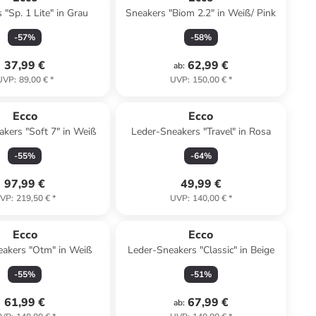
 "Sp. 1 Lite" in Grau
Sneakers "Biom 2.2" in Weiß/ Pink
-
57
%
-
58
%
37,99 €
62,99 €
ab
:
UVP
:
89,00 €
*
UVP
:
150,00 €
*
Ecco
Ecco
kers "Soft 7" in Weiß
Leder-Sneakers "Travel" in Rosa
-
55
%
-
64
%
97,99 €
49,99 €
VP
:
219,50 €
*
UVP
:
140,00 €
*
Ecco
Ecco
eakers "Otm" in Weiß
Leder-Sneakers "Classic" in Beige
-
55
%
-
51
%
61,99 €
67,99 €
ab
: