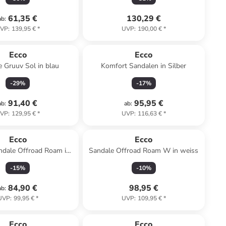
61,35 €
130,29 €
ab
:
VP
:
139,95 €
*
UVP
:
190,00 €
*
Ecco
Ecco
 Gruuv Sol in blau
Komfort Sandalen in Silber
-
29
%
-
17
%
91,40 €
95,95 €
ab
:
ab
:
VP
:
129,95 €
*
UVP
:
116,63 €
*
Ecco
Ecco
ndale Offroad Roam in
Sandale Offroad Roam W in weiss
pink
-
15
%
-
10
%
84,90 €
98,95 €
ab
:
UVP
:
99,95 €
*
UVP
:
109,95 €
*
Ecco
Ecco