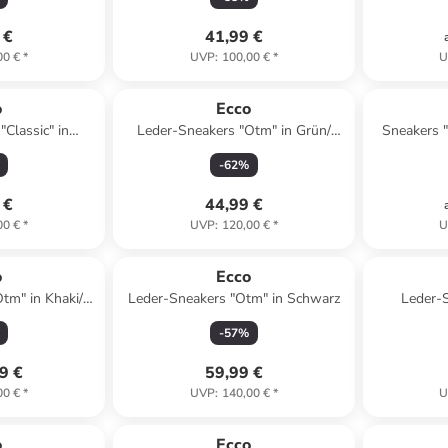
 €
41,99 €
00 €
*
UVP
:
100,00 €
*
U
o
Ecco
"Classic" in
Leder-Sneakers "Otm" in Grün/
Sneakers "Biom 
rz
Weiß
-
62
%
 €
44,99 €
00 €
*
UVP
:
120,00 €
*
U
o
Ecco
tm" in Khaki/
Leder-Sneakers "Otm" in Schwarz
Leder-S
rz
-
57
%
9 €
59,99 €
00 €
*
UVP
:
140,00 €
*
U
o
Ecco