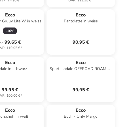
UVP
:
74,90 €
*
UVP
:
119,95 €
*
Ecco
Ecco
 Gruuv Lite W in weiss
Pantolette in weiss
-
16
%
99,65 €
90,95 €
ab
:
VP
:
119,95 €
*
Ecco
Ecco
dale in schwarz
Sportsandale OFFROAD ROAM W
in beige
99,95 €
99,95 €
VP
:
100,00 €
*
Ecco
Ecco
ürschuh in weiß
Buch - Only Margo