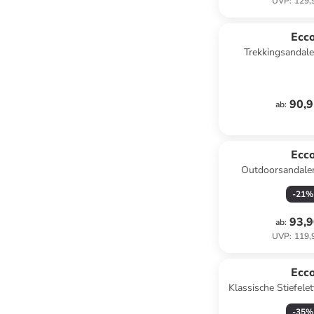
UVP
:
129,
Ecc
Trekkingsandale
EMERALD/DUS
90,9
ab
:
Ecc
Outdoorsandalen
titani
-
21
%
93,9
ab
:
UVP
:
119,
Ecc
Klassische Stiefele
-
35
%