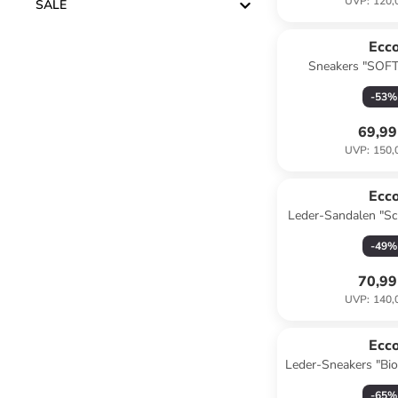
UVP
:
120,
SALE
Ecc
Sneakers "SOFT
-
53
%
69,99
UVP
:
150,
Reservi
Ecc
Leder-Sandalen "Sc
Hellbr
-
49
%
70,99
UVP
:
140,
Reservi
Ecc
Leder-Sneakers "Bio
Lila
-
65
%