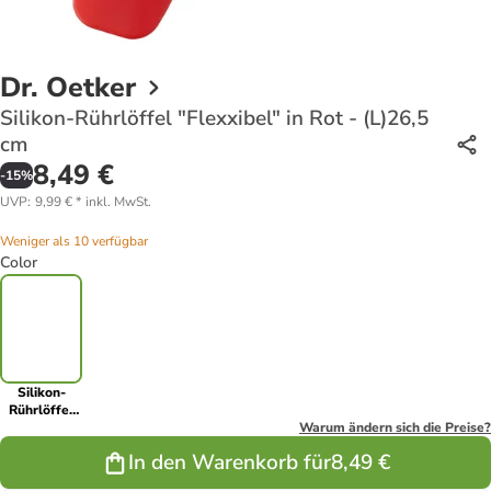
Dr. Oetker
Silikon-Rührlöffel "Flexxibel" in Rot - (L)26,5
cm
8,49 €
-
15
%
UVP
:
9,99 €
*
inkl. MwSt.
Weniger als 10 verfügbar
Color
Silikon-
Rührlöffel
"Flexxibel"
Warum ändern sich die Preise?
in Rot -
In den Warenkorb für
8,49 €
(L)26,5 cm