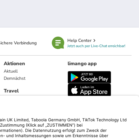
Help Center
ichere Verbindung
Jetzt auch per Live-Chat erreichbar!
Aktionen
limango app
Aktuell
Demnächst
Travel
Reiseangebote