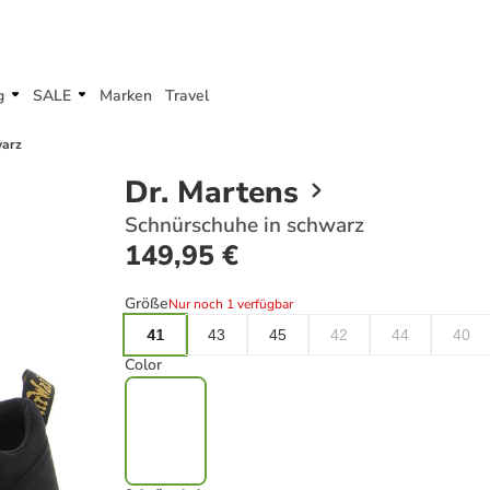
g
SALE
Marken
Travel
warz
Dr. Martens
Schnürschuhe in schwarz
149,95 €
Größe
Nur noch 1 verfügbar
41
43
45
42
44
40
Color