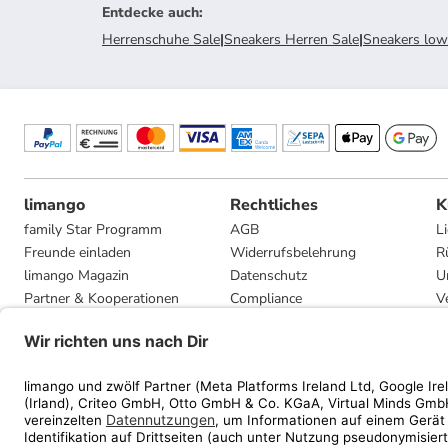
Entdecke auch
:
Herrenschuhe Sale
|
Sneakers Herren Sale
|
Sneakers low
limango
Rechtliches
K
family Star Programm
AGB
L
Freunde einladen
Widerrufsbelehrung
R
limango Magazin
Datenschutz
U
Partner & Kooperationen
Compliance
V
Jobs
Impressum
G
Presse
Privatsphäre-Einstellungen
Mediadaten
Geschenkgutscheinbedingungen