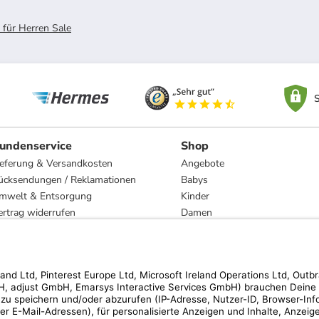
 für Herren Sale
S
undenservice
Shop
ieferung & Versandkosten
Angebote
ücksendungen / Reklamationen
Babys
mwelt & Entsorgung
Kinder
ertrag widerrufen
Damen
esetzliche Gewährleistung und Reparatur
Herren
Wohnen
Trachten
Marken