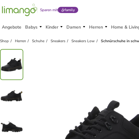
Sparen mit
family
Angebote
Babys
Kinder
Damen
Herren
Home & Livin
Shop
Herren
Schuhe
Sneakers
Sneakers Low
Schnürschuhe in sch