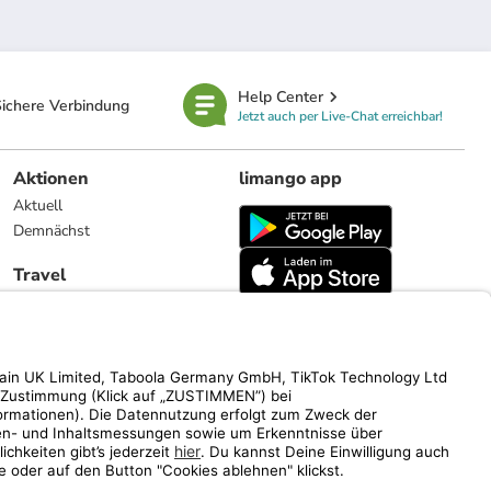
Help Center
ichere Verbindung
Jetzt auch per Live-Chat erreichbar!
Aktionen
limango app
Aktuell
Demnächst
Travel
Reiseangebote
limango.nl
limango.pl