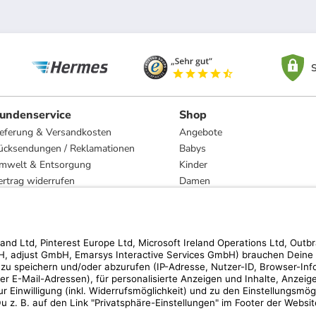
S
undenservice
Shop
ieferung & Versandkosten
Angebote
ücksendungen / Reklamationen
Babys
mwelt & Entsorgung
Kinder
ertrag widerrufen
Damen
esetzliche Gewährleistung und Reparatur
Herren
Wohnen
Trachten
Marken