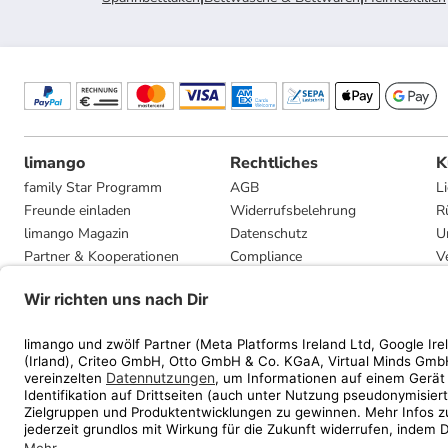
limango
Rechtliches
K
family Star Programm
AGB
L
Freunde einladen
Widerrufsbelehrung
R
limango Magazin
Datenschutz
U
Partner & Kooperationen
Compliance
V
Jobs
Impressum
G
Presse
Privatsphäre-Einstellungen
Mediadaten
Geschenkgutscheinbedingungen