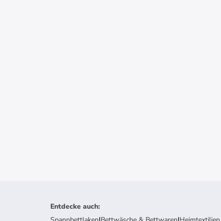
Entdecke auch
:
Spannbettlaken
|
Bettwäsche & Bettwaren
|
Heimtextilien