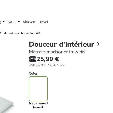
g
SALE
Marken
Travel
Matratzenschoner in weiß
Douceur d’Intérieur
Matratzenschoner in weiß
25,99 €
-
21
%
UVP
:
32,99 €
*
inkl. MwSt.
Color
Matratzenschoner
in weiß