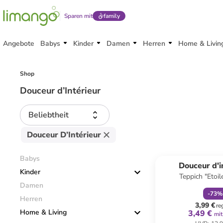
Sparen mit
family
Angebote
Babys
Kinder
Damen
Herren
Home & Livin
Shop
Douceur d’Intérieur
Beliebtheit
Douceur D’Intérieur
family
r
Babys
Douceur d'i
Kinder
Teppich "Etoil
Damen
-
73
%
Herren
3,99 €
re
Home & Living
3,49 €
mit