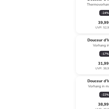
Thermovorhang
-
24
%
39,99
UVP
:
52,9
Douceur d’I
Vorhang i
-
17
%
31,99
UVP
:
38,9
Douceur d’I
Vorhang in m
-
22
%
38,99