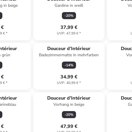
 in beige
Gardine in weiß
Vo
-
20
%
 €
37,99 €
9 €
*
UVP
:
47,99 €
*
ntérieur
Douceur d’Intérieur
Douc
n grün
Badezimmermatte in mehrfarben
Vo
-
14
%
 €
34,99 €
9 €
*
UVP
:
40,99 €
*
ntérieur
Douceur d’Intérieur
Douc
arineblau
Vorhang in beige
Ga
-
20
%
 €
47,99 €