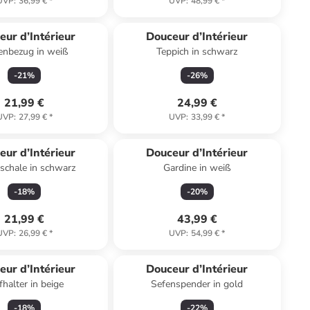
UVP
:
36,99 €
*
UVP
:
48,99 €
*
eur d’Intérieur
Douceur d’Intérieur
enbezug in weiß
Teppich in schwarz
-
21
%
-
26
%
21,99 €
24,99 €
UVP
:
27,99 €
*
UVP
:
33,99 €
*
eur d’Intérieur
Douceur d’Intérieur
schale in schwarz
Gardine in weiß
-
18
%
-
20
%
21,99 €
43,99 €
UVP
:
26,99 €
*
UVP
:
54,99 €
*
eur d’Intérieur
Douceur d’Intérieur
fhalter in beige
Sefenspender in gold
-
18
%
-
22
%