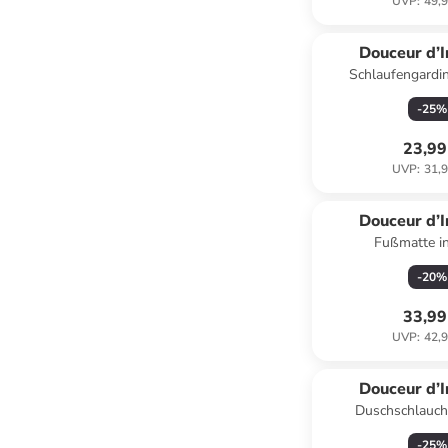
UVP
:
49,9
Douceur d’I
Schlaufengardi
-
25
%
23,99
UVP
:
31,9
Douceur d’I
Fußmatte i
-
20
%
33,99
UVP
:
42,9
Douceur d’I
Duschschlauch 
-
25
%