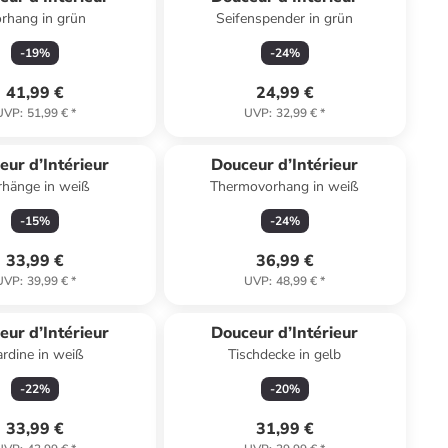
rhang in grün
Seifenspender in grün
-
19
%
-
24
%
41,99 €
24,99 €
UVP
:
51,99 €
*
UVP
:
32,99 €
*
eur d’Intérieur
Douceur d’Intérieur
rhänge in weiß
Thermovorhang in weiß
-
15
%
-
24
%
33,99 €
36,99 €
UVP
:
39,99 €
*
UVP
:
48,99 €
*
eur d’Intérieur
Douceur d’Intérieur
rdine in weiß
Tischdecke in gelb
-
22
%
-
20
%
33,99 €
31,99 €