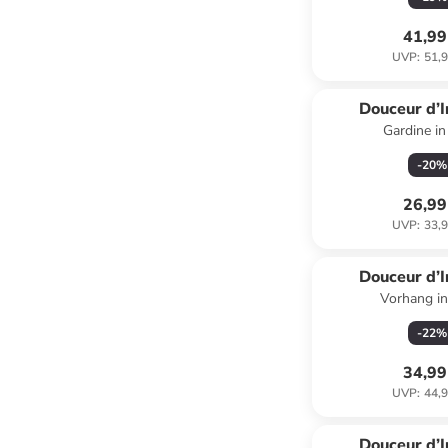
41,99
UVP
:
51,9
Douceur d’I
Gardine i
-
20
%
26,99
UVP
:
33,9
Douceur d’I
Vorhang in
-
22
%
34,99
UVP
:
44,9
Douceur d’I