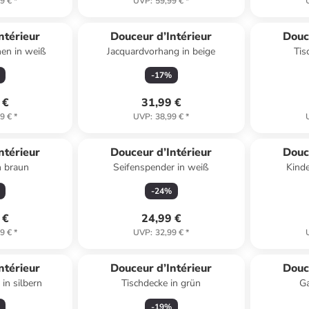
9 €
*
UVP
:
59,99 €
*
ntérieur
Douceur d’Intérieur
Douc
nen in weiß
Jacquardvorhang in beige
Tis
-
17
%
 €
31,99 €
9 €
*
UVP
:
38,99 €
*
ntérieur
Douceur d’Intérieur
Douc
n braun
Seifenspender in weiß
Kinde
-
24
%
 €
24,99 €
9 €
*
UVP
:
32,99 €
*
ntérieur
Douceur d’Intérieur
Douc
in silbern
Tischdecke in grün
Ga
-
19
%