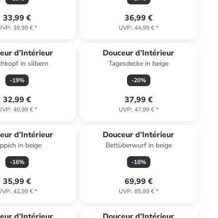
33,99 €
36,99 €
UVP
:
39,99 €
*
UVP
:
44,99 €
*
eur d’Intérieur
Douceur d’Intérieur
hkopf in silbern
Tagesdecke in beige
-
19
%
-
20
%
32,99 €
37,99 €
UVP
:
40,99 €
*
UVP
:
47,99 €
*
eur d’Intérieur
Douceur d’Intérieur
ppich in beige
Bettüberwurf in beige
-
16
%
-
18
%
35,99 €
69,99 €
UVP
:
42,99 €
*
UVP
:
85,99 €
*
eur d’Intérieur
Douceur d’Intérieur