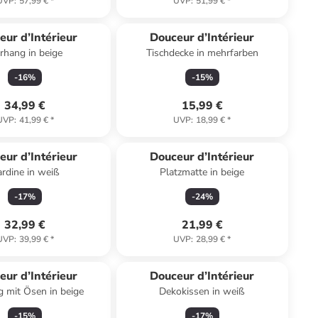
UVP
:
57,99 €
*
UVP
:
51,99 €
*
eur d’Intérieur
Douceur d’Intérieur
rhang in beige
Tischdecke in mehrfarben
-
16
%
-
15
%
34,99 €
15,99 €
UVP
:
41,99 €
*
UVP
:
18,99 €
*
eur d’Intérieur
Douceur d’Intérieur
rdine in weiß
Platzmatte in beige
-
17
%
-
24
%
32,99 €
21,99 €
UVP
:
39,99 €
*
UVP
:
28,99 €
*
eur d’Intérieur
Douceur d’Intérieur
 mit Ösen in beige
Dekokissen in weiß
-
15
%
-
17
%