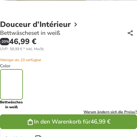
Douceur d’Intérieur
Bettwäscheset in weiß
46,99 €
-
20
%
UVP
:
58,99 €
*
inkl. MwSt.
Weniger als 10 verfügbar
Color
Bettwäscheset
in weiß
Warum ändern sich die Preise?
In den Warenkorb für
46,99 €