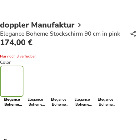
doppler Manufaktur
Elegance Boheme Stockschirm 90 cm in pink
174,00 €
Nur noch 3 verfügbar
Color
Elegance
Elegance
Elegance
Elegance
Elegance
Boheme
Boheme
Boheme
Boheme
Boheme
Stockschirm
Stockschirm
Stockschirm
Stockschirm
Stockschirm
90 cm in pink
90 cm in
90 cm in
90 cm in fiori
90 cm in
mehrfarbig 1
mehrfarbig 2
astratto