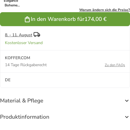
Elegance
Boheme
Stockschirm
Warum ändern sich die Preise?
90 cm in
In den Warenkorb für
174,00 €
mehrfarbig 3
8. - 11. August
Kostenloser Versand
KOFFER.COM
14 Tage Rückgaberecht
Zu den FAQs
DE
Material & Pflege
Produktinformation