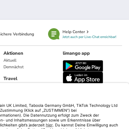
Help Center
ichere Verbindung
Jetzt auch per Live-Chat erreichbar!
Aktionen
limango app
Aktuell
Demnächst
Travel
Reiseangebote
limango.nl
limango.pl