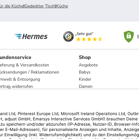
ür die Küche
|
Gedeckter Tisch
|
Küche
S
undenservice
Shop
ieferung & Versandkosten
Angebote
ücksendungen / Reklamationen
Babys
mwelt & Entsorgung
Kinder
ertrag widerrufen
Damen
esetzliche Gewährleistung und Reparatur
Herren
Wohnen
Trachten
Marken