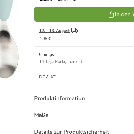
Besteck
Besteck "Deer
"Deer
friends" in
friends" in
Senf
In den
Hellblau
12. - 13. August
4,95 €
limango
14 Tage Rückgaberecht
DE & AT
Produktinformation
Maße
Details zur Produktsicherheit