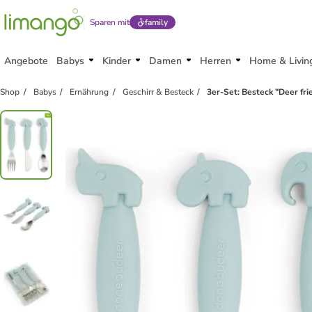
Sparen mit
family
Angebote
Babys
Kinder
Damen
Herren
Home & Livin
Shop
Babys
Ernährung
Geschirr & Besteck
3er-Set: Besteck "Deer fri