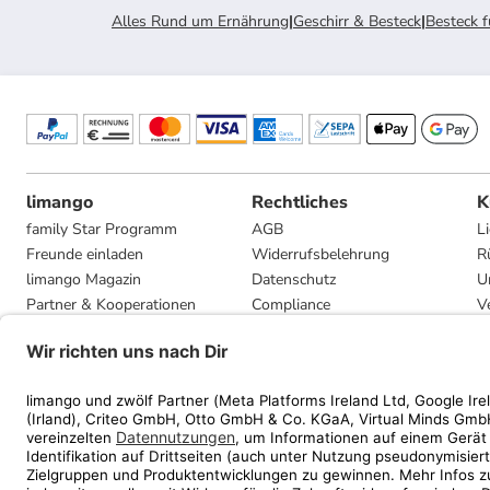
Alles Rund um Ernährung
|
Geschirr & Besteck
|
Besteck f
limango
Rechtliches
K
family Star Programm
AGB
L
Freunde einladen
Widerrufsbelehrung
R
limango Magazin
Datenschutz
U
Partner & Kooperationen
Compliance
V
Jobs
Impressum
G
Presse
Privatsphäre-Einstellungen
Mediadaten
Geschenkgutscheinbedingungen