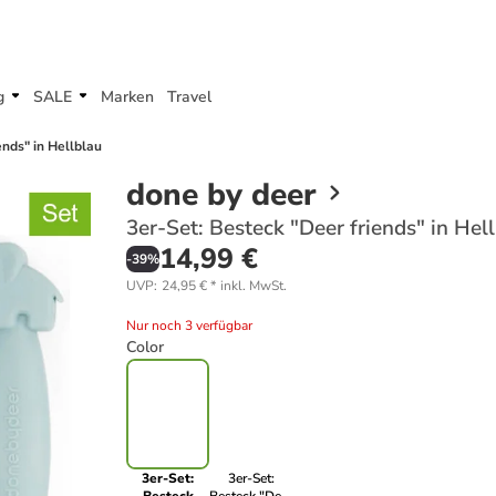
g
SALE
Marken
Travel
ends" in Hellblau
done by deer
3er-Set: Besteck "Deer friends" in Hel
14,99 €
-
39
%
UVP
:
24,95 €
*
inkl. MwSt.
Nur noch 3 verfügbar
Color
3er-Set:
3er-Set: