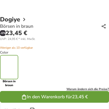
Dogiye
Börsen in braun
23,45 €
-
6
%
UVP
:
24,95 €
*
inkl. MwSt.
Weniger als 10 verfügbar
Color
Börsen in
braun
Warum ändern sich die Preise?
In den Warenkorb für
23,45 €