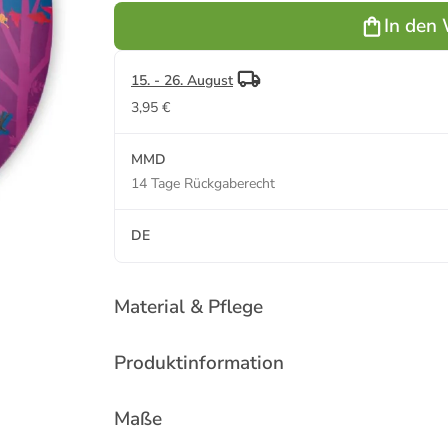
für Reisen &
Dekokissen
In den
Auto
15. - 26. August
3,95 €
MMD
14 Tage Rückgaberecht
DE
Material & Pflege
Produktinformation
Maße