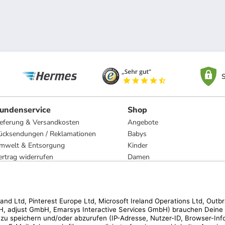
S
undenservice
Shop
ieferung & Versandkosten
Angebote
ücksendungen / Reklamationen
Babys
mwelt & Entsorgung
Kinder
ertrag widerrufen
Damen
esetzliche Gewährleistung und Reparatur
Herren
Wohnen
Trachten
Marken