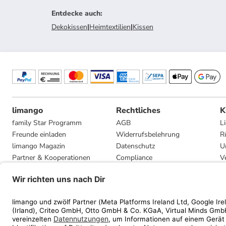
Entdecke auch
:
Dekokissen
|
Heimtextilien
|
Kissen
limango
Rechtliches
K
family Star Programm
AGB
L
Freunde einladen
Widerrufsbelehrung
R
limango Magazin
Datenschutz
U
Partner & Kooperationen
Compliance
V
Jobs
Impressum
G
Presse
Privatsphäre-Einstellungen
Mediadaten
Geschenkgutscheinbedingungen