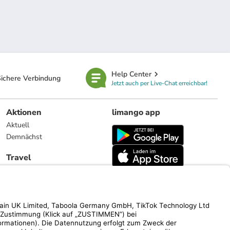
Help Center
ichere Verbindung
Jetzt auch per Live-Chat erreichbar!
Aktionen
limango app
Aktuell
Demnächst
Travel
Reiseangebote