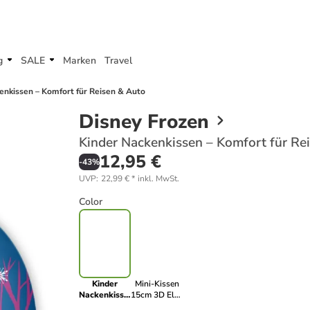
g
SALE
Marken
Travel
enkissen – Komfort für Reisen & Auto
Disney Frozen
Kinder Nackenkissen – Komfort für Re
12,95 €
-
43
%
UVP
:
22,99 €
*
inkl. MwSt.
Color
Kinder
Mini-Kissen
Nackenkissen
15cm 3D Elsa
– Komfort
& Anna