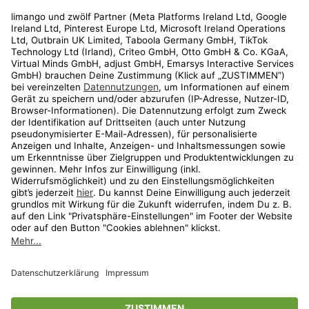
Rechtliches
Kundenservice
Shop
Aktionen
Travel
limango.nl
limango.pl