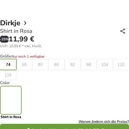
Dirkje
Shirt in Rosa
11,99 €
-
25
%
UVP
:
15,99 €
*
inkl. MwSt.
Größe
Nur noch 1 verfügbar
74
68
80
86
92
98
104
110
116
Color
Shirt in Rosa
Warum ändern sich die Preise?