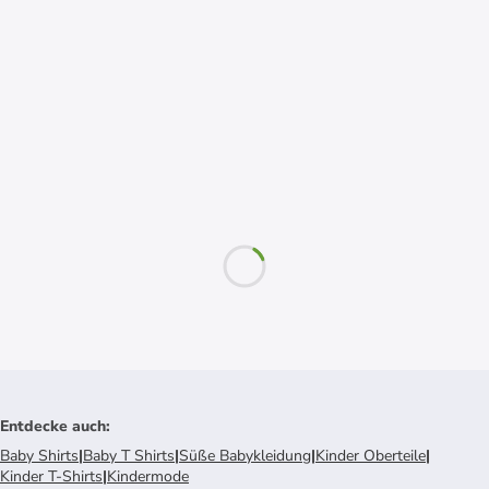
Entdecke auch
:
Baby Shirts
|
Baby T Shirts
|
Süße Babykleidung
|
Kinder Oberteile
|
Kinder T-Shirts
|
Kindermode