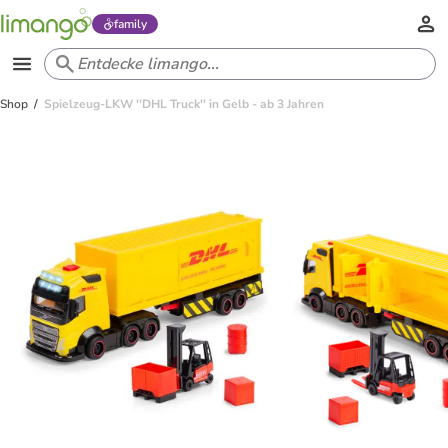
family
Shop
Spielzeug-LKW ''DHL Truck'' in Gelb - ab 3 Jahren