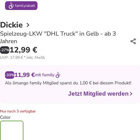
family
rabatt
Dickie
Spielzeug-LKW ''DHL Truck'' in Gelb - ab 3
Jahren
12,99 €
-
27
%
UVP
:
17,99 €
*
inkl. MwSt.
11,99 €
mit
family
-33%
Als
limango family
Mitglied sparst du 1,00 € bei diesem Produkt!
Jetzt Mitglied werden
Nur noch 3 verfügbar
Color