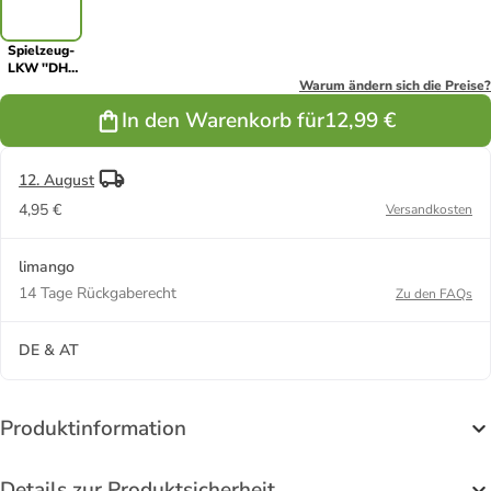
Spielzeug-
LKW ''DHL
Truck'' in
Warum ändern sich die Preise?
Gelb - ab 3
In den Warenkorb für
12,99 €
Jahren
12. August
4,95 €
Versandkosten
limango
14 Tage Rückgaberecht
Zu den FAQs
DE & AT
Produktinformation
Details zur Produktsicherheit