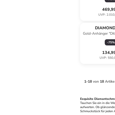
469,9
UVP
:
2.010
DIAMOND
Gold-Anhänger "Dit
Fleur" mit D
-
75
%
134,9
UVP
:
550,
1
-
18
von
18
Artike
Exquisite Diamantschm
Tauchen Sie ein in die W
aufwerten. Ob glänzende 
Schmuckstück für jeden A