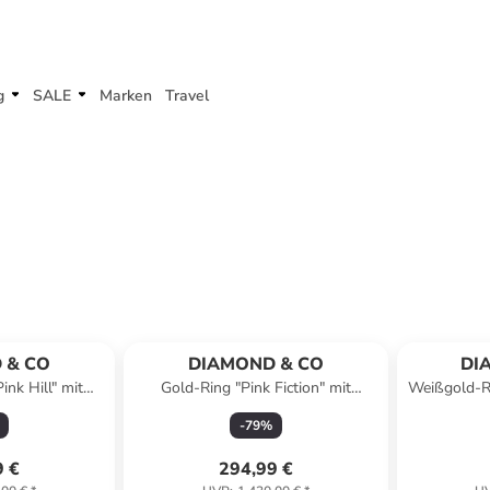
g
SALE
Marken
Travel
 & CO
DIAMOND & CO
DI
ink Hill" mit
Gold-Ring "Pink Fiction" mit
Weißgold-R
ten
Diamanten
-
79
%
9 €
294,99 €