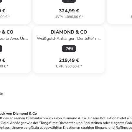
9 €
324,99 €
,00 €
*
UVP
:
1.090,00 €
*
U
 & CO
DIAMOND & CO
es-le Avec Une
Weißgold-Anhänger "Dentelle" mit
iamanten
Diamanten
-
76
%
9 €
219,49 €
00 €
*
UVP
:
950,00 €
*
ln
uck von Diamond & Co
elt des erlesenen Diamantschmucks von Diamond & Co. Unsere Kollektion bietet eine
Gold-Anhänger wie der "Tonga" mit Diamanten und Edelsteinen oder elegante Gold-
nlass. Unsere sorgfältig ausgewählten Kreationen strahlen Eleganz und Raffinesse