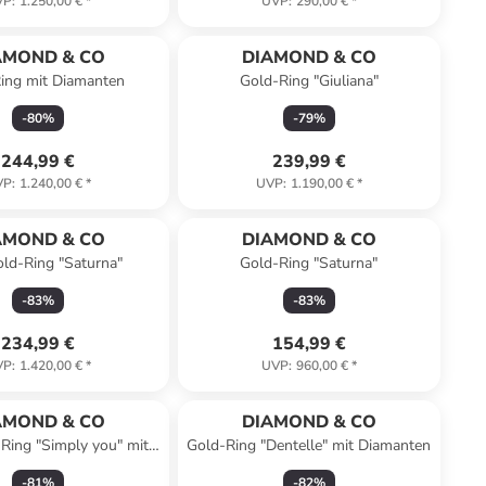
VP
:
1.250,00 €
*
UVP
:
290,00 €
*
AMOND & CO
DIAMOND & CO
ing mit Diamanten
Gold-Ring "Giuliana"
-
80
%
-
79
%
244,99 €
239,99 €
VP
:
1.240,00 €
*
UVP
:
1.190,00 €
*
AMOND & CO
DIAMOND & CO
ld-Ring "Saturna"
Gold-Ring "Saturna"
-
83
%
-
83
%
234,99 €
154,99 €
VP
:
1.420,00 €
*
UVP
:
960,00 €
*
AMOND & CO
DIAMOND & CO
Ring "Simply you" mit
Gold-Ring "Dentelle" mit Diamanten
Diamanten
-
81
%
-
82
%