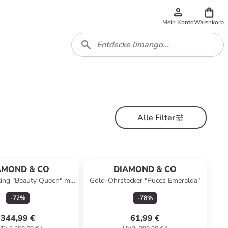
Mein Konto
Warenkorb
Alle Filter
AMOND & CO
DIAMOND & CO
ing "Beauty Queen" mit
Gold-Ohrstecker "Puces Emeralda"
Diamanten
-
72
%
-
78
%
344,99 €
61,99 €