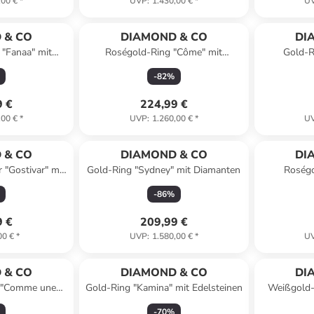
,00 €
*
UVP
:
1.430,00 €
*
U
 & CO
DIAMOND & CO
DI
 "Fanaa" mit
Roségold-Ring "Côme" mit
Gold-R
ten
Diamanten
-
82
%
9 €
224,99 €
,00 €
*
UVP
:
1.260,00 €
*
U
 & CO
DIAMOND & CO
DI
"Gostivar" mit
Gold-Ring "Sydney" mit Diamanten
Roségo
nd Perle
-
86
%
9 €
209,99 €
00 €
*
UVP
:
1.580,00 €
*
U
 & CO
DIAMOND & CO
DI
 "Comme une
Gold-Ring "Kamina" mit Edelsteinen
Weißgold-
Diamanten
-
70
%