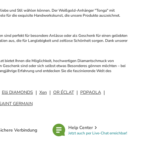
liebe und Stil wählen können. Der Weißgold-Anhänger "Tonga" mit 
e für die exquisite Handwerkskunst, die unsere Produkte auszeichnet. 
sind perfekt für besondere Anlässe oder als Geschenk für einen geliebten 
ien aus, die für Langlebigkeit und zeitlose Schönheit sorgen. Dank unserer 
let bietet Ihnen die Möglichkeit, hochwertigen Diamantschmuck von 
n Geschenk sind oder sich selbst etwas Besonderes gönnen möchten – bei 
angjährige Erfahrung und entdecken Sie die faszinierende Welt des 
Elli DIAMONDS
Xen
OR ÉCLAT
PDPAOLA
 SAINT GERMAIN
Help Center
ichere Verbindung
Jetzt auch per Live-Chat erreichbar!