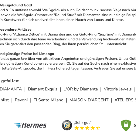
 Weißgold und Gold
ond & Co umfasst sowohl Weißgold- als auch Goldschmuck, sodass Sie je nach Vor
sowie die Weißgold-Ohrstecker "Round Stud" mit Diamanten sind nur einige Beispiel
in Kunstwerk für sich und verleiht Ihnen einen Hauch von Luxus und Klasse.
besondere Anlässe
d-Ring "Alliance Délice" mit Diamanten und der Gold-Ring "Supr?me" mit Diamanten 
ichnen sich durch ihre feine Verarbeitung und die Verwendung hochwertiger Material
en Sie garantiert den passenden Ring, der Ihren persönlichen Stil unterstreicht.
nd günstige Preise bei Limango
Sie das ganze Jahr über von attraktiven Angeboten und günstigen Preisen. Unser Out
s günstigen Konditionen zu erwerben. Ob Sie auf der Suche nach einem exklusive
tolle Sale-Angebote, die Ihr Herz höherschlagen lassen. Vertrauen Sie auf unsere l
 gefallen
:
DIAMANTA
Diamant Exquis
L'OR by Diamanta
Vittoria Jewels
hlist
Revoni
Ti Sento Milano
MAISON D'ARGENT
ATELIERS
S