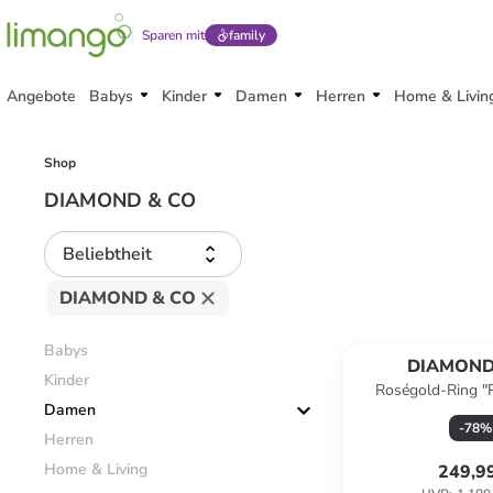
Sparen mit
family
Angebote
Babys
Kinder
Damen
Herren
Home & Livin
Shop
DIAMOND & CO
Beliebtheit
DIAMOND & CO
Babys
DIAMOND
Kinder
Roségold-Ring "P
Damen
Diaman
-
78
%
Herren
Home & Living
249,9