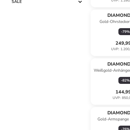
UVP
:
1.180
SALE
DIAMOND
Gold-Ohrstecker
Diaman
-
79
%
249,9
UVP
:
1.200
DIAMOND
Weißgold-Anhänger 
Diamanten u
-
82
%
144,9
UVP
:
850,
DIAMOND
Gold-Armspange
Feuille" mit 
-
76
%