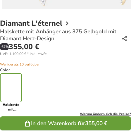
Diamant L'éternel
Halskette mit Anhänger aus 375 Gelbgold mit
Diamant Herz-Design
355,00 €
-
67
%
UVP
:
1.100,00 €
*
inkl. MwSt.
Weniger als 10 verfügbar
Color
Halskette
mit
Anhänger
Warum ändern sich die Preise?
aus 375
In den Warenkorb für
355,00 €
Gelbgold mit
Diamant