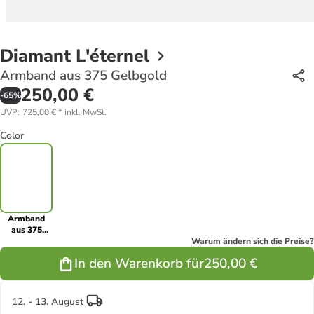
Diamant L'éternel
Armband aus 375 Gelbgold
250,00 €
-
65
%
UVP
:
725,00 €
*
inkl. MwSt.
Color
Armband
aus 375
Gelbgold
Warum ändern sich die Preise?
In den Warenkorb für
250,00 €
12. - 13. August