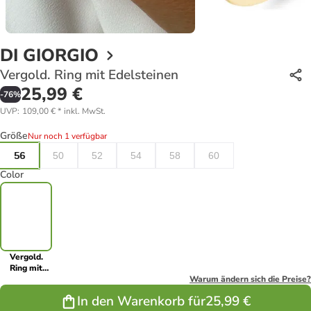
DI GIORGIO
Vergold. Ring mit Edelsteinen
25,99 €
-
76
%
UVP
:
109,00 €
*
inkl. MwSt.
Größe
Nur noch 1 verfügbar
56
50
52
54
58
60
Color
Vergold.
Ring mit
Edelsteinen
Warum ändern sich die Preise?
In den Warenkorb für
25,99 €