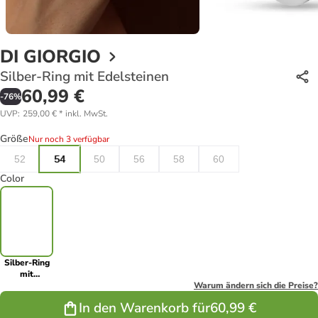
DI GIORGIO
Silber-Ring mit Edelsteinen
60,99 €
-
76
%
UVP
:
259,00 €
*
inkl. MwSt.
Größe
Nur noch 3 verfügbar
52
54
50
56
58
60
Color
Silber-Ring
mit
Edelsteinen
Warum ändern sich die Preise?
In den Warenkorb für
60,99 €