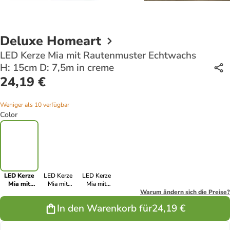
Deluxe Homeart
LED Kerze Mia mit Rautenmuster Echtwachs
H: 15cm D: 7,5m in creme
24,19 €
Weniger als 10 verfügbar
Color
LED Kerze
LED Kerze
LED Kerze
Mia mit
Mia mit
Mia mit
Rautenmuster
Rautenmuster
Rautenmuster
Warum ändern sich die Preise?
Echtwachs
Echtwachs H:
Echtwachs H:
In den Warenkorb für
24,19 €
H: 15cm D:
10cm D: 7,5m
12,5cm D:
7,5m in
in creme
7,5m in creme
creme