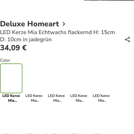
Deluxe Homeart
LED Kerze Mia Echtwachs flackernd H: 15cm
D: 10cm in jadegrün
34,09 €
Color
LED Kerze
LED Kerze
LED Kerze
LED Kerze
LED Kerze
Mia
Mia
Mia
Mia
Mia
Echtwachs
Echtwachs
Echtwachs
Echtwachs
Echtwachs
flackernd H:
flackernd H:
flackernd H:
flackernd H:
flackernd H:
15cm D:
20cm D:
20cm D: 5cm
15cm D: 5cm
10cm D:
10cm in
7,5cm in
in jadegrün
in jadegrün
7,5cm in
jadegrün
jadegrün
jadegrün