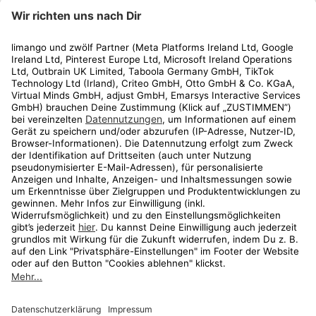
limango
Rechtliches
Kundenservice
Shop
Aktionen
Travel