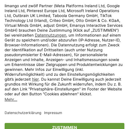
Rechtliches
Kundenservice
Shop
Aktionen
Travel
limango.nl
limango.pl