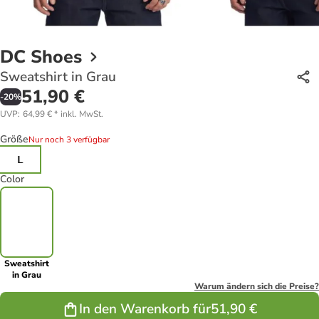
DC Shoes
Sweatshirt in Grau
51,90 €
-
20
%
UVP
:
64,99 €
*
inkl. MwSt.
Größe
Nur noch 3 verfügbar
L
Color
Sweatshirt
in Grau
Warum ändern sich die Preise?
In den Warenkorb für
51,90 €