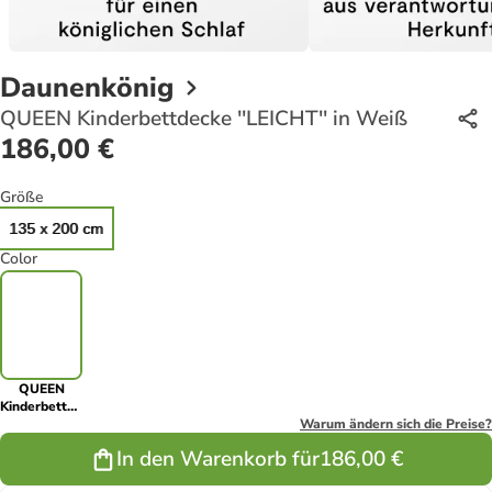
Daunenkönig
QUEEN Kinderbettdecke ''LEICHT'' in Weiß
186,00 €
Größe
135 x 200 cm
Color
QUEEN
Kinderbettdecke
''LEICHT'' in
Warum ändern sich die Preise?
Weiß
In den Warenkorb für
186,00 €