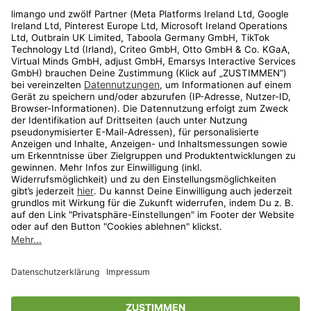
Rechtliches
Kundenservice
Shop
Aktionen
Travel
limango.nl
limango.pl