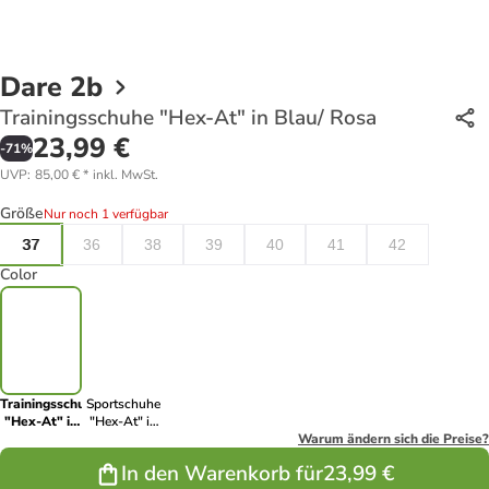
Dare 2b
Trainingsschuhe "Hex-At" in Blau/ Rosa
23,99 €
-
71
%
UVP
:
85,00 €
*
inkl. MwSt.
Größe
Nur noch 1 verfügbar
37
36
38
39
40
41
42
Color
Trainingsschuhe
Sportschuhe
"Hex-At" in
"Hex-At" in
Blau/ Rosa
Schwarz
Warum ändern sich die Preise?
In den Warenkorb für
23,99 €