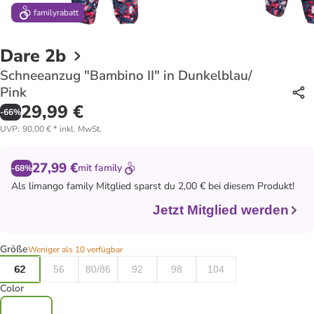
family
rabatt
Dare 2b
Schneeanzug "Bambino II" in Dunkelblau/
Pink
29,99 €
-
66
%
UVP
:
90,00 €
*
inkl. MwSt.
27,99 €
mit
family
-68%
Als
limango family
Mitglied sparst du 2,00 € bei diesem Produkt!
Jetzt Mitglied werden
Größe
Weniger als 10 verfügbar
62
56
80/86
92
98
104
Color