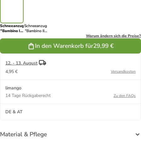
Schneeanzug
Schneeanzug
"Bambino II"
"Bambino II"
in
in Blau
Warum ändern sich die Preise?
Dunkelblau/
In den Warenkorb für
29,99 €
Pink
12. - 13. August
4,95 €
Versandkosten
limango
14 Tage Rückgaberecht
Zu den FAQs
DE & AT
Material & Pflege