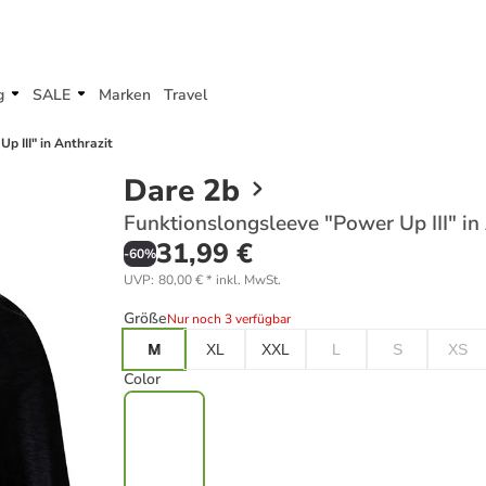
g
SALE
Marken
Travel
p III" in Anthrazit
Dare 2b
Funktionslongsleeve "Power Up III" in
31,99 €
-
60
%
UVP
:
80,00 €
*
inkl. MwSt.
Größe
Nur noch 3 verfügbar
M
XL
XXL
L
S
XS
Color