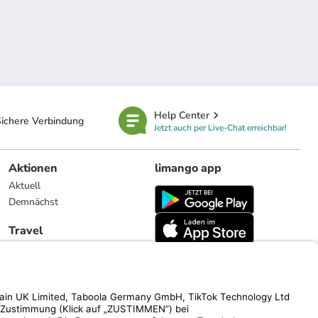
Help Center
ichere Verbindung
Jetzt auch per Live-Chat erreichbar!
Aktionen
limango app
Aktuell
Demnächst
Travel
Reiseangebote