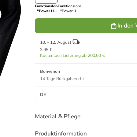
Funktionslongsleeve
Funktionslongsleeve
"Power Up
"Power Up
III" in
III" in
Anthrazit
Dunkelblau
In den
10. - 12. August
3,95 €
Kostenlose Lieferung ab 200,00 €
Bonvenon
14 Tage Rückgaberecht
DE
Material & Pflege
Produktinformation