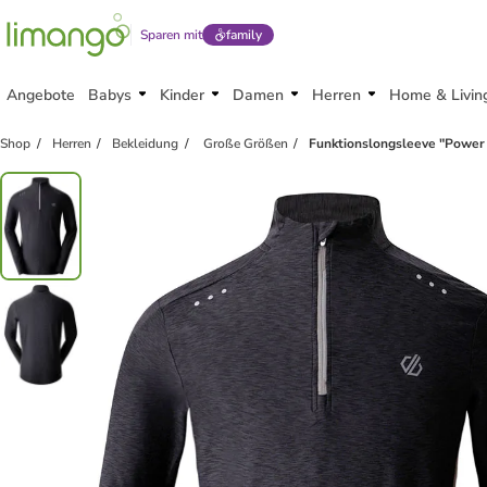
Sparen mit
family
Angebote
Babys
Kinder
Damen
Herren
Home & Livin
Shop
Herren
Bekleidung
Große Größen
Funktionslongsleeve "Power U