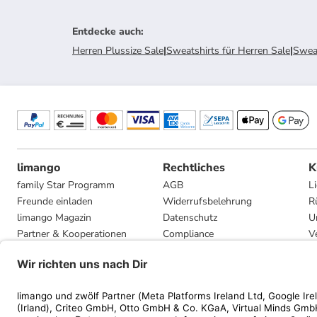
Entdecke auch
:
Herren Plussize Sale
|
Sweatshirts für Herren Sale
|
Sweat
limango
Rechtliches
K
family Star Programm
AGB
L
Freunde einladen
Widerrufsbelehrung
R
limango Magazin
Datenschutz
U
Partner & Kooperationen
Compliance
V
Jobs
Impressum
G
Presse
Privatsphäre-Einstellungen
Mediadaten
Geschenkgutscheinbedingungen