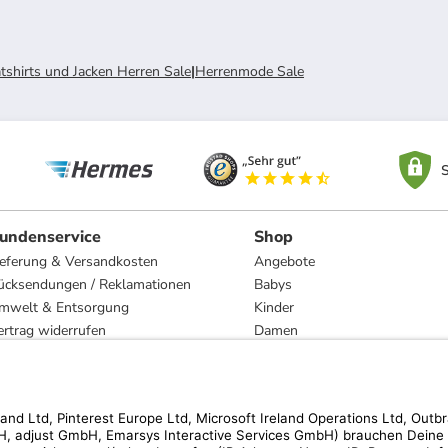
shirts und Jacken Herren Sale
|
Herrenmode Sale
S
undenservice
Shop
ieferung & Versandkosten
Angebote
ücksendungen / Reklamationen
Babys
mwelt & Entsorgung
Kinder
ertrag widerrufen
Damen
esetzliche Gewährleistung und Reparatur
Herren
Wohnen
Trachten
Marken