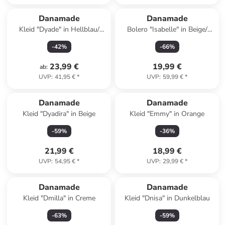
Danamade
Danamade
Kleid "Dyade" in Hellblau/
Bolero "Isabelle" in Beige/
Weiß
Gold
-
42
%
-
66
%
23,99 €
19,99 €
ab
:
UVP
:
41,95 €
*
UVP
:
59,99 €
*
Danamade
Danamade
Kleid "Dyadira" in Beige
Kleid "Emmy" in Orange
-
59
%
-
36
%
21,99 €
18,99 €
UVP
:
54,95 €
*
UVP
:
29,99 €
*
Danamade
Danamade
Kleid "Dmilla" in Creme
Kleid "Dnisa" in Dunkelblau
-
63
%
-
59
%