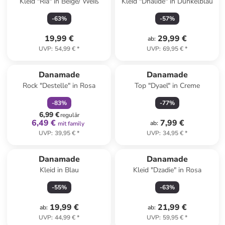
Kleid "Ria" in Beige/ Weiß
Kleid "Dhalide" in Dunkelblau
-
63
%
-
57
%
19,99 €
29,99 €
ab
:
UVP
:
54,99 €
*
UVP
:
69,95 €
*
family
rabatt
Danamade
Danamade
Rock "Destelle" in Rosa
Top "Dyael" in Creme
-
83
%
-
77
%
6,99 €
regulär
6,49 €
7,99 €
ab
:
mit family
UVP
:
39,95 €
*
UVP
:
34,95 €
*
Danamade
Danamade
Kleid in Blau
Kleid "Dzadie" in Rosa
-
55
%
-
63
%
19,99 €
21,99 €
ab
:
ab
:
UVP
:
44,99 €
*
UVP
:
59,95 €
*