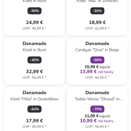
Kleid in Bunt
Kleid "Nea" in Schwarz
-
50
%
-
55
%
24,99 €
18,99 €
UVP
:
49,99 €
*
UVP
:
42,99 €
*
family
rabatt
Danamade
Danamade
Kleid in Bunt
Cardigan "Dsia" in Beige
-
40
%
-
68
%
15,99 €
regulär
32,99 €
13,99 €
mit family
UVP
:
54,99 €
*
UVP
:
44,95 €
*
family
rabatt
Danamade
Danamade
Kleid "Hilla" in Dunkelblau
Teddy-Weste "Dhasel" in
Schwarz
-
64
%
-
70
%
11,99 €
regulär
17,99 €
10,99 €
mit family
UVP
:
49,99 €
*
UVP
:
36,95 €
*