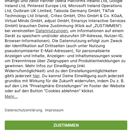
Kundenservice
Shop
Aktionen
Travel
limango.nl
limango.pl
* Streichpreise entsprechen der unverbindlichen Preisempfehlung des