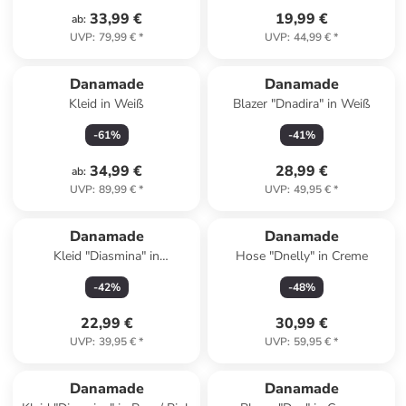
33,99 €
19,99 €
ab
:
UVP
:
79,99 €
*
UVP
:
44,99 €
*
Danamade
Danamade
Kleid in Weiß
Blazer "Dnadira" in Weiß
-
61
%
-
41
%
34,99 €
28,99 €
ab
:
UVP
:
89,99 €
*
UVP
:
49,95 €
*
Danamade
Danamade
Kleid "Diasmina" in
Hose "Dnelly" in Creme
Dunkelblau/ Rosa
-
42
%
-
48
%
22,99 €
30,99 €
UVP
:
39,95 €
*
UVP
:
59,95 €
*
Danamade
Danamade