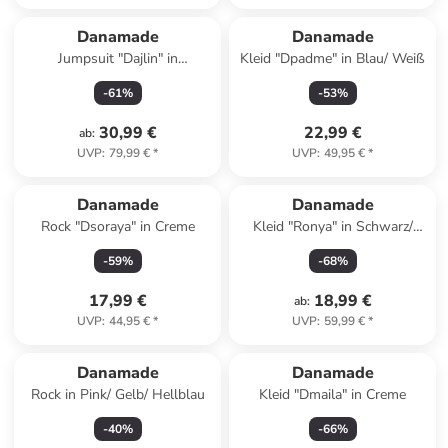
Danamade
Danamade
Jumpsuit "Dajlin" in
Kleid "Dpadme" in Blau/ Weiß
Dunkelblau
-
61
%
-
53
%
30,99 €
22,99 €
ab
:
UVP
:
79,99 €
*
UVP
:
49,95 €
*
Danamade
Danamade
Rock "Dsoraya" in Creme
Kleid "Ronya" in Schwarz/
Rosa
-
59
%
-
68
%
17,99 €
18,99 €
ab
:
UVP
:
44,95 €
*
UVP
:
59,99 €
*
Danamade
Danamade
Rock in Pink/ Gelb/ Hellblau
Kleid "Dmaila" in Creme
-
40
%
-
66
%