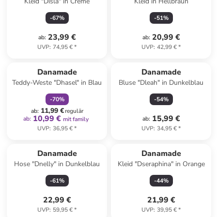
Kleid "Disla" in Creme
Kleid in Hellbraun
-
67
%
-
51
%
23,99 €
20,99 €
ab
:
ab
:
UVP
:
74,95 €
*
UVP
:
42,99 €
*
family
rabatt
Danamade
Danamade
Teddy-Weste "Dhasel" in Blau
Bluse "Dleah" in Dunkelblau
-
70
%
-
54
%
11,99 €
ab
:
regulär
10,99 €
15,99 €
ab
:
ab
:
mit family
UVP
:
36,95 €
*
UVP
:
34,95 €
*
Danamade
Danamade
Hose "Dnelly" in Dunkelblau
Kleid "Dseraphina" in Orange
-
61
%
-
44
%
22,99 €
21,99 €
UVP
:
59,95 €
*
UVP
:
39,95 €
*