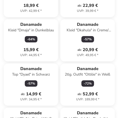
18,99 €
22,99 €
ab
:
UVP
:
42,99 €
*
UVP
:
39,99 €
*
Danamade
Danamade
Kleid "Dmaja" in Dunkelblau
Kleid "Dkahula" in Creme/
Beige/ Schwarz
-
64
%
-
57
%
15,99 €
20,99 €
ab
:
UVP
:
44,95 €
*
UVP
:
49,95 €
*
Danamade
Danamade
Top "Dyael" in Schwarz
2tlg. Outfit "Ottilie" in Weiß
-
57
%
-
72
%
14,99 €
52,99 €
ab
:
ab
:
UVP
:
34,95 €
*
UVP
:
189,99 €
*
Danamade
Danamade