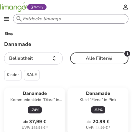
family
Shop
Danamade
1
Beliebtheit
Alle Filter
Kinder
SALE
Danamade
Danamade
Kommunionkleid "Diara" in
Kleid "Elena" in Pink
Weiß
-
74
%
-
53
%
37,99 €
20,99 €
ab
:
ab
:
UVP
:
149,95 €
*
UVP
:
44,99 €
*