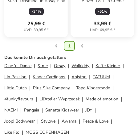
Kleid "Diasmina" in Rosa/ Pink
Blazer "Dsu" in Creme
-
34
%
-
51
%
25,99 €
33,99 €
UVP
:
39,95 €
*
UVP
:
69,95 €
*
1
Das könnte Dir auch gefallen
:
Dine 'n' Dance
& me
Orsay
Walkiddy
Kaffe Kleider
Lin Passion
Kinder Cardigans
Aniston
TATUUM
Little Dutch
Plus Size Company
Topo Kindermode
4funkyflavours
Lil’Atelier Wyprzedaż
Made of emotion
NAEMI
Pangaia
Sanetta Kidswear
JDY
Joop! Bodywear
Stylove
Awama
Peace & Love
Like Flo
MOSS COPENHAGEN