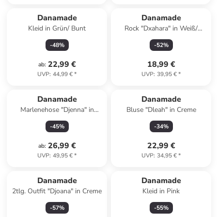
Danamade
Danamade
Kleid in Grün/ Bunt
Rock "Dxahara" in Weiß/
Schwarz
-
48
%
-
52
%
22,99 €
18,99 €
ab
:
UVP
:
44,99 €
*
UVP
:
39,95 €
*
Danamade
Danamade
Marlenehose "Djenna" in
Bluse "Dleah" in Creme
Creme
-
45
%
-
34
%
26,99 €
22,99 €
ab
:
UVP
:
49,95 €
*
UVP
:
34,95 €
*
Danamade
Danamade
2tlg. Outfit "Djoana" in Creme
Kleid in Pink
-
57
%
-
55
%