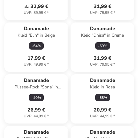
32,99 €
31,99 €
ab
:
UVP
:
89,99 €
*
UVP
:
79,95 €
*
Danamade
Danamade
Kleid "Elin" in Beige
Kleid "Dnisa" in Creme
-
64
%
-
59
%
17,99 €
31,99 €
UVP
:
49,99 €
*
UVP
:
79,95 €
*
Reserviert
Danamade
Danamade
Plissee-Rock "Sona" in
Kleid in Rosa
Schwarz/ Hellbraun
-
40
%
-
53
%
26,99 €
20,99 €
UVP
:
44,99 €
*
UVP
:
44,99 €
*
Danamade
Danamade