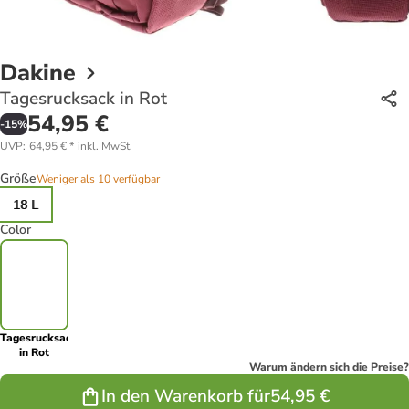
Dakine
Tagesrucksack in Rot
54,95 €
-
15
%
UVP
:
64,95 €
*
inkl. MwSt.
Größe
Weniger als 10 verfügbar
18 L
Color
Tagesrucksack
in Rot
Warum ändern sich die Preise?
In den Warenkorb für
54,95 €