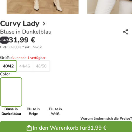
Curvy Lady
Bluse in Dunkelblau
31,99 €
-
64
%
UVP
:
89,00 €
*
inkl. MwSt.
Größe
Nur noch 1 verfügbar
40/42
44/46
48/50
Color
Bluse in
Bluse in
Bluse in
Dunkelblau
Beige
Weiß
Warum ändern sich die Preise?
In den Warenkorb für
31,99 €