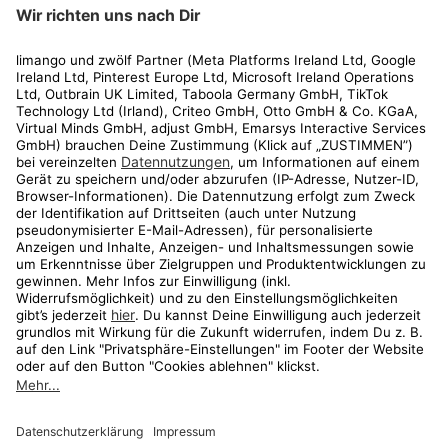
limango
Rechtliches
Kundenservice
Shop
Aktionen
Travel