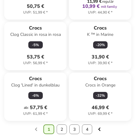
11,99 €
regulär
50,75 €
10,99 €
mit family
UVP
:
51,99 €
*
UVP
:
44,90 €
*
Crocs
Crocs
Clog Classic in rosa in rosa
K ™ in Marine
-
5
%
-
20
%
53,75 €
31,90 €
UVP
:
56,99 €
*
UVP
:
39,90 €
*
Crocs
Crocs
Clog 'Lined' in dunkelblau
Crocs in Orange
-
6
%
-
32
%
57,75 €
46,99 €
ab
:
UVP
:
61,99 €
*
UVP
:
69,99 €
*
1
2
3
4