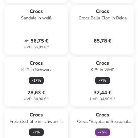
Crocs
Crocs
Sandale in weiß
Crocs Bella Clog in Beige
56,75 €
65,78 €
ab
:
UVP
:
56,99 €
*
Crocs
Crocs
K ™ in Schwarz
K ™ in Weiß
-
17
%
-
7
%
28,63 €
32,44 €
UVP
:
34,90 €
*
UVP
:
34,90 €
*
family
rabatt
Crocs
Crocs
Freizeitschuhe in schwarz in
Crocs "Bayaband Seasonal
schwarz
Printed" in Grau/ Schwarz/ Rot
-
2
%
-
75
%