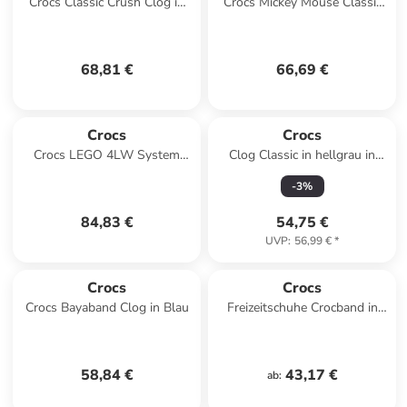
Crocs Classic Crush Clog in
Crocs Mickey Mouse Classic
Schwarz
Clog in Schwarz
68,81 €
66,69 €
Crocs
Crocs
Crocs LEGO 4LW System
Clog Classic in hellgrau in
Clog in Schwarz
hellgrau
-
3
%
84,83 €
54,75 €
UVP
:
56,99 €
*
Crocs
Crocs
Crocs Bayaband Clog in Blau
Freizeitschuhe Crocband in
marineblau/rot in
marineblau/rot
58,84 €
43,17 €
ab
: