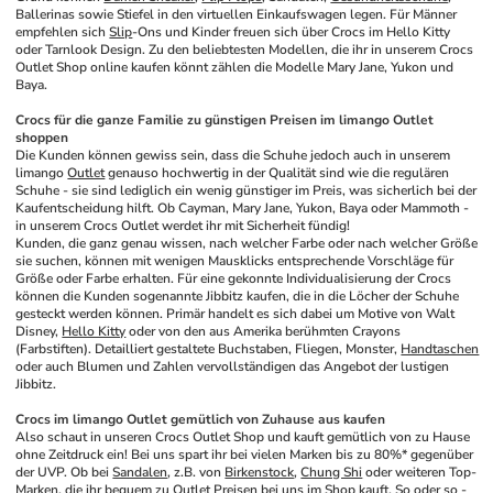
Ballerinas sowie Stiefel in den virtuellen Einkaufswagen legen. Für Männer 
empfehlen sich 
Slip
-Ons und Kinder freuen sich über Crocs im Hello Kitty 
oder Tarnlook Design. Zu den beliebtesten Modellen, die ihr in unserem Crocs 
Outlet Shop online kaufen könnt zählen die Modelle Mary Jane, Yukon und 
Baya.
Crocs für die ganze Familie zu günstigen Preisen im limango Outlet 
shoppen
Die Kunden können gewiss sein, dass die Schuhe jedoch auch in unserem 
limango 
Outlet
 genauso hochwertig in der Qualität sind wie die regulären 
Schuhe - sie sind lediglich ein wenig günstiger im Preis, was sicherlich bei der 
Kaufentscheidung hilft. Ob Cayman, Mary Jane, Yukon, Baya oder Mammoth - 
in unserem Crocs Outlet werdet ihr mit Sicherheit fündig!
Kunden, die ganz genau wissen, nach welcher Farbe oder nach welcher Größe 
sie suchen, können mit wenigen Mausklicks entsprechende Vorschläge für 
Größe oder Farbe erhalten. Für eine gekonnte Individualisierung der Crocs 
können die Kunden sogenannte Jibbitz kaufen, die in die Löcher der Schuhe 
gesteckt werden können. Primär handelt es sich dabei um Motive von Walt 
Disney, 
Hello Kitty
 oder von den aus Amerika berühmten Crayons 
(Farbstiften). Detailliert gestaltete Buchstaben, Fliegen, Monster, 
Handtaschen
oder auch Blumen und Zahlen vervollständigen das Angebot der lustigen 
Jibbitz.
Crocs im limango Outlet gemütlich von Zuhause aus kaufen
Also schaut in unseren Crocs Outlet Shop und kauft gemütlich von zu Hause 
ohne Zeitdruck ein! Bei uns spart ihr bei vielen Marken bis zu 80%* gegenüber 
der UVP. Ob bei 
Sandalen
, z.B. von 
Birkenstock
, 
Chung Shi
 oder weiteren Top-
Marken, die ihr bequem zu Outlet Preisen bei uns im Shop kauft. So oder so - 