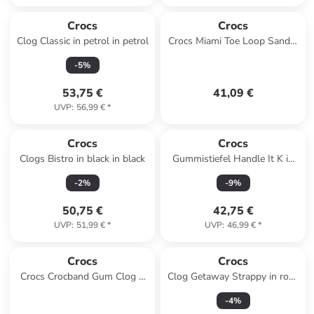
Crocs
Crocs
Clog Classic in petrol in petrol
Crocs Miami Toe Loop Sandal
W in Gelb
-
5
%
53,75 €
41,09 €
UVP
:
56,99 €
*
Crocs
Crocs
Clogs Bistro in black in black
Gummistiefel Handle It K in
pink in pink
-
2
%
-
9
%
50,75 €
42,75 €
UVP
:
51,99 €
*
UVP
:
46,99 €
*
Crocs
Crocs
Crocs Crocband Gum Clog K
Clog Getaway Strappy in rosa
in Schwarz
in rosa
-
4
%