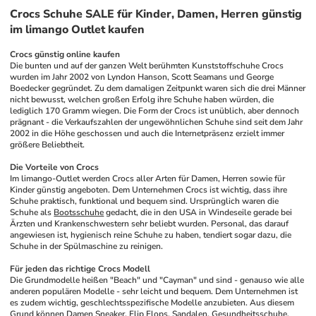
Crocs Schuhe SALE für Kinder, Damen, Herren günstig
im limango Outlet kaufen
Crocs günstig online kaufen
Die bunten und auf der ganzen Welt berühmten Kunststoffschuhe Crocs 
wurden im Jahr 2002 von Lyndon Hanson, Scott Seamans und George 
Boedecker gegründet. Zu dem damaligen Zeitpunkt waren sich die drei Männer 
nicht bewusst, welchen großen Erfolg ihre Schuhe haben würden, die 
lediglich 170 Gramm wiegen. Die Form der Crocs ist unüblich, aber dennoch 
prägnant - die Verkaufszahlen der ungewöhnlichen Schuhe sind seit dem Jahr 
2002 in die Höhe geschossen und auch die Internetpräsenz erzielt immer 
größere Beliebtheit.
Die Vorteile von Crocs
Im limango-Outlet werden Crocs aller Arten für Damen, Herren sowie für 
Kinder günstig angeboten. Dem Unternehmen Crocs ist wichtig, dass ihre 
Schuhe praktisch, funktional und bequem sind. Ursprünglich waren die 
Schuhe als 
Bootsschuhe
 gedacht, die in den USA in Windeseile gerade bei 
Ärzten und Krankenschwestern sehr beliebt wurden. Personal, das darauf 
angewiesen ist, hygienisch reine Schuhe zu haben, tendiert sogar dazu, die 
Schuhe in der Spülmaschine zu reinigen.
Für jeden das richtige Crocs Modell
Die Grundmodelle heißen "Beach" und "Cayman" und sind - genauso wie alle 
anderen populären Modelle - sehr leicht und bequem. Dem Unternehmen ist 
es zudem wichtig, geschlechtsspezifische Modelle anzubieten. Aus diesem 
Grund können 
Damen Sneaker
, 
Flip Flops
, Sandalen, 
Gesundheitsschuhe
, 