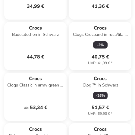
34,99 €
41,36 €
Crocs
Crocs
Badelatschen in Schwarz
Clogs Crocband in rosa/lila in
rosa/lila
-
2
%
44,78 €
40,75 €
UVP
:
41,99 €
*
Crocs
Crocs
Clogs Classic in army green in
Clog ™ in Schwarz
army green
-
26
%
53,34 €
51,57 €
ab
:
UVP
:
69,90 €
*
Crocs
Crocs