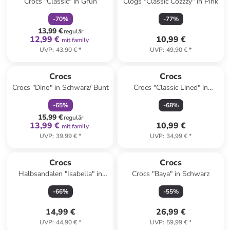
Crocs "Classic" in Grün
Clogs "Classic Cozzzy" in Pink
-
70
%
-
77
%
13,99 €
regulär
12,99 €
10,99 €
mit family
UVP
:
43,90 €
*
UVP
:
49,90 €
*
family
rabatt
Crocs
Crocs
Crocs "Dino" in Schwarz/ Bunt
Crocs "Classic Lined" in
Dunkelblau
-
65
%
-
68
%
15,99 €
regulär
13,99 €
10,99 €
mit family
UVP
:
39,99 €
*
UVP
:
34,99 €
*
Crocs
Crocs
Halbsandalen "Isabella" in
Crocs "Baya" in Schwarz
Silber
-
66
%
-
55
%
14,99 €
26,99 €
UVP
:
44,90 €
*
UVP
:
59,99 €
*