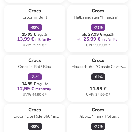
family
rabatt
family
rabatt
Crocs
Crocs
Crocs in Bunt
Halbsandalen "Phaedra" in
Gelb
-
65
%
-
73
%
15,99 €
27,99 €
regulär
ab
:
regulär
13,99 €
25,99 €
ab
:
mit family
mit family
UVP
:
39,99 €
*
UVP
:
99,90 €
*
family
rabatt
Crocs
Crocs
Crocs in Rot/ Blau
Hausschuhe "Classic Cozzzy"
in Beige
-
71
%
-
65
%
14,99 €
regulär
12,99 €
11,99 €
mit family
UVP
:
44,90 €
*
UVP
:
34,99 €
*
Crocs
Crocs
Crocs "Lite Ride 360" in
Jibbitz "Harry Potter
Schwarz
Hufflepuff House" in Gelb/
-
55
%
-
75
%
Blau