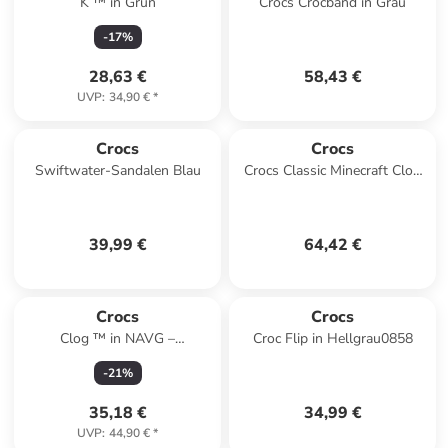
K ™ in Grün
Crocs Crocband in Grau
-
17
%
28,63 €
58,43 €
UVP
:
34,90 €
*
Crocs
Crocs
Swiftwater-Sandalen Blau
Crocs Classic Minecraft Clog
in Grün
39,99 €
64,42 €
Crocs
Crocs
Clog ™ in NAVG –
Croc Flip in Hellgrau0858
Marineblau/Grün
-
21
%
35,18 €
34,99 €
UVP
:
44,90 €
*