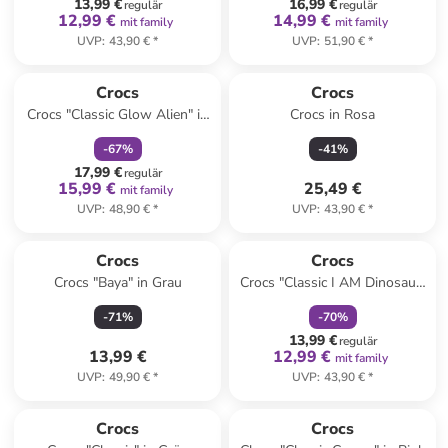
13,99 €
16,99 €
regulär
regulär
12,99 €
14,99 €
mit family
mit family
UVP
:
43,90 €
*
UVP
:
51,90 €
*
family
rabatt
Crocs
Crocs
Crocs "Classic Glow Alien" in
Crocs in Rosa
Weiß/ Grün
-
67
%
-
41
%
17,99 €
regulär
15,99 €
25,49 €
mit family
UVP
:
48,90 €
*
UVP
:
43,90 €
*
family
rabatt
Crocs
Crocs
Crocs "Baya" in Grau
Crocs "Classic I AM Dinosaur"
in Grün
-
71
%
-
70
%
13,99 €
regulär
13,99 €
12,99 €
mit family
UVP
:
49,90 €
*
UVP
:
43,90 €
*
family
rabatt
Crocs
Crocs