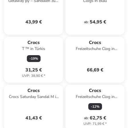
Getaway py – Sandalen zum
Clogs in Blau
Hineinschlüpfen Weiß
43,99 €
54,95 €
ab
:
Crocs
Crocs
T ™ in Türkis
Freizeitschuhe Clog in
marineblau in marineblau
-
19
%
31,25 €
66,69 €
UVP
:
38,90 €
*
Crocs
Crocs
Crocs Saturday Sandal M in
Freizeitschuhe Clog in
Schwarz
schwarz in schwarz
-
12
%
41,43 €
62,75 €
ab
:
UVP
:
71,99 €
*