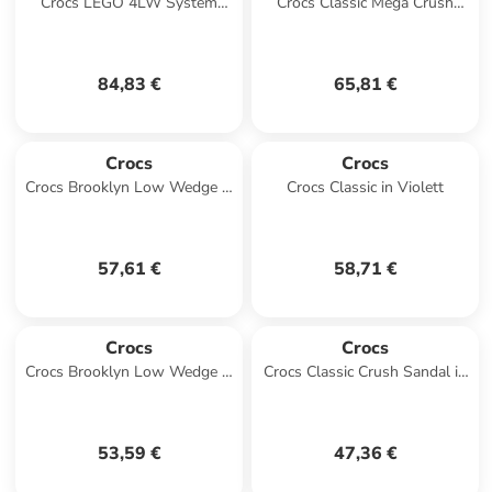
Crocs LEGO 4LW System
Crocs Classic Mega Crush
Clog in Weiß
Tripe Strap in Schwarz
84,83 €
65,81 €
Crocs
Crocs
Crocs Brooklyn Low Wedge in
Crocs Classic in Violett
Braun
57,61 €
58,71 €
Crocs
Crocs
Crocs Brooklyn Low Wedge in
Crocs Classic Crush Sandal in
Schwarz
Schwarz
53,59 €
47,36 €