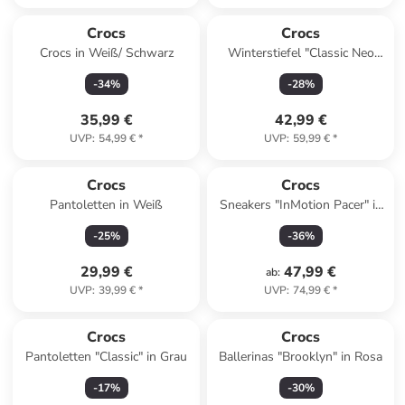
Crocs
Crocs
Crocs in Weiß/ Schwarz
Winterstiefel "Classic Neo
Puff" in Schwarz
-
34
%
-
28
%
35,99 €
42,99 €
UVP
:
54,99 €
*
UVP
:
59,99 €
*
Crocs
Crocs
Pantoletten in Weiß
Sneakers "InMotion Pacer" in
Schwarz
-
25
%
-
36
%
29,99 €
47,99 €
ab
:
UVP
:
39,99 €
*
UVP
:
74,99 €
*
Crocs
Crocs
Pantoletten "Classic" in Grau
Ballerinas "Brooklyn" in Rosa
-
17
%
-
30
%