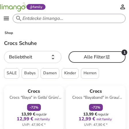
family
Shop
Crocs Schuhe
1
Beliebtheit
Alle Filter
SALE
Babys
Damen
Kinder
Herren
family
rabatt
family
rabatt
Crocs
Crocs
Crocs "Baya" in Gelb/ Grün/
Crocs "Bayaband" in Grau/
Khaki
Limette
-
72
%
-
72
%
13,99 €
13,99 €
regulär
regulär
12,99 €
12,99 €
mit family
mit family
UVP
:
47,90 €
*
UVP
:
47,90 €
*