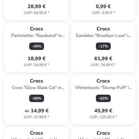
28,99 €
0,99 €
UVP
:
64,99 €
*
UVP
:
3,99 €
*
Crocs
Crocs
Pantoletten "Bayaband" in
Sandalen "Brooklyn Luxe" in
Dunkelblau
Camel
-
45
%
-
17
%
18,99 €
61,99 €
UVP
:
34,99 €
*
UVP
:
74,99 €
*
Crocs
Crocs
Crocs "Glow Black Cat" in
Winterboots "Stomp Puff" in
Schwarz
Schwarz
-
68
%
-
63
%
14,99 €
45,99 €
ab
:
UVP
:
47,90 €
*
UVP
:
125,00 €
*
family
rabatt
Crocs
Crocs