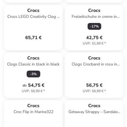
Crocs
Crocs
Crocs LEGO Creativity Clog K
Freizeitschuhe in creme in
in Schwarz
creme
-
17
%
65,71 €
42,75 €
UVP
:
51,99 €
*
Crocs
Crocs
Clogs Classic in black in black
Clogs Crocband in rosa in
rosa
-
3
%
54,75 €
56,75 €
ab
:
UVP
:
56,99 €
*
UVP
:
56,99 €
*
Crocs
Crocs
Croc Flip in Marine322
Getaway Strappy – Sandalen
zum Hineinschlüpfen Schwarz