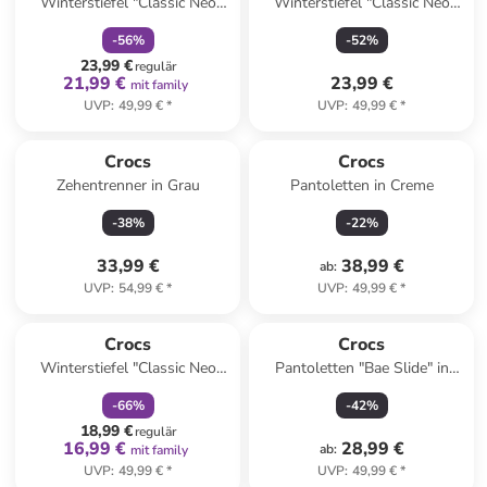
Winterstiefel "Classic Neo
Winterstiefel "Classic Neo
Puff" in Dunkelblau
Puff" in Dunkelblau
-
56
%
-
52
%
23,99 €
regulär
21,99 €
23,99 €
mit family
UVP
:
49,99 €
*
UVP
:
49,99 €
*
Crocs
Crocs
Zehentrenner in Grau
Pantoletten in Creme
-
38
%
-
22
%
33,99 €
38,99 €
ab
:
UVP
:
54,99 €
*
UVP
:
49,99 €
*
family
rabatt
Crocs
Crocs
Winterstiefel "Classic Neo
Pantoletten "Bae Slide" in
Puff" in Pink
Gelb
-
66
%
-
42
%
18,99 €
regulär
16,99 €
28,99 €
ab
:
mit family
UVP
:
49,99 €
*
UVP
:
49,99 €
*