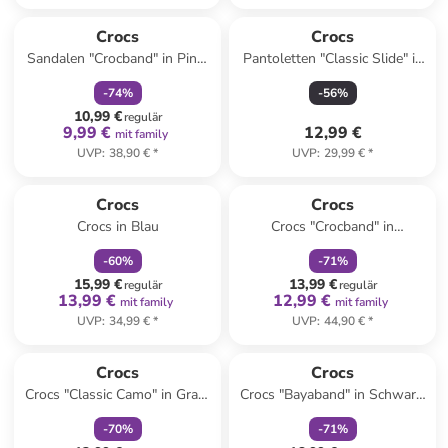
family
rabatt
Reserviert
Crocs
Crocs
Sandalen "Crocband" in Pink/
Pantoletten "Classic Slide" in
Lila
Dunkelblau
-
74
%
-
56
%
10,99 €
regulär
9,99 €
12,99 €
mit family
UVP
:
38,90 €
*
UVP
:
29,99 €
*
family
rabatt
family
rabatt
Crocs
Crocs
Crocs in Blau
Crocs "Crocband" in
Dunkelblau
-
60
%
-
71
%
15,99 €
13,99 €
regulär
regulär
13,99 €
12,99 €
mit family
mit family
UVP
:
34,99 €
*
UVP
:
44,90 €
*
family
rabatt
family
rabatt
Crocs
Crocs
Crocs "Classic Camo" in Grau/
Crocs "Bayaband" in Schwarz/
Schwarz
Hellblau
-
70
%
-
71
%