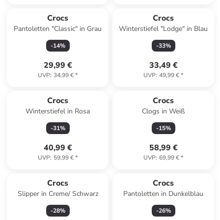
Crocs
Crocs
Pantoletten "Classic" in Grau
Winterstiefel "Lodge" in Blau
-
14
%
-
33
%
29,99 €
33,49 €
UVP
:
34,99 €
*
UVP
:
49,99 €
*
Crocs
Crocs
Winterstiefel in Rosa
Clogs in Weiß
-
31
%
-
15
%
40,99 €
58,99 €
UVP
:
59,99 €
*
UVP
:
69,99 €
*
Crocs
Crocs
Slipper in Creme/ Schwarz
Pantoletten in Dunkelblau
-
28
%
-
26
%