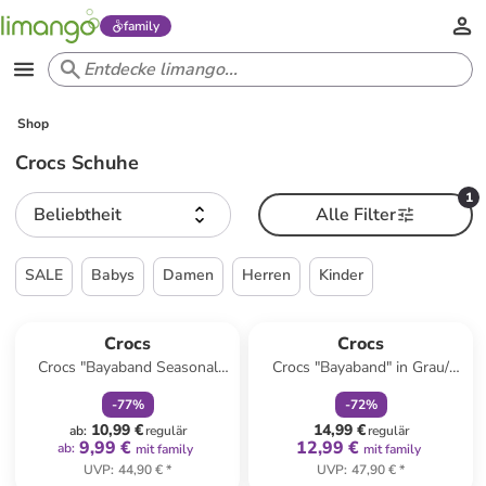
family
Shop
Crocs Schuhe
1
Beliebtheit
Alle Filter
SALE
Babys
Damen
Herren
Kinder
family
rabatt
family
rabatt
Crocs
Crocs
Crocs "Bayaband Seasonal
Crocs "Bayaband" in Grau/
Printed" in Grau/ Schwarz/ Rot
Limette
-
77
%
-
72
%
10,99 €
14,99 €
ab
:
regulär
regulär
9,99 €
12,99 €
ab
:
mit family
mit family
UVP
:
44,90 €
*
UVP
:
47,90 €
*