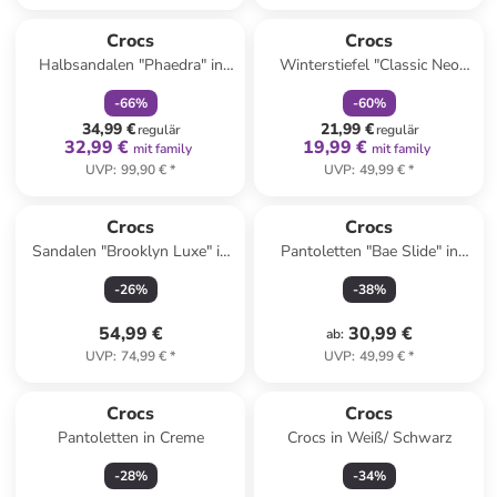
family
rabatt
family
rabatt
Crocs
Crocs
Halbsandalen "Phaedra" in
Winterstiefel "Classic Neo
Gelb
Puff" in Dunkelblau
-
66
%
-
60
%
34,99 €
21,99 €
regulär
regulär
32,99 €
19,99 €
mit family
mit family
UVP
:
99,90 €
*
UVP
:
49,99 €
*
Crocs
Crocs
Sandalen "Brooklyn Luxe" in
Pantoletten "Bae Slide" in
Camel
Gelb
-
26
%
-
38
%
54,99 €
30,99 €
ab
:
UVP
:
74,99 €
*
UVP
:
49,99 €
*
Crocs
Crocs
Pantoletten in Creme
Crocs in Weiß/ Schwarz
-
28
%
-
34
%