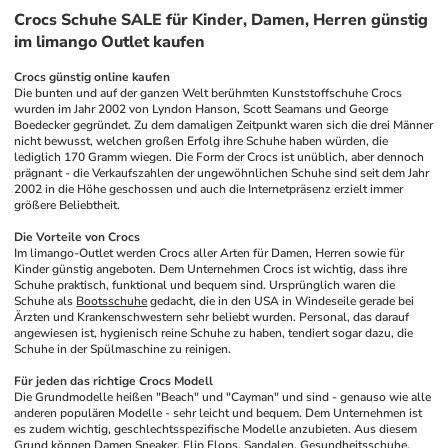
Crocs Schuhe SALE für Kinder, Damen, Herren günstig
im limango Outlet kaufen
Crocs günstig online kaufen
Die bunten und auf der ganzen Welt berühmten Kunststoffschuhe Crocs 
wurden im Jahr 2002 von Lyndon Hanson, Scott Seamans und George 
Boedecker gegründet. Zu dem damaligen Zeitpunkt waren sich die drei Männer 
nicht bewusst, welchen großen Erfolg ihre Schuhe haben würden, die 
lediglich 170 Gramm wiegen. Die Form der Crocs ist unüblich, aber dennoch 
prägnant - die Verkaufszahlen der ungewöhnlichen Schuhe sind seit dem Jahr 
2002 in die Höhe geschossen und auch die Internetpräsenz erzielt immer 
größere Beliebtheit.
Die Vorteile von Crocs
Im limango-Outlet werden Crocs aller Arten für Damen, Herren sowie für 
Kinder günstig angeboten. Dem Unternehmen Crocs ist wichtig, dass ihre 
Schuhe praktisch, funktional und bequem sind. Ursprünglich waren die 
Schuhe als 
Bootsschuhe
 gedacht, die in den USA in Windeseile gerade bei 
Ärzten und Krankenschwestern sehr beliebt wurden. Personal, das darauf 
angewiesen ist, hygienisch reine Schuhe zu haben, tendiert sogar dazu, die 
Schuhe in der Spülmaschine zu reinigen.
Für jeden das richtige Crocs Modell
Die Grundmodelle heißen "Beach" und "Cayman" und sind - genauso wie alle 
anderen populären Modelle - sehr leicht und bequem. Dem Unternehmen ist 
es zudem wichtig, geschlechtsspezifische Modelle anzubieten. Aus diesem 
Grund können 
Damen Sneaker
, 
Flip Flops
, Sandalen, 
Gesundheitsschuhe
, 