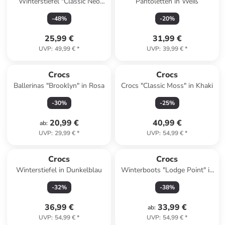
Winterstiefel "Classic Neo
Pantoletten in Weiß
Puff" in Dunkelblau
-
48
%
-
20
%
25,99 €
31,99 €
UVP
:
49,99 €
*
UVP
:
39,99 €
*
Crocs
Crocs
Ballerinas "Brooklyn" in Rosa
Crocs "Classic Moss" in Khaki
-
30
%
-
25
%
20,99 €
40,99 €
ab
:
UVP
:
29,99 €
*
UVP
:
54,99 €
*
Crocs
Crocs
Winterstiefel in Dunkelblau
Winterboots "Lodge Point" in
Dunkelblau/ Grau
-
32
%
-
38
%
36,99 €
33,99 €
ab
:
UVP
:
54,99 €
*
UVP
:
54,99 €
*