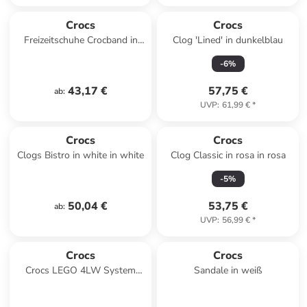
Crocs
Crocs
Freizeitschuhe Crocband in
Clog 'Lined' in dunkelblau
marineblau/rot in
-
6
%
marineblau/rot
43,17 €
57,75 €
ab
:
UVP
:
61,99 €
*
Crocs
Crocs
Clogs Bistro in white in white
Clog Classic in rosa in rosa
-
5
%
50,04 €
53,75 €
ab
:
UVP
:
56,99 €
*
Crocs
Crocs
Crocs LEGO 4LW System
Sandale in weiß
Clog in Weiß