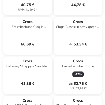
40,75 €
44,78 €
UVP
:
41,99 €
*
Crocs
Crocs
Freizeitschuhe Clog in
Clogs Classic in army green in
marineblau in marineblau
army green
66,69 €
53,34 €
ab
:
Crocs
Crocs
Getaway Strappy – Sandalen
Freizeitschuhe Clog in
zum Hineinschlüpfen Schwarz
schwarz in schwarz
-
12
%
41,36 €
62,75 €
ab
:
UVP
:
71,99 €
*
Crocs
Crocs