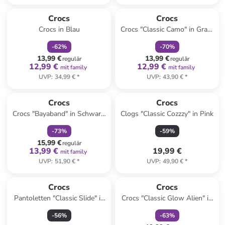
family
rabatt
family
rabatt
Crocs
Crocs
Crocs in Blau
Crocs "Classic Camo" in Grau/
Schwarz
-
62
%
-
70
%
13,99 €
13,99 €
regulär
regulär
12,99 €
12,99 €
mit family
mit family
UVP
:
34,99 €
*
UVP
:
43,90 €
*
family
rabatt
Crocs
Crocs
Crocs "Bayaband" in Schwarz/
Clogs "Classic Cozzzy" in Pink
Hellblau
-
73
%
-
59
%
15,99 €
regulär
13,99 €
19,99 €
mit family
UVP
:
51,90 €
*
UVP
:
49,90 €
*
family
rabatt
Crocs
Crocs
Pantoletten "Classic Slide" in
Crocs "Classic Glow Alien" in
Dunkelblau
Weiß/ Grün
-
56
%
-
63
%