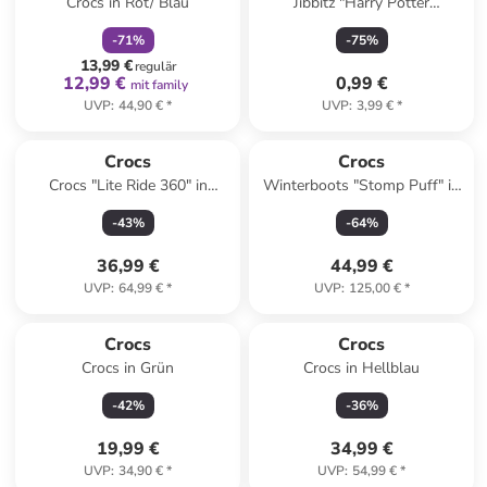
Crocs in Rot/ Blau
Jibbitz "Harry Potter
Hufflepuff House" in Gelb/
-
71
%
-
75
%
Blau
13,99 €
regulär
12,99 €
0,99 €
mit family
UVP
:
44,90 €
*
UVP
:
3,99 €
*
Crocs
Crocs
Crocs "Lite Ride 360" in
Winterboots "Stomp Puff" in
Schwarz
Schwarz
-
43
%
-
64
%
36,99 €
44,99 €
UVP
:
64,99 €
*
UVP
:
125,00 €
*
Crocs
Crocs
Crocs in Grün
Crocs in Hellblau
-
42
%
-
36
%
19,99 €
34,99 €
UVP
:
34,90 €
*
UVP
:
54,99 €
*