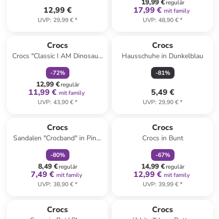
19,99 €
regulär
12,99 €
17,99 €
mit family
UVP
:
29,99 €
*
UVP
:
48,90 €
*
family
rabatt
Crocs
Crocs
Crocs "Classic I AM Dinosaur"
Hausschuhe in Dunkelblau
in Grün
-
72
%
-
81
%
12,99 €
regulär
11,99 €
5,49 €
mit family
UVP
:
43,90 €
*
UVP
:
29,90 €
*
family
rabatt
family
rabatt
Reserviert
Crocs
Crocs
Sandalen "Crocband" in Pink/
Crocs in Bunt
Lila
-
80
%
-
67
%
8,49 €
14,99 €
regulär
regulär
7,49 €
12,99 €
mit family
mit family
UVP
:
38,90 €
*
UVP
:
39,99 €
*
family
rabatt
Crocs
Crocs