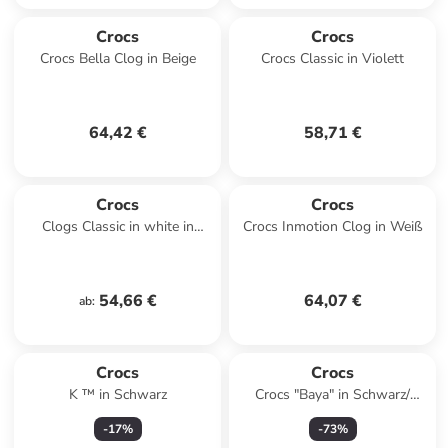
Crocs
Crocs
Crocs Bella Clog in Beige
Crocs Classic in Violett
64,42 €
58,71 €
Crocs
Crocs
Clogs Classic in white in
Crocs Inmotion Clog in Weiß
white
54,66 €
64,07 €
ab
:
Crocs
Crocs
K ™ in Schwarz
Crocs "Baya" in Schwarz/
Blau/ Lila
-
17
%
-
73
%