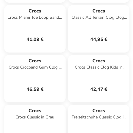
Crocs
Crocs
Crocs Miami Toe Loop Sandal
Classic All Terrain Clog Clogs
W in Gelb
Blau
41,09 €
44,95 €
Crocs
Crocs
Crocs Crocband Gum Clog K
Crocs Classic Clog Kids in
in Schwarz
Grau
46,59 €
42,47 €
Crocs
Crocs
Crocs Classic in Grau
Freizeitschuhe Classic Clog in
marineblau in marineblau