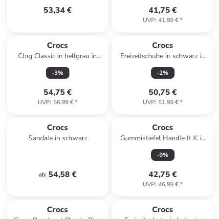
53,34 €
41,75 €
UVP
:
41,99 €
*
Crocs
Crocs
Clog Classic in hellgrau in
Freizeitschuhe in schwarz in
hellgrau
schwarz
-
3
%
-
2
%
54,75 €
50,75 €
UVP
:
56,99 €
*
UVP
:
51,99 €
*
Crocs
Crocs
Sandale in schwarz
Gummistiefel Handle It K in
pink in pink
-
9
%
54,58 €
42,75 €
ab
:
UVP
:
46,99 €
*
Crocs
Crocs