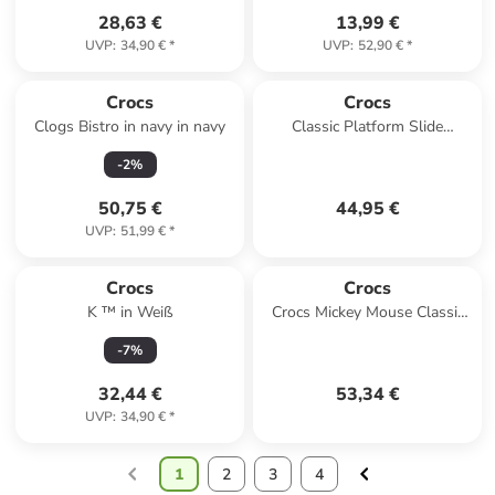
28,63 €
13,99 €
UVP
:
34,90 €
*
UVP
:
52,90 €
*
Crocs
Crocs
Clogs Bistro in navy in navy
Classic Platform Slide
Pantolette Schwarz
-
2
%
50,75 €
44,95 €
UVP
:
51,99 €
*
Crocs
Crocs
K ™ in Weiß
Crocs Mickey Mouse Classic
Clog in Schwarz
-
7
%
32,44 €
53,34 €
UVP
:
34,90 €
*
1
2
3
4