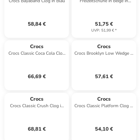
Crocs Bayaband Clog in Blau
Freizeitschuhe in beige in
beige
58,84 €
51,75 €
UVP
:
51,99 €
*
Crocs
Crocs
Crocs Classic Coca Cola Clog
Crocs Brooklyn Low Wedge in
in Rot
Braun
66,69 €
57,61 €
Crocs
Crocs
Crocs Classic Crush Clog in
Crocs Classic Platform Clog in
Schwarz
Rosa
68,81 €
54,10 €