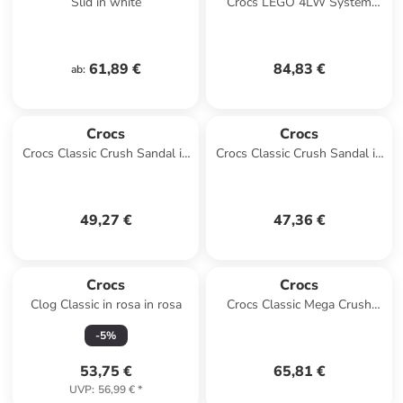
Slid in white
Crocs LEGO 4LW System
Clog in Schwarz
61,89 €
84,83 €
ab
:
Crocs
Crocs
Crocs Classic Crush Sandal in
Crocs Classic Crush Sandal in
Rosa
Schwarz
49,27 €
47,36 €
Crocs
Crocs
Clog Classic in rosa in rosa
Crocs Classic Mega Crush
Tripe Strap in Schwarz
-
5
%
53,75 €
65,81 €
UVP
:
56,99 €
*