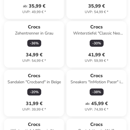
35,99 €
35,99 €
ab
:
UVP
:
49,99 €
*
UVP
:
54,99 €
*
Reserviert
Crocs
Crocs
Zehentrenner in Grau
Winterstiefel "Classic Neo
Puff" in Schwarz
-
36
%
-
30
%
34,99 €
41,99 €
UVP
:
54,99 €
*
UVP
:
59,99 €
*
Crocs
Crocs
Sandalen "Crocband" in Beige
Sneakers "InMotion Pacer" in
Schwarz
-
20
%
-
38
%
31,99 €
45,99 €
ab
:
UVP
:
39,99 €
*
UVP
:
74,99 €
*
Crocs
Crocs