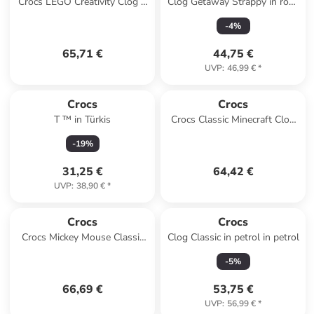
Crocs LEGO Creativity Clog K
Clog Getaway Strappy in rosa
in Schwarz
in rosa
-
4
%
65,71 €
44,75 €
UVP
:
46,99 €
*
Crocs
Crocs
T ™ in Türkis
Crocs Classic Minecraft Clog
in Grün
-
19
%
31,25 €
64,42 €
UVP
:
38,90 €
*
Crocs
Crocs
Crocs Mickey Mouse Classic
Clog Classic in petrol in petrol
Clog in Schwarz
-
5
%
66,69 €
53,75 €
UVP
:
56,99 €
*