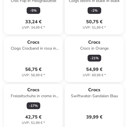
Croc Flip in Hellgrau0858
Clogs Bistro in black in black
-
5
%
-
2
%
33,24 €
50,75 €
UVP
:
34,99 €
*
UVP
:
51,99 €
*
Crocs
Crocs
Clogs Crocband in rosa in
Crocs in Orange
rosa
-
21
%
56,75 €
54,99 €
UVP
:
56,99 €
*
UVP
:
69,99 €
*
Crocs
Crocs
Freizeitschuhe in creme in
Swiftwater-Sandalen Blau
creme
-
17
%
42,75 €
39,99 €
UVP
:
51,99 €
*