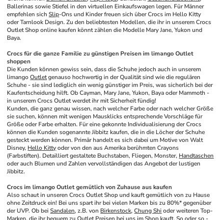
Ballerinas sowie Stiefel in den virtuellen Einkaufswagen legen. Für Männer 
empfehlen sich 
Slip
-Ons und Kinder freuen sich über Crocs im Hello Kitty 
oder Tarnlook Design. Zu den beliebtesten Modellen, die ihr in unserem Crocs 
Outlet Shop online kaufen könnt zählen die Modelle Mary Jane, Yukon und 
Baya.
Crocs für die ganze Familie zu günstigen Preisen im limango Outlet 
shoppen
Die Kunden können gewiss sein, dass die Schuhe jedoch auch in unserem 
limango 
Outlet
 genauso hochwertig in der Qualität sind wie die regulären 
Schuhe - sie sind lediglich ein wenig günstiger im Preis, was sicherlich bei der 
Kaufentscheidung hilft. Ob Cayman, Mary Jane, Yukon, Baya oder Mammoth - 
in unserem Crocs Outlet werdet ihr mit Sicherheit fündig!
Kunden, die ganz genau wissen, nach welcher Farbe oder nach welcher Größe 
sie suchen, können mit wenigen Mausklicks entsprechende Vorschläge für 
Größe oder Farbe erhalten. Für eine gekonnte Individualisierung der Crocs 
können die Kunden sogenannte Jibbitz kaufen, die in die Löcher der Schuhe 
gesteckt werden können. Primär handelt es sich dabei um Motive von Walt 
Disney, 
Hello Kitty
 oder von den aus Amerika berühmten Crayons 
(Farbstiften). Detailliert gestaltete Buchstaben, Fliegen, Monster, 
Handtaschen
oder auch Blumen und Zahlen vervollständigen das Angebot der lustigen 
Jibbitz.
Crocs im limango Outlet gemütlich von Zuhause aus kaufen
Also schaut in unseren Crocs Outlet Shop und kauft gemütlich von zu Hause 
ohne Zeitdruck ein! Bei uns spart ihr bei vielen Marken bis zu 80%* gegenüber 
der UVP. Ob bei 
Sandalen
, z.B. von 
Birkenstock
, 
Chung Shi
 oder weiteren Top-
Marken, die ihr bequem zu Outlet Preisen bei uns im Shop kauft. So oder so - 