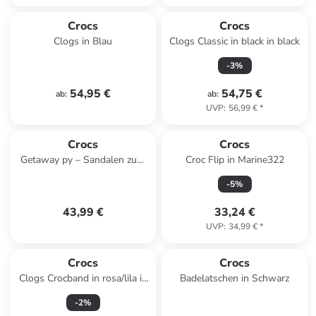
Crocs
Crocs
Clogs in Blau
Clogs Classic in black in black
-
3
%
54,95 €
54,75 €
ab
:
ab
:
UVP
:
56,99 €
*
Crocs
Crocs
Getaway py – Sandalen zum
Croc Flip in Marine322
Hineinschlüpfen Weiß
-
5
%
43,99 €
33,24 €
UVP
:
34,99 €
*
Crocs
Crocs
Clogs Crocband in rosa/lila in
Badelatschen in Schwarz
rosa/lila
-
2
%