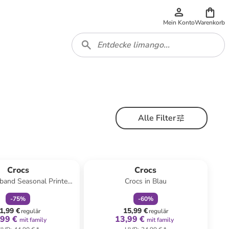
Mein Konto
Warenkorb
Alle Filter
family
rabatt
family
rabatt
Crocs
Crocs
band Seasonal Printed"
Crocs in Blau
au/ Schwarz/ Rot
-
75
%
-
60
%
1,99 €
15,99 €
regulär
regulär
,99 €
13,99 €
mit family
mit family