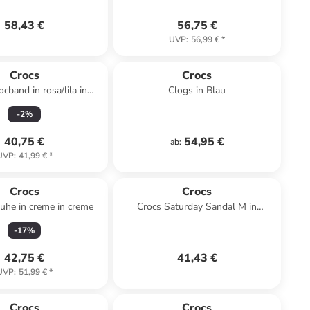
58,43 €
56,75 €
UVP
:
56,99 €
*
Crocs
Crocs
cband in rosa/lila in
Clogs in Blau
rosa/lila
-
2
%
40,75 €
54,95 €
ab
:
UVP
:
41,99 €
*
Crocs
Crocs
huhe in creme in creme
Crocs Saturday Sandal M in
Schwarz
-
17
%
42,75 €
41,43 €
UVP
:
51,99 €
*
Crocs
Crocs