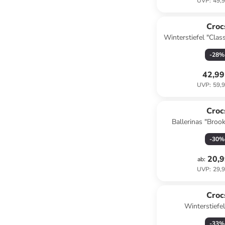
UVP
:
49,9
Croc
Winterstiefel "Class
Schwa
-
28
%
42,99
UVP
:
59,9
Croc
Ballerinas "Brook
-
30
%
20,9
ab
:
UVP
:
29,9
Croc
Winterstiefel
-
33
%