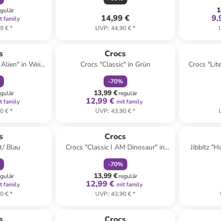
1
egulär
14,99 €
9,
t family
9 €
*
UVP
:
44,90 €
*
abatt
family
rabatt
s
Crocs
 Alien" in Weiß/
Crocs "Classic" in Grün
Crocs "Lit
-
70
%
13,99 €
egulär
regulär
12,99 €
t family
mit family
0 €
*
UVP
:
43,90 €
*
abatt
family
rabatt
s
Crocs
t/ Blau
Crocs "Classic I AM Dinosaur" in
Jibbitz "H
Grün
Hous
-
70
%
13,99 €
egulär
regulär
12,99 €
t family
mit family
0 €
*
UVP
:
43,90 €
*
s
Crocs