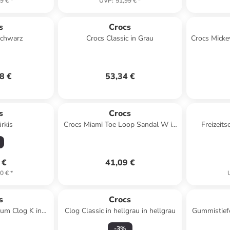
9 €
*
UVP
:
51,99 €
*
s
Crocs
schwarz
Crocs Classic in Grau
Crocs Micke
8 €
53,34 €
s
Crocs
rkis
Crocs Miami Toe Loop Sandal W in
Freizeits
Gelb
marine
 €
41,09 €
0 €
*
s
Crocs
um Clog K in
Clog Classic in hellgrau in hellgrau
Gummistiefe
rz
-
3
%