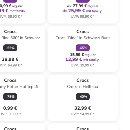
0,99 €
27,99 €
regulär
ab
:
regulär
99 €
25,99 €
ab
:
mit family
mit family
UVP
:
38,90 €
*
UVP
:
99,90 €
*
family
rabatt
Crocs
Crocs
e Ride 360" in Schwarz
Crocs "Dino" in Schwarz/ Bunt
-
55
%
-
65
%
15,99 €
regulär
28,99 €
13,99 €
mit family
UVP
:
64,99 €
*
UVP
:
39,99 €
*
Crocs
Crocs
arry Potter Hufflepuff
Crocs in Hellblau
e" in Gelb/ Blau
-
75
%
-
40
%
0,99 €
32,99 €
UVP
:
3,99 €
*
UVP
:
54,99 €
*
family
rabatt
Crocs
Crocs