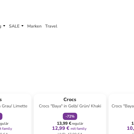
g
SALE
Marken
Travel
abatt
family
rabatt
s
Crocs
n Grau/ Limette
Crocs "Baya" in Gelb/ Grün/ Khaki
Crocs "Baya
in Gr
-
72
%
13,99 €
1
egulär
regulär
12,99 €
10
t family
mit family