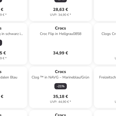
 €
28,63 €
9 €
*
UVP
:
34,90 €
*
s
Crocs
 in schwarz in
Croc Flip in Hellgrau0858
Clogs Cro
rz
5 €
34,99 €
9 €
*
s
Crocs
dalen Blau
Clog ™ in NAVG – Marineblau/Grün
Freizeitsc
-
21
%
 €
35,18 €
UVP
:
44,90 €
*
s
Crocs