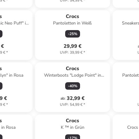
9 €
*
UVP
:
54,99 €
*
s
Crocs
ic Neo Puff" in
Pantoletten in Weiß
Sneakers
rz
-
25
%
 €
29,99 €
9 €
*
UVP
:
39,99 €
*
s
Crocs
lyn" in Rosa
Winterboots "Lodge Point" in
Pantolet
Dunkelblau/ Grau
-
40
%
9 €
32,99 €
ab
:
9 €
*
UVP
:
54,99 €
*
s
Crocs
 in Rosa
K ™ in Grün
Crocs
-
17
%