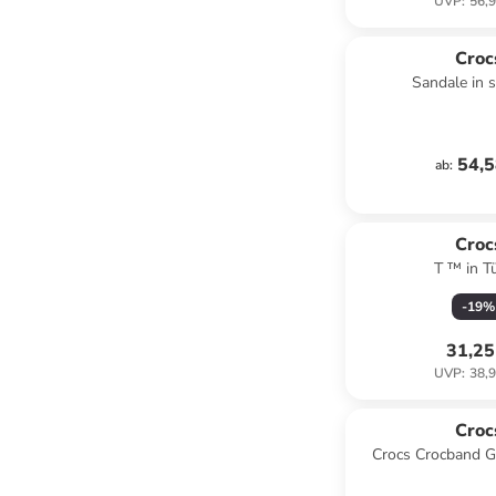
UVP
:
56,9
Croc
Sandale in 
54,5
ab
:
Croc
T ™ in Tü
-
19
%
31,25
UVP
:
38,9
Croc
Crocs Crocband G
Schwa