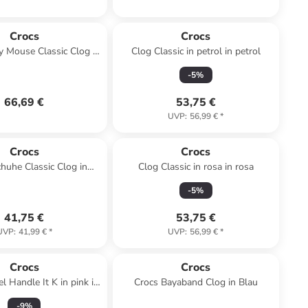
Crocs
Crocs
y Mouse Classic Clog in
Clog Classic in petrol in petrol
Schwarz
-
5
%
66,69 €
53,75 €
UVP
:
56,99 €
*
Crocs
Crocs
chuhe Classic Clog in
Clog Classic in rosa in rosa
blau in marineblau
-
5
%
41,75 €
53,75 €
UVP
:
41,99 €
*
UVP
:
56,99 €
*
Crocs
Crocs
l Handle It K in pink in
Crocs Bayaband Clog in Blau
pink
-
9
%