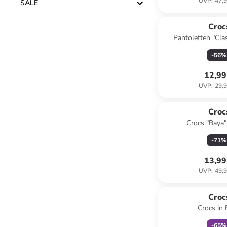
UVP
:
47,9
SALE
Croc
Pantoletten "Clas
Dunkelb
-
56
%
12,99
UVP
:
29,9
Croc
Crocs "Baya"
-
71
%
13,99
UVP
:
49,9
family
r
Croc
Crocs in
-
65
%