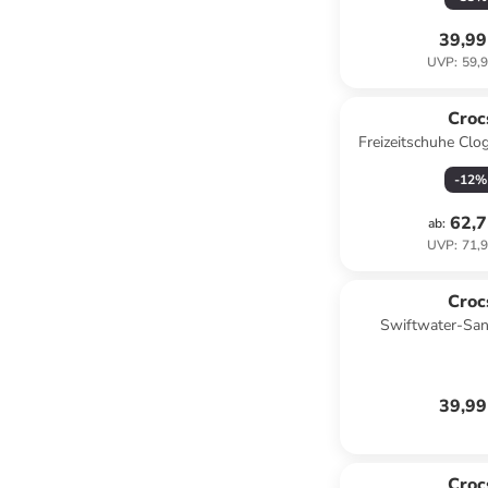
39,99
UVP
:
59,9
Croc
Freizeitschuhe Clog
schwa
-
12
%
62,7
ab
:
UVP
:
71,9
Croc
Swiftwater-San
39,99
Croc