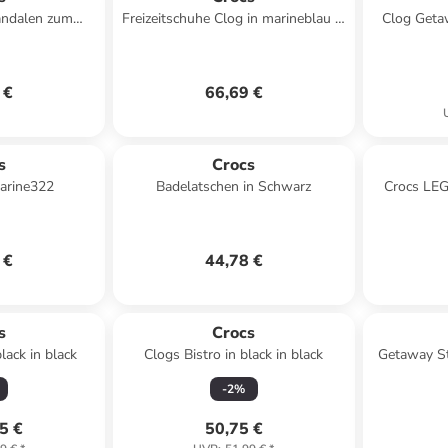
andalen zum
Freizeitschuhe Clog in marineblau in
Clog Getaw
fen Weiß
marineblau
 €
66,69 €
s
Crocs
in Marine322
Badelatschen in Schwarz
Crocs LEGO
 €
44,78 €
s
Crocs
lack in black
Clogs Bistro in black in black
Getaway S
Hinein
-
2
%
5 €
50,75 €