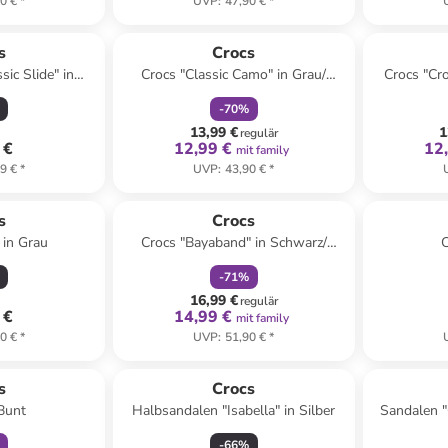
0 €
*
UVP
:
47,90 €
*
family
rabatt
s
Crocs
sic Slide" in
Crocs "Classic Camo" in Grau/
Crocs "Cr
lau
Schwarz
-
70
%
13,99 €
1
regulär
 €
12,99 €
12
mit family
9 €
*
UVP
:
43,90 €
*
family
rabatt
s
Crocs
 in Grau
Crocs "Bayaband" in Schwarz/
C
Hellblau
-
71
%
16,99 €
regulär
 €
14,99 €
mit family
0 €
*
UVP
:
51,90 €
*
abatt
s
Crocs
 Bunt
Halbsandalen "Isabella" in Silber
Sandalen "
-
66
%