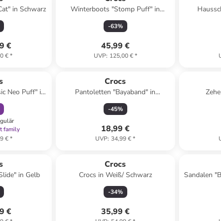
Cat" in Schwarz
Winterboots "Stomp Puff" in
Haussc
Schwarz
-
63
%
9 €
45,99 €
0 €
*
UVP
:
125,00 €
*
abatt
Reserviert
s
Crocs
ic Neo Puff" in
Pantoletten "Bayaband" in
Zehe
lau
Dunkelblau
-
45
%
egulär
18,99 €
t family
9 €
*
UVP
:
34,99 €
*
s
Crocs
lide" in Gelb
Crocs in Weiß/ Schwarz
Sandalen "B
-
34
%
9 €
35,99 €