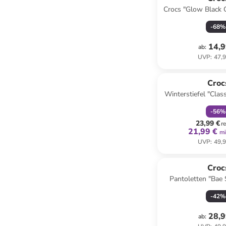
Crocs "Glow Black 
-
68
%
14,9
ab
:
UVP
:
47,9
family
r
Croc
Winterstiefel "Class
Dunkelb
-
56
%
23,99 €
r
21,99 €
mi
UVP
:
49,9
Croc
Pantoletten "Bae S
-
42
%
28,9
ab
: