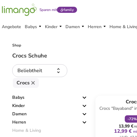
Sparen mit
family
Angebote
Babys
Kinder
Damen
Herren
Home & Livin
Shop
Crocs Schuhe
Beliebtheit
Crocs
family
r
Babys
Croc
Kinder
Crocs "Bayaband" i
Damen
-
72
%
Herren
13,99 €
r
Home & Living
12,99 €
mi