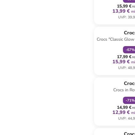
15,99 €
r
13,99 €
mi
UVP
:
39,9
family
r
Croc
Crocs "Classic Glow
Grün
-
67
%
17,99 €
r
15,99 €
mi
UVP
:
48,9
family
r
Croc
Crocs in Ro
-
71
%
14,99 €
r
12,99 €
mi
UVP
:
44,9
Croc