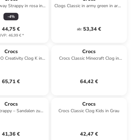
ay Strappy in rosa in
Clogs Classic in army green in army
rosa
green
-
4
%
44,75 €
53,34 €
ab
:
UVP
:
46,99 €
*
Crocs
Crocs
 Creativity Clog K in
Crocs Classic Minecraft Clog in
Schwarz
Grün
65,71 €
64,42 €
Crocs
Crocs
trappy – Sandalen zum
Crocs Classic Clog Kids in Grau
schlüpfen Schwarz
41,36 €
42,47 €