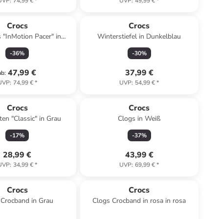
UVP
:
74,99 €
*
UVP
:
49,99 €
*
Crocs
Crocs
 "InMotion Pacer" in
Winterstiefel in Dunkelblau
Schwarz
-
36
%
-
30
%
47,99 €
37,99 €
ab
:
UVP
:
74,99 €
*
UVP
:
54,99 €
*
Crocs
Crocs
ten "Classic" in Grau
Clogs in Weiß
-
17
%
-
37
%
28,99 €
43,99 €
UVP
:
34,99 €
*
UVP
:
69,99 €
*
Crocs
Crocs
 Crocband in Grau
Clogs Crocband in rosa in rosa