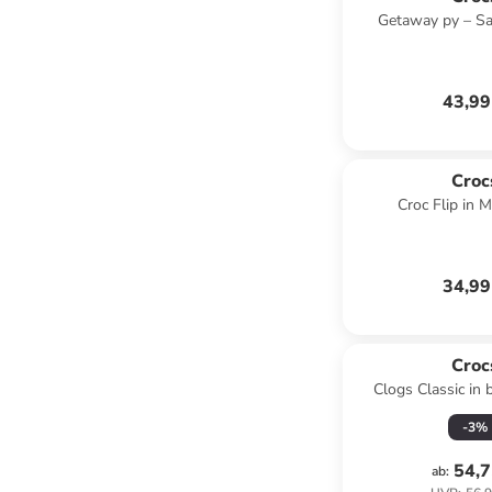
Getaway py – S
Hineinschlüp
43,99
Croc
Croc Flip 
34,99
Croc
Clogs Classic in b
-
3
%
54,7
ab
: