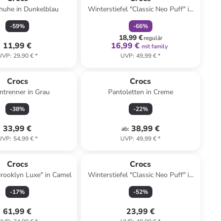
huhe in Dunkelblau
Winterstiefel "Classic Neo Puff" in
Pink
-
59
%
-
66
%
18,99 €
regulär
11,99 €
16,99 €
mit family
UVP
:
29,90 €
*
UVP
:
49,99 €
*
Crocs
Crocs
ntrenner in Grau
Pantoletten in Creme
-
38
%
-
22
%
33,99 €
38,99 €
ab
:
UVP
:
54,99 €
*
UVP
:
49,99 €
*
Crocs
Crocs
rooklyn Luxe" in Camel
Winterstiefel "Classic Neo Puff" in
Dunkelblau
-
17
%
-
52
%
61,99 €
23,99 €