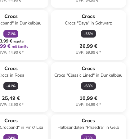
UVP
:
44,90 €
*
UVP
:
34,99 €
*
family
rabatt
Reserviert
Crocs
Crocs
ocband" in Dunkelblau
Crocs "Baya" in Schwarz
-
71
%
-
55
%
3,99 €
regulär
,99 €
26,99 €
mit family
UVP
:
44,90 €
*
UVP
:
59,99 €
*
Crocs
Crocs
rocs in Rosa
Crocs "Classic Lined" in Dunkelblau
-
41
%
-
68
%
25,49 €
10,99 €
UVP
:
43,90 €
*
UVP
:
34,99 €
*
family
rabatt
family
rabatt
Reserviert
Crocs
Crocs
Crocband" in Pink/ Lila
Halbsandalen "Phaedra" in Gelb
-
74
%
-
73
%