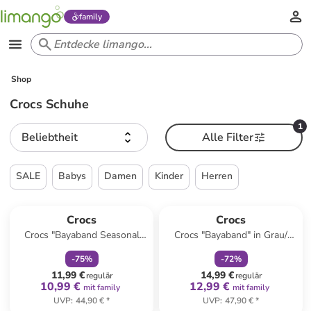
family
Shop
Crocs Schuhe
1
Beliebtheit
Alle Filter
SALE
Babys
Damen
Kinder
Herren
family
rabatt
family
rabatt
Crocs
Crocs
Crocs "Bayaband Seasonal
Crocs "Bayaband" in Grau/
Printed" in Grau/ Schwarz/ Rot
Limette
-
75
%
-
72
%
11,99 €
14,99 €
regulär
regulär
10,99 €
12,99 €
mit family
mit family
UVP
:
44,90 €
*
UVP
:
47,90 €
*