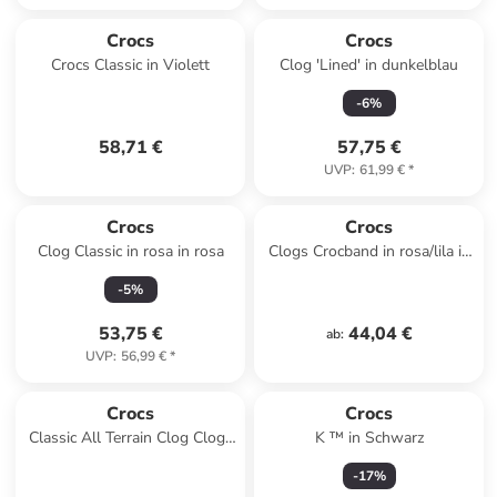
Crocs
Crocs
Crocs Classic in Violett
Clog 'Lined' in dunkelblau
-
6
%
58,71 €
57,75 €
UVP
:
61,99 €
*
Crocs
Crocs
Clog Classic in rosa in rosa
Clogs Crocband in rosa/lila in
rosa/lila
-
5
%
53,75 €
44,04 €
ab
:
UVP
:
56,99 €
*
Crocs
Crocs
Classic All Terrain Clog Clogs
K ™ in Schwarz
Blau
-
17
%