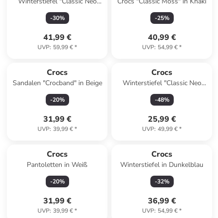
Winterstiefel "Classic Neo
Crocs "Classic Moss" in Khaki
Puff" in Schwarz
-
30
%
-
25
%
41,99 €
40,99 €
UVP
:
59,99 €
*
UVP
:
54,99 €
*
Crocs
Crocs
Sandalen "Crocband" in Beige
Winterstiefel "Classic Neo
Puff" in Dunkelblau
-
20
%
-
48
%
31,99 €
25,99 €
UVP
:
39,99 €
*
UVP
:
49,99 €
*
Crocs
Crocs
Pantoletten in Weiß
Winterstiefel in Dunkelblau
-
20
%
-
32
%
31,99 €
36,99 €
UVP
:
39,99 €
*
UVP
:
54,99 €
*