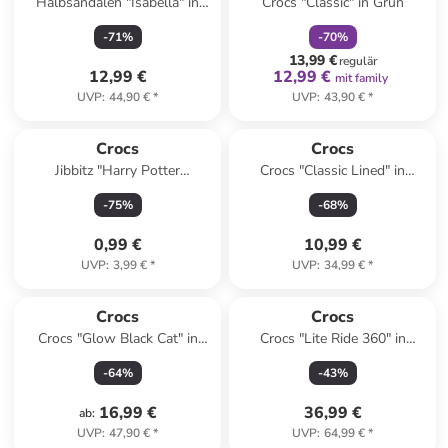
Halbsandalen "Isabella" in
Crocs "Classic" in Grün
Silber
-
71
%
-
70
%
13,99 €
regulär
12,99 €
12,99 €
mit family
UVP
:
44,90 €
*
UVP
:
43,90 €
*
Crocs
Crocs
Jibbitz "Harry Potter
Crocs "Classic Lined" in
Hufflepuff House" in Gelb/
Dunkelblau
-
75
%
-
68
%
Blau
0,99 €
10,99 €
UVP
:
3,99 €
*
UVP
:
34,99 €
*
Crocs
Crocs
Crocs "Glow Black Cat" in
Crocs "Lite Ride 360" in
Schwarz
Schwarz
-
64
%
-
43
%
16,99 €
36,99 €
ab
:
UVP
:
47,90 €
*
UVP
:
64,99 €
*