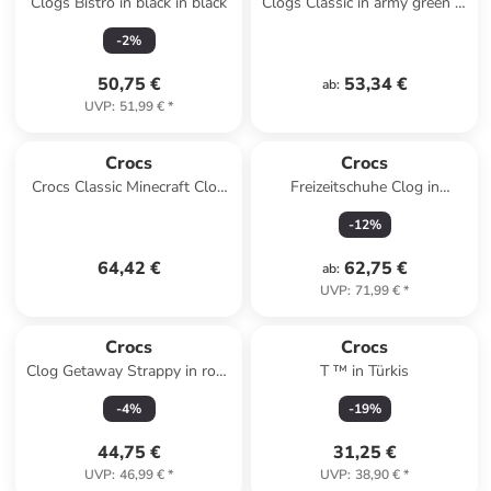
Clogs Bistro in black in black
Clogs Classic in army green in
army green
-
2
%
50,75 €
53,34 €
ab
:
UVP
:
51,99 €
*
Crocs
Crocs
Crocs Classic Minecraft Clog
Freizeitschuhe Clog in
in Grün
schwarz in schwarz
-
12
%
64,42 €
62,75 €
ab
:
UVP
:
71,99 €
*
Crocs
Crocs
Clog Getaway Strappy in rosa
T ™ in Türkis
in rosa
-
4
%
-
19
%
44,75 €
31,25 €
UVP
:
46,99 €
*
UVP
:
38,90 €
*