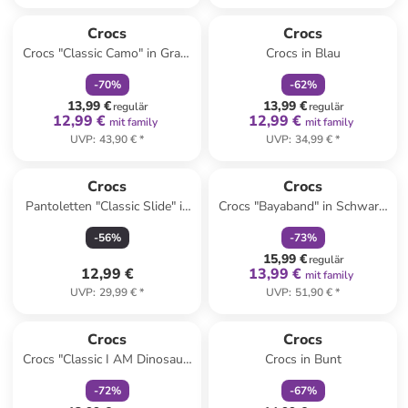
family
rabatt
family
rabatt
Crocs
Crocs
Crocs "Classic Camo" in Grau/
Crocs in Blau
Schwarz
-
70
%
-
62
%
13,99 €
13,99 €
regulär
regulär
12,99 €
12,99 €
mit family
mit family
UVP
:
43,90 €
*
UVP
:
34,99 €
*
family
rabatt
Crocs
Crocs
Pantoletten "Classic Slide" in
Crocs "Bayaband" in Schwarz/
Dunkelblau
Hellblau
-
56
%
-
73
%
15,99 €
regulär
12,99 €
13,99 €
mit family
UVP
:
29,99 €
*
UVP
:
51,90 €
*
family
rabatt
family
rabatt
Crocs
Crocs
Crocs "Classic I AM Dinosaur"
Crocs in Bunt
in Grün
-
72
%
-
67
%