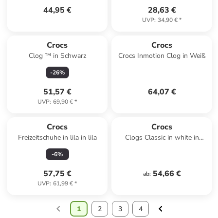
44,95 €
28,63 €
UVP
:
34,90 €
*
Crocs
Crocs
Clog ™ in Schwarz
Crocs Inmotion Clog in Weiß
-
26
%
51,57 €
64,07 €
UVP
:
69,90 €
*
Crocs
Crocs
Freizeitschuhe in lila in lila
Clogs Classic in white in
white
-
6
%
57,75 €
54,66 €
ab
:
UVP
:
61,99 €
*
1
2
3
4