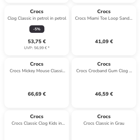
Crocs
Crocs
Clog Classic in petrol in petrol
Crocs Miami Toe Loop Sandal
W in Gelb
-
5
%
53,75 €
41,09 €
UVP
:
56,99 €
*
Crocs
Crocs
Crocs Mickey Mouse Classic
Crocs Crocband Gum Clog K
Clog in Schwarz
in Schwarz
66,69 €
46,59 €
Crocs
Crocs
Crocs Classic Clog Kids in
Crocs Classic in Grau
Grau