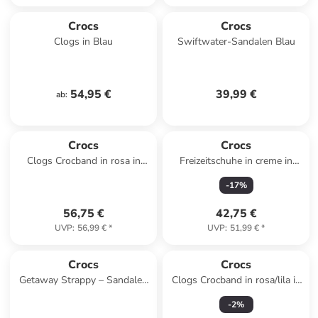
Crocs
Crocs
Clogs in Blau
Swiftwater-Sandalen Blau
54,95 €
39,99 €
ab
:
Crocs
Crocs
Clogs Crocband in rosa in
Freizeitschuhe in creme in
rosa
creme
-
17
%
56,75 €
42,75 €
UVP
:
56,99 €
*
UVP
:
51,99 €
*
Crocs
Crocs
Getaway Strappy – Sandalen
Clogs Crocband in rosa/lila in
zum Hineinschlüpfen Schwarz
rosa/lila
-
2
%