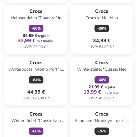
family
rabatt
Crocs
Crocs
Halbsandalen "Phaedra" in
Crocs in Hellblau
Gelb
-
66
%
-
36
%
34,99 €
regulär
32,99 €
34,99 €
mit family
UVP
:
99,90 €
*
UVP
:
54,99 €
*
family
rabatt
Crocs
Crocs
Winterboots "Stomp Puff" in
Winterstiefel "Classic Neo
Schwarz
Puff" in Dunkelblau
-
64
%
-
60
%
21,99 €
regulär
44,99 €
19,99 €
mit family
UVP
:
125,00 €
*
UVP
:
49,99 €
*
family
rabatt
Crocs
Crocs
Winterstiefel "Classic Neo
Sandalen "Brooklyn Luxe" in
Puff" in Pink
Camel
-
68
%
-
26
%