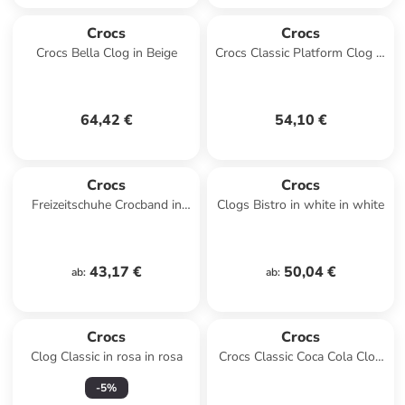
Crocs
Crocs
Crocs Bella Clog in Beige
Crocs Classic Platform Clog in
Rosa
64,42 €
54,10 €
Crocs
Crocs
Freizeitschuhe Crocband in
Clogs Bistro in white in white
marineblau/rot in
marineblau/rot
43,17 €
50,04 €
ab
:
ab
:
Crocs
Crocs
Clog Classic in rosa in rosa
Crocs Classic Coca Cola Clog
in Rot
-
5
%