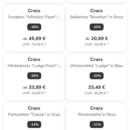
Crocs
Crocs
Sneakers "InMotion Pacer" in
Ballerinas "Brooklyn" in Rosa
Schwarz
-
38
%
-
30
%
45,99 €
20,99 €
ab
:
ab
:
UVP
:
74,99 €
*
UVP
:
29,99 €
*
Crocs
Crocs
Winterboots "Lodge Point" in
Winterstiefel "Lodge" in Blau
Dunkelblau/ Grau
-
38
%
-
33
%
33,99 €
33,49 €
ab
:
UVP
:
54,99 €
*
UVP
:
49,99 €
*
Crocs
Crocs
Pantoletten "Classic" in Grau
Winterstiefel in Rosa
-
14
%
-
31
%