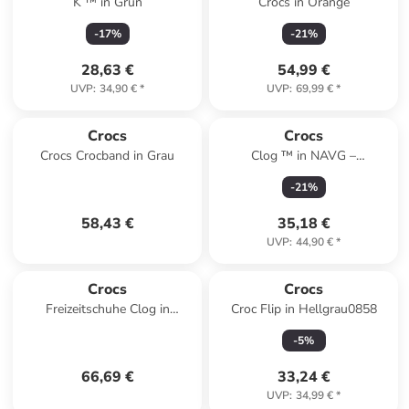
K ™ in Grün
Crocs in Orange
-
17
%
-
21
%
28,63 €
54,99 €
UVP
:
34,90 €
*
UVP
:
69,99 €
*
Crocs
Crocs
Crocs Crocband in Grau
Clog ™ in NAVG –
Marineblau/Grün
-
21
%
58,43 €
35,18 €
UVP
:
44,90 €
*
Crocs
Crocs
Freizeitschuhe Clog in
Croc Flip in Hellgrau0858
marineblau in marineblau
-
5
%
66,69 €
33,24 €
UVP
:
34,99 €
*