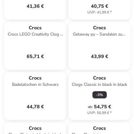
41,36 €
40,75 €
UVP
:
41,99 €
*
Crocs
Crocs
Crocs LEGO Creativity Clog K
Getaway py – Sandalen zum
in Schwarz
Hineinschlüpfen Weiß
65,71 €
43,99 €
Crocs
Crocs
Badelatschen in Schwarz
Clogs Classic in black in black
-
3
%
44,78 €
54,75 €
ab
:
UVP
:
56,99 €
*
Crocs
Crocs