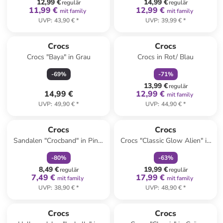
12,99 €
14,99 €
regulär
regulär
11,99 €
12,99 €
mit family
mit family
UVP
:
43,90 €
*
UVP
:
39,99 €
*
family
rabatt
Crocs
Crocs
Crocs "Baya" in Grau
Crocs in Rot/ Blau
-
69
%
-
71
%
13,99 €
regulär
14,99 €
12,99 €
mit family
UVP
:
49,90 €
*
UVP
:
44,90 €
*
family
rabatt
family
rabatt
Reserviert
Crocs
Crocs
Sandalen "Crocband" in Pink/
Crocs "Classic Glow Alien" in
Lila
Weiß/ Grün
-
80
%
-
63
%
8,49 €
19,99 €
regulär
regulär
7,49 €
17,99 €
mit family
mit family
UVP
:
38,90 €
*
UVP
:
48,90 €
*
family
rabatt
Crocs
Crocs