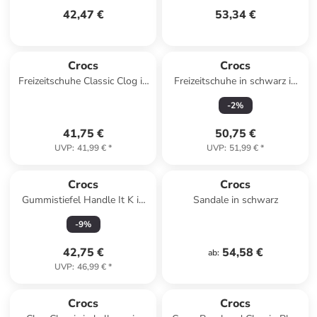
42,47 €
53,34 €
Crocs
Crocs
Freizeitschuhe Classic Clog in
Freizeitschuhe in schwarz in
marineblau in marineblau
schwarz
-
2
%
41,75 €
50,75 €
UVP
:
41,99 €
*
UVP
:
51,99 €
*
Crocs
Crocs
Gummistiefel Handle It K in
Sandale in schwarz
pink in pink
-
9
%
42,75 €
54,58 €
ab
:
UVP
:
46,99 €
*
Crocs
Crocs