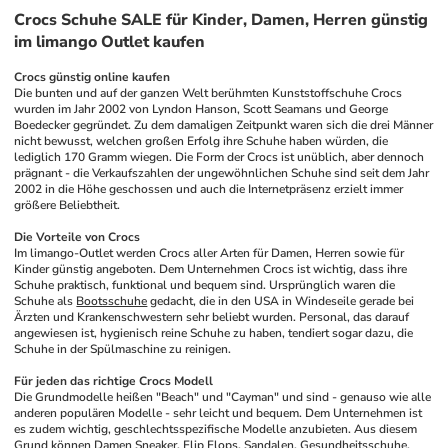
Crocs Schuhe SALE für Kinder, Damen, Herren günstig
im limango Outlet kaufen
Crocs günstig online kaufen
Die bunten und auf der ganzen Welt berühmten Kunststoffschuhe Crocs 
wurden im Jahr 2002 von Lyndon Hanson, Scott Seamans und George 
Boedecker gegründet. Zu dem damaligen Zeitpunkt waren sich die drei Männer 
nicht bewusst, welchen großen Erfolg ihre Schuhe haben würden, die 
lediglich 170 Gramm wiegen. Die Form der Crocs ist unüblich, aber dennoch 
prägnant - die Verkaufszahlen der ungewöhnlichen Schuhe sind seit dem Jahr 
2002 in die Höhe geschossen und auch die Internetpräsenz erzielt immer 
größere Beliebtheit.
Die Vorteile von Crocs
Im limango-Outlet werden Crocs aller Arten für Damen, Herren sowie für 
Kinder günstig angeboten. Dem Unternehmen Crocs ist wichtig, dass ihre 
Schuhe praktisch, funktional und bequem sind. Ursprünglich waren die 
Schuhe als 
Bootsschuhe
 gedacht, die in den USA in Windeseile gerade bei 
Ärzten und Krankenschwestern sehr beliebt wurden. Personal, das darauf 
angewiesen ist, hygienisch reine Schuhe zu haben, tendiert sogar dazu, die 
Schuhe in der Spülmaschine zu reinigen.
Für jeden das richtige Crocs Modell
Die Grundmodelle heißen "Beach" und "Cayman" und sind - genauso wie alle 
anderen populären Modelle - sehr leicht und bequem. Dem Unternehmen ist 
es zudem wichtig, geschlechtsspezifische Modelle anzubieten. Aus diesem 
Grund können 
Damen Sneaker
, 
Flip Flops
, Sandalen, 
Gesundheitsschuhe
, 