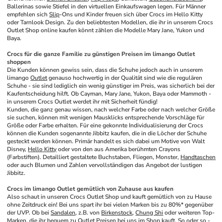
Ballerinas sowie Stiefel in den virtuellen Einkaufswagen legen. Für Männer 
empfehlen sich 
Slip
-Ons und Kinder freuen sich über Crocs im Hello Kitty 
oder Tarnlook Design. Zu den beliebtesten Modellen, die ihr in unserem Crocs 
Outlet Shop online kaufen könnt zählen die Modelle Mary Jane, Yukon und 
Baya.
Crocs für die ganze Familie zu günstigen Preisen im limango Outlet 
shoppen
Die Kunden können gewiss sein, dass die Schuhe jedoch auch in unserem 
limango 
Outlet
 genauso hochwertig in der Qualität sind wie die regulären 
Schuhe - sie sind lediglich ein wenig günstiger im Preis, was sicherlich bei der 
Kaufentscheidung hilft. Ob Cayman, Mary Jane, Yukon, Baya oder Mammoth - 
in unserem Crocs Outlet werdet ihr mit Sicherheit fündig!
Kunden, die ganz genau wissen, nach welcher Farbe oder nach welcher Größe 
sie suchen, können mit wenigen Mausklicks entsprechende Vorschläge für 
Größe oder Farbe erhalten. Für eine gekonnte Individualisierung der Crocs 
können die Kunden sogenannte Jibbitz kaufen, die in die Löcher der Schuhe 
gesteckt werden können. Primär handelt es sich dabei um Motive von Walt 
Disney, 
Hello Kitty
 oder von den aus Amerika berühmten Crayons 
(Farbstiften). Detailliert gestaltete Buchstaben, Fliegen, Monster, 
Handtaschen
oder auch Blumen und Zahlen vervollständigen das Angebot der lustigen 
Jibbitz.
Crocs im limango Outlet gemütlich von Zuhause aus kaufen
Also schaut in unseren Crocs Outlet Shop und kauft gemütlich von zu Hause 
ohne Zeitdruck ein! Bei uns spart ihr bei vielen Marken bis zu 80%* gegenüber 
der UVP. Ob bei 
Sandalen
, z.B. von 
Birkenstock
, 
Chung Shi
 oder weiteren Top-
Marken, die ihr bequem zu Outlet Preisen bei uns im Shop kauft. So oder so - 