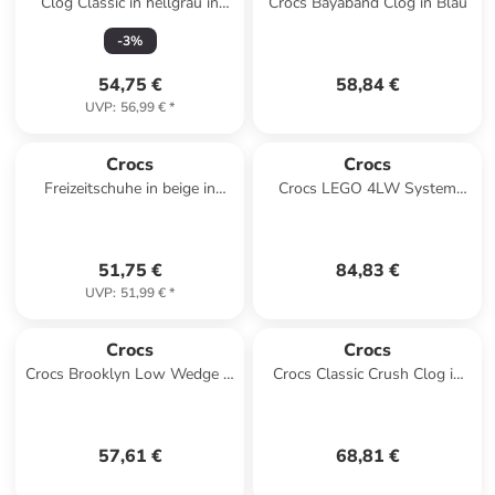
Clog Classic in hellgrau in
Crocs Bayaband Clog in Blau
hellgrau
-
3
%
54,75 €
58,84 €
UVP
:
56,99 €
*
Crocs
Crocs
Freizeitschuhe in beige in
Crocs LEGO 4LW System
beige
Clog in Schwarz
51,75 €
84,83 €
UVP
:
51,99 €
*
Crocs
Crocs
Crocs Brooklyn Low Wedge in
Crocs Classic Crush Clog in
Braun
Schwarz
57,61 €
68,81 €