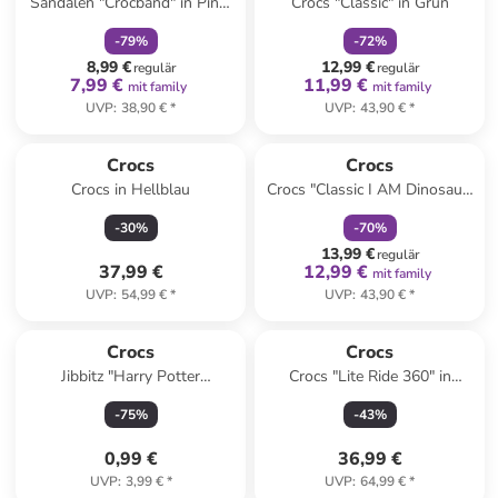
Sandalen "Crocband" in Pink/
Crocs "Classic" in Grün
Lila
-
79
%
-
72
%
8,99 €
12,99 €
regulär
regulär
7,99 €
11,99 €
mit family
mit family
UVP
:
38,90 €
*
UVP
:
43,90 €
*
family
rabatt
Crocs
Crocs
Crocs in Hellblau
Crocs "Classic I AM Dinosaur"
in Grün
-
30
%
-
70
%
13,99 €
regulär
37,99 €
12,99 €
mit family
UVP
:
54,99 €
*
UVP
:
43,90 €
*
Crocs
Crocs
Jibbitz "Harry Potter
Crocs "Lite Ride 360" in
Hufflepuff House" in Gelb/
Schwarz
-
75
%
-
43
%
Blau
0,99 €
36,99 €
UVP
:
3,99 €
*
UVP
:
64,99 €
*