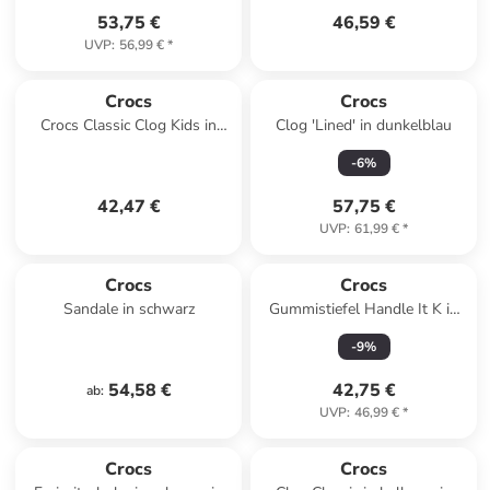
53,75 €
46,59 €
UVP
:
56,99 €
*
Crocs
Crocs
Crocs Classic Clog Kids in
Clog 'Lined' in dunkelblau
Grau
-
6
%
42,47 €
57,75 €
UVP
:
61,99 €
*
Crocs
Crocs
Sandale in schwarz
Gummistiefel Handle It K in
pink in pink
-
9
%
54,58 €
42,75 €
ab
:
UVP
:
46,99 €
*
Crocs
Crocs