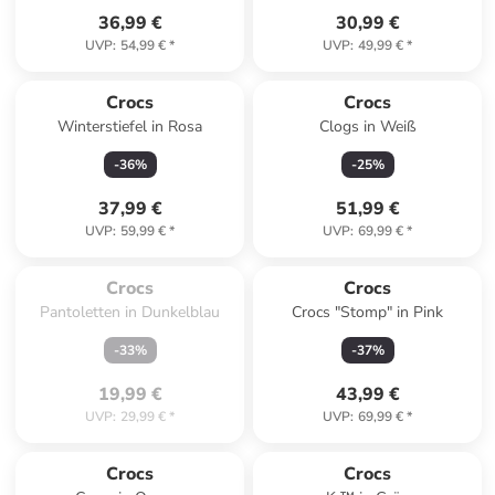
36,99 €
30,99 €
UVP
:
54,99 €
*
UVP
:
49,99 €
*
Crocs
Crocs
Winterstiefel in Rosa
Clogs in Weiß
-
36
%
-
25
%
37,99 €
51,99 €
UVP
:
59,99 €
*
UVP
:
69,99 €
*
Zu spät. Ausverkauft.
Crocs
Crocs
Pantoletten in Dunkelblau
Crocs "Stomp" in Pink
-
33
%
-
37
%
19,99 €
43,99 €
UVP
:
29,99 €
*
UVP
:
69,99 €
*
Crocs
Crocs