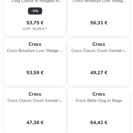
Clog Classic in hellgelb in
Crocs Brooklyn Low Wedge
hellgelb
Sandal in Schwarz
-
5
%
53,75 €
56,31 €
UVP
:
56,99 €
*
Crocs
Crocs
Crocs Brooklyn Low Wedge in
Crocs Classic Crush Sandal in
Schwarz
Rosa
53,59 €
49,27 €
Crocs
Crocs
Crocs Classic Crush Sandal in
Crocs Bella Clog in Beige
Schwarz
47,36 €
64,42 €