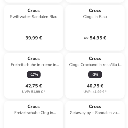
Crocs
Crocs
Swiftwater-Sandalen Blau
Clogs in Blau
39,99 €
54,95 €
ab
:
Crocs
Crocs
Freizeitschuhe in creme in
Clogs Crocband in rosa/lila in
creme
rosa/lila
-
17
%
-
2
%
42,75 €
40,75 €
UVP
:
51,99 €
*
UVP
:
41,99 €
*
Crocs
Crocs
Freizeitschuhe Clog in
Getaway py – Sandalen zum
marineblau in marineblau
Hineinschlüpfen Weiß