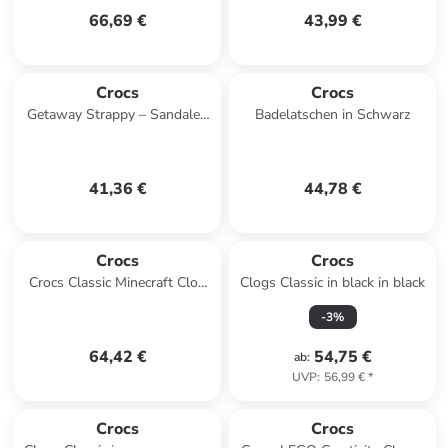
66,69 €
43,99 €
Crocs
Crocs
Getaway Strappy – Sandalen
Badelatschen in Schwarz
zum Hineinschlüpfen Schwarz
41,36 €
44,78 €
Crocs
Crocs
Crocs Classic Minecraft Clog
Clogs Classic in black in black
in Grün
-
3
%
64,42 €
54,75 €
ab
:
UVP
:
56,99 €
*
Crocs
Crocs