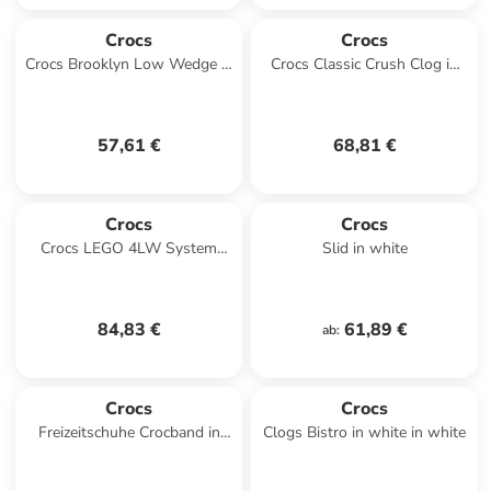
Crocs
Crocs
Crocs Brooklyn Low Wedge in
Crocs Classic Crush Clog in
Braun
Schwarz
57,61 €
68,81 €
Crocs
Crocs
Crocs LEGO 4LW System
Slid in white
Clog in Schwarz
84,83 €
61,89 €
ab
:
Crocs
Crocs
Freizeitschuhe Crocband in
Clogs Bistro in white in white
marineblau/rot in
marineblau/rot