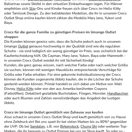
Ballerinas sowie Stiefel in den virtuellen Einkaufswagen legen. Für Männer 
empfehlen sich 
Slip
-Ons und Kinder freuen sich über Crocs im Hello Kitty 
oder Tarnlook Design. Zu den beliebtesten Modellen, die ihr in unserem Crocs 
Outlet Shop online kaufen könnt zählen die Modelle Mary Jane, Yukon und 
Baya.
Crocs für die ganze Familie zu günstigen Preisen im limango Outlet 
shoppen
Die Kunden können gewiss sein, dass die Schuhe jedoch auch in unserem 
limango 
Outlet
 genauso hochwertig in der Qualität sind wie die regulären 
Schuhe - sie sind lediglich ein wenig günstiger im Preis, was sicherlich bei der 
Kaufentscheidung hilft. Ob Cayman, Mary Jane, Yukon, Baya oder Mammoth - 
in unserem Crocs Outlet werdet ihr mit Sicherheit fündig!
Kunden, die ganz genau wissen, nach welcher Farbe oder nach welcher Größe 
sie suchen, können mit wenigen Mausklicks entsprechende Vorschläge für 
Größe oder Farbe erhalten. Für eine gekonnte Individualisierung der Crocs 
können die Kunden sogenannte Jibbitz kaufen, die in die Löcher der Schuhe 
gesteckt werden können. Primär handelt es sich dabei um Motive von Walt 
Disney, 
Hello Kitty
 oder von den aus Amerika berühmten Crayons 
(Farbstiften). Detailliert gestaltete Buchstaben, Fliegen, Monster, 
Handtaschen
oder auch Blumen und Zahlen vervollständigen das Angebot der lustigen 
Jibbitz.
Crocs im limango Outlet gemütlich von Zuhause aus kaufen
Also schaut in unseren Crocs Outlet Shop und kauft gemütlich von zu Hause 
ohne Zeitdruck ein! Bei uns spart ihr bei vielen Marken bis zu 80%* gegenüber 
der UVP. Ob bei 
Sandalen
, z.B. von 
Birkenstock
, 
Chung Shi
 oder weiteren Top-
Marken, die ihr bequem zu Outlet Preisen bei uns im Shop kauft. So oder so - 