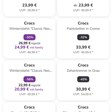
23,99 €
23,99 €
ab
:
UVP
:
39,99 €
*
UVP
:
49,99 €
*
family
rabatt
Crocs
Crocs
Winterstiefel "Classic Neo
Pantoletten in Creme
Puff" in Dunkelblau
-
50
%
-
32
%
26,99 €
regulär
24,99 €
33,99 €
mit family
UVP
:
49,99 €
*
UVP
:
49,99 €
*
family
rabatt
Crocs
Crocs
Winterstiefel "Classic Neo
Zehentrenner in Grau
Puff" in Pink
-
58
%
-
43
%
22,99 €
regulär
20,99 €
30,99 €
mit family
UVP
:
49,99 €
*
UVP
:
54,99 €
*
Crocs
Crocs