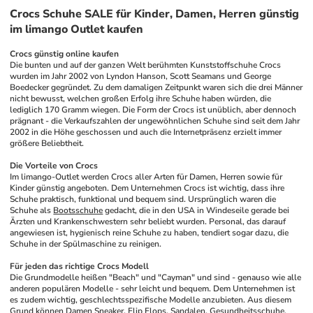
Crocs Schuhe SALE für Kinder, Damen, Herren günstig
im limango Outlet kaufen
Crocs günstig online kaufen
Die bunten und auf der ganzen Welt berühmten Kunststoffschuhe Crocs 
wurden im Jahr 2002 von Lyndon Hanson, Scott Seamans und George 
Boedecker gegründet. Zu dem damaligen Zeitpunkt waren sich die drei Männer 
nicht bewusst, welchen großen Erfolg ihre Schuhe haben würden, die 
lediglich 170 Gramm wiegen. Die Form der Crocs ist unüblich, aber dennoch 
prägnant - die Verkaufszahlen der ungewöhnlichen Schuhe sind seit dem Jahr 
2002 in die Höhe geschossen und auch die Internetpräsenz erzielt immer 
größere Beliebtheit.
Die Vorteile von Crocs
Im limango-Outlet werden Crocs aller Arten für Damen, Herren sowie für 
Kinder günstig angeboten. Dem Unternehmen Crocs ist wichtig, dass ihre 
Schuhe praktisch, funktional und bequem sind. Ursprünglich waren die 
Schuhe als 
Bootsschuhe
 gedacht, die in den USA in Windeseile gerade bei 
Ärzten und Krankenschwestern sehr beliebt wurden. Personal, das darauf 
angewiesen ist, hygienisch reine Schuhe zu haben, tendiert sogar dazu, die 
Schuhe in der Spülmaschine zu reinigen.
Für jeden das richtige Crocs Modell
Die Grundmodelle heißen "Beach" und "Cayman" und sind - genauso wie alle 
anderen populären Modelle - sehr leicht und bequem. Dem Unternehmen ist 
es zudem wichtig, geschlechtsspezifische Modelle anzubieten. Aus diesem 
Grund können 
Damen Sneaker
, 
Flip Flops
, Sandalen, 
Gesundheitsschuhe
, 