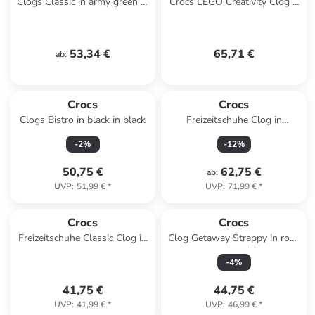
Clogs Classic in army green in
Crocs LEGO Creativity Clog K
army green
in Schwarz
53,34 €
65,71 €
ab
:
Crocs
Crocs
Clogs Bistro in black in black
Freizeitschuhe Clog in
schwarz in schwarz
-
2
%
-
12
%
50,75 €
62,75 €
ab
:
UVP
:
51,99 €
*
UVP
:
71,99 €
*
Crocs
Crocs
Freizeitschuhe Classic Clog in
Clog Getaway Strappy in rosa
marineblau in marineblau
in rosa
-
4
%
41,75 €
44,75 €
UVP
:
41,99 €
*
UVP
:
46,99 €
*