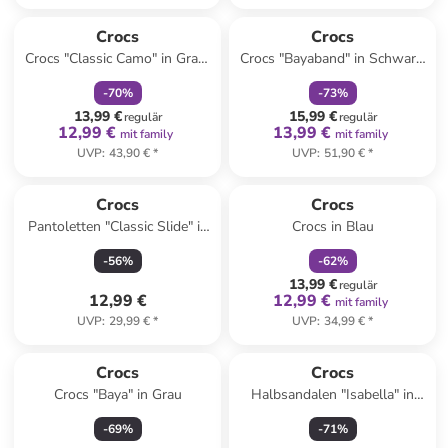
family
rabatt
family
rabatt
Crocs
Crocs
Crocs "Classic Camo" in Grau/
Crocs "Bayaband" in Schwarz/
Schwarz
Hellblau
-
70
%
-
73
%
13,99 €
15,99 €
regulär
regulär
12,99 €
13,99 €
mit family
mit family
UVP
:
43,90 €
*
UVP
:
51,90 €
*
family
rabatt
Crocs
Crocs
Pantoletten "Classic Slide" in
Crocs in Blau
Dunkelblau
-
56
%
-
62
%
13,99 €
regulär
12,99 €
12,99 €
mit family
UVP
:
29,99 €
*
UVP
:
34,99 €
*
Crocs
Crocs
Crocs "Baya" in Grau
Halbsandalen "Isabella" in
Silber
-
69
%
-
71
%