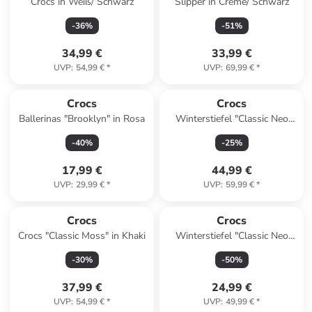
Crocs in Weiß/ Schwarz
Slipper in Creme/ Schwarz
-
36
%
-
51
%
34,99 €
33,99 €
UVP
:
54,99 €
*
UVP
:
69,99 €
*
Crocs
Crocs
Ballerinas "Brooklyn" in Rosa
Winterstiefel "Classic Neo
Puff" in Schwarz
-
40
%
-
25
%
17,99 €
44,99 €
UVP
:
29,99 €
*
UVP
:
59,99 €
*
Crocs
Crocs
Crocs "Classic Moss" in Khaki
Winterstiefel "Classic Neo
Puff" in Dunkelblau
-
30
%
-
50
%
37,99 €
24,99 €
UVP
:
54,99 €
*
UVP
:
49,99 €
*