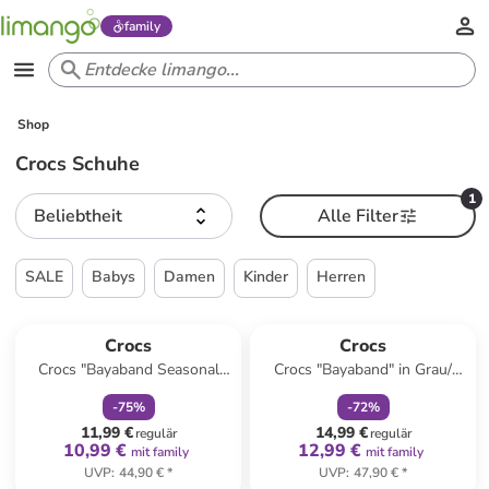
family
Shop
Crocs Schuhe
1
Beliebtheit
Alle Filter
SALE
Babys
Damen
Kinder
Herren
family
rabatt
family
rabatt
Crocs
Crocs
Crocs "Bayaband Seasonal
Crocs "Bayaband" in Grau/
Printed" in Grau/ Schwarz/ Rot
Limette
-
75
%
-
72
%
11,99 €
14,99 €
regulär
regulär
10,99 €
12,99 €
mit family
mit family
UVP
:
44,90 €
*
UVP
:
47,90 €
*