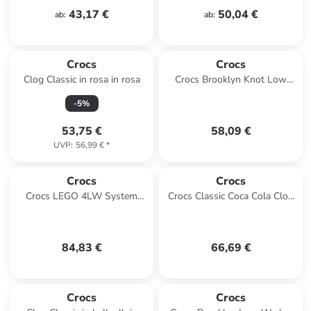
43,17 €
50,04 €
ab
:
ab
:
Crocs
Crocs
Clog Classic in rosa in rosa
Crocs Brooklyn Knot Low
Wedge Sandal in Braun
-
5
%
53,75 €
58,09 €
UVP
:
56,99 €
*
Crocs
Crocs
Crocs LEGO 4LW System
Crocs Classic Coca Cola Clog
Clog in Weiß
in Rot
84,83 €
66,69 €
Crocs
Crocs