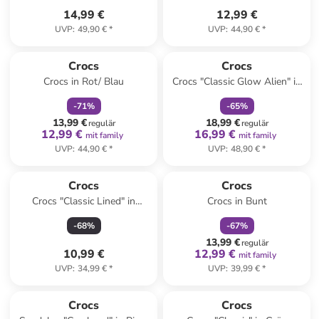
14,99 €
12,99 €
UVP
:
49,90 €
*
UVP
:
44,90 €
*
family
rabatt
family
rabatt
Crocs
Crocs
Crocs in Rot/ Blau
Crocs "Classic Glow Alien" in
Weiß/ Grün
-
71
%
-
65
%
13,99 €
18,99 €
regulär
regulär
12,99 €
16,99 €
mit family
mit family
UVP
:
44,90 €
*
UVP
:
48,90 €
*
family
rabatt
Crocs
Crocs
Crocs "Classic Lined" in
Crocs in Bunt
Dunkelblau
-
68
%
-
67
%
13,99 €
regulär
10,99 €
12,99 €
mit family
UVP
:
34,99 €
*
UVP
:
39,99 €
*
family
rabatt
family
rabatt
Reserviert
Crocs
Crocs