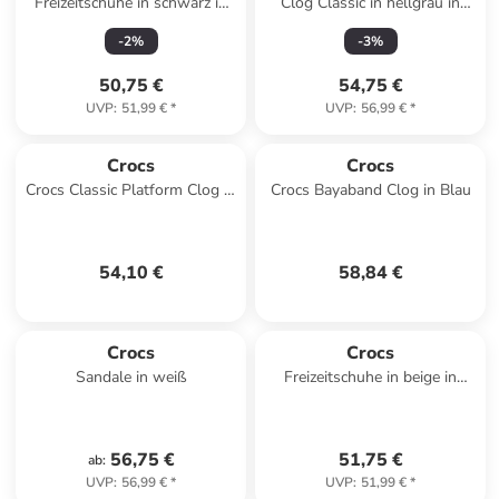
Freizeitschuhe in schwarz in
Clog Classic in hellgrau in
schwarz
hellgrau
-
2
%
-
3
%
50,75 €
54,75 €
UVP
:
51,99 €
*
UVP
:
56,99 €
*
Crocs
Crocs
Crocs Classic Platform Clog in
Crocs Bayaband Clog in Blau
Rosa
54,10 €
58,84 €
Crocs
Crocs
Sandale in weiß
Freizeitschuhe in beige in
beige
56,75 €
51,75 €
ab
:
UVP
:
56,99 €
*
UVP
:
51,99 €
*