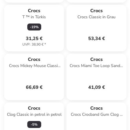
Crocs
Crocs
T ™ in Türkis
Crocs Classic in Grau
-
19
%
31,25 €
53,34 €
UVP
:
38,90 €
*
Crocs
Crocs
Crocs Mickey Mouse Classic
Crocs Miami Toe Loop Sandal
Clog in Schwarz
W in Gelb
66,69 €
41,09 €
Crocs
Crocs
Clog Classic in petrol in petrol
Crocs Crocband Gum Clog K
in Schwarz
-
5
%