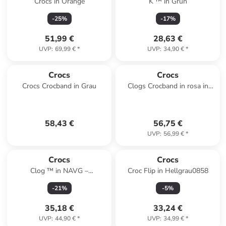
Crocs in Orange
K ™ in Grün
-
25
%
-
17
%
51,99 €
28,63 €
UVP
:
69,99 €
*
UVP
:
34,90 €
*
Crocs
Crocs
Crocs Crocband in Grau
Clogs Crocband in rosa in
rosa
58,43 €
56,75 €
UVP
:
56,99 €
*
Crocs
Crocs
Clog ™ in NAVG –
Croc Flip in Hellgrau0858
Marineblau/Grün
-
21
%
-
5
%
35,18 €
33,24 €
UVP
:
44,90 €
*
UVP
:
34,99 €
*