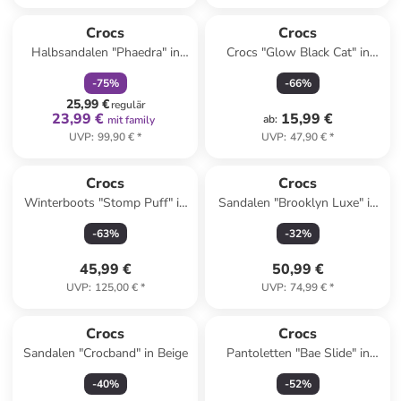
family
rabatt
Crocs
Crocs
Halbsandalen "Phaedra" in
Crocs "Glow Black Cat" in
Gelb
Schwarz
-
75
%
-
66
%
25,99 €
regulär
23,99 €
15,99 €
ab
:
mit family
UVP
:
99,90 €
*
UVP
:
47,90 €
*
Crocs
Crocs
Winterboots "Stomp Puff" in
Sandalen "Brooklyn Luxe" in
Schwarz
Camel
-
63
%
-
32
%
45,99 €
50,99 €
UVP
:
125,00 €
*
UVP
:
74,99 €
*
Crocs
Crocs
Sandalen "Crocband" in Beige
Pantoletten "Bae Slide" in
Gelb
-
40
%
-
52
%