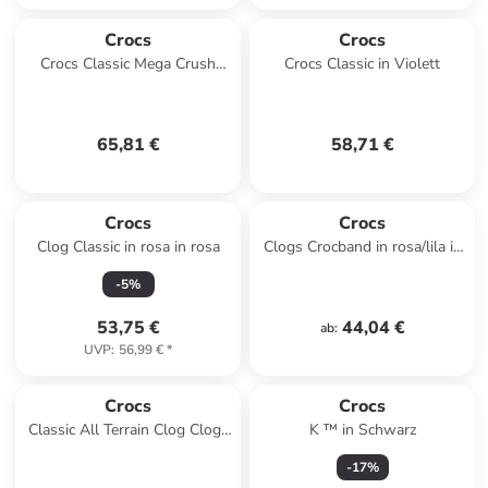
Crocs
Crocs
Crocs Classic Mega Crush
Crocs Classic in Violett
Tripe Strap in Schwarz
65,81 €
58,71 €
Crocs
Crocs
Clog Classic in rosa in rosa
Clogs Crocband in rosa/lila in
rosa/lila
-
5
%
53,75 €
44,04 €
ab
:
UVP
:
56,99 €
*
Crocs
Crocs
Classic All Terrain Clog Clogs
K ™ in Schwarz
Blau
-
17
%