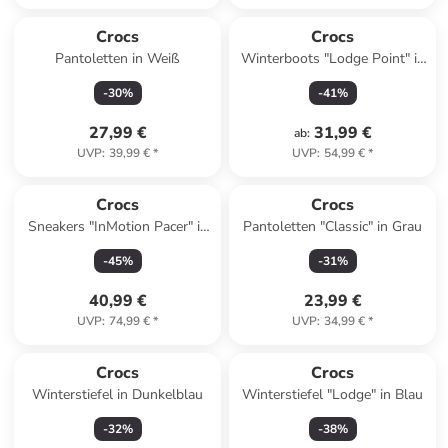
Crocs
Crocs
Pantoletten in Weiß
Winterboots "Lodge Point" in
Dunkelblau/ Grau
-
30
%
-
41
%
27,99 €
31,99 €
ab
:
UVP
:
39,99 €
*
UVP
:
54,99 €
*
Crocs
Crocs
Sneakers "InMotion Pacer" in
Pantoletten "Classic" in Grau
Schwarz
-
45
%
-
31
%
40,99 €
23,99 €
UVP
:
74,99 €
*
UVP
:
34,99 €
*
Crocs
Crocs
Winterstiefel in Dunkelblau
Winterstiefel "Lodge" in Blau
-
32
%
-
38
%