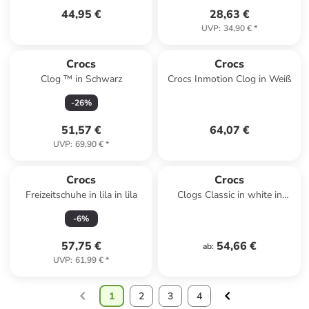
44,95 €
28,63 €
UVP
:
34,90 €
*
Crocs
Crocs
Clog ™ in Schwarz
Crocs Inmotion Clog in Weiß
-
26
%
51,57 €
64,07 €
UVP
:
69,90 €
*
Crocs
Crocs
Freizeitschuhe in lila in lila
Clogs Classic in white in
white
-
6
%
57,75 €
54,66 €
ab
:
UVP
:
61,99 €
*
1
2
3
4