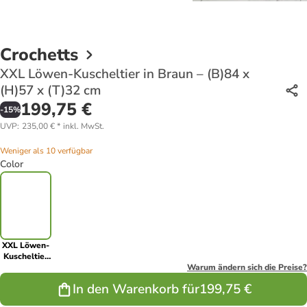
Crochetts
XXL Löwen-Kuscheltier in Braun – (B)84 x
(H)57 x (T)32 cm
199,75 €
-
15
%
UVP
:
235,00 €
*
inkl. MwSt.
Weniger als 10 verfügbar
Color
XXL Löwen-
Kuscheltier
in Braun –
Warum ändern sich die Preise?
(B)84 x
In den Warenkorb für
199,75 €
(H)57 x
(T)32 cm