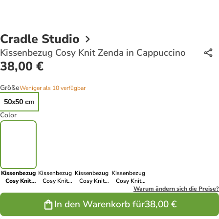
Cradle Studio
Kissenbezug Cosy Knit Zenda in Cappuccino
38,00 €
Größe
Weniger als 10 verfügbar
50x50 cm
Color
Kissenbezug
Kissenbezug
Kissenbezug
Kissenbezug
Cosy Knit
Cosy Knit
Cosy Knit
Cosy Knit
Zenda in
Zenda in
Zenda in
Zenda in
Warum ändern sich die Preise?
Cappuccino
warm_stone_burnt_orange
burnt orange
Schoko
In den Warenkorb für
38,00 €