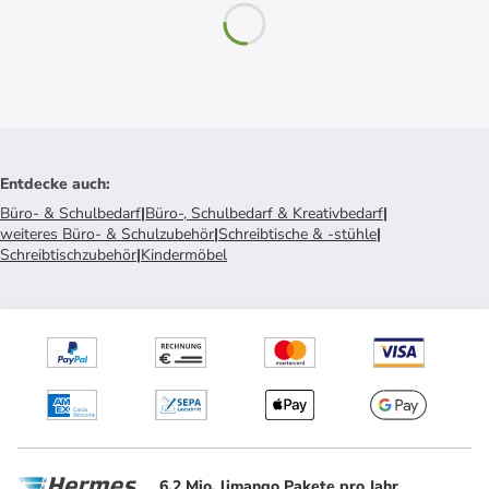
Entdecke auch
:
Büro- & Schulbedarf
|
Büro-, Schulbedarf & Kreativbedarf
|
weiteres Büro- & Schulzubehör
|
Schreibtische & -stühle
|
Schreibtischzubehör
|
Kindermöbel
6.2 Mio. limango Pakete pro Jahr