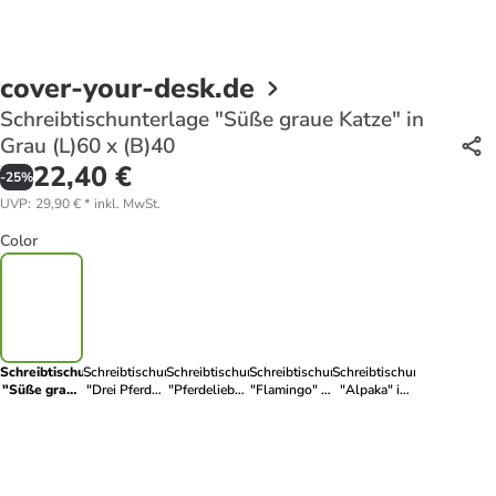
cover-your-desk.de
Schreibtischunterlage "Süße graue Katze" in
Grau (L)60 x (B)40
22,40 €
-
25
%
UVP
:
29,90 €
*
inkl. MwSt.
Color
Schreibtischunterlage
Schreibtischunterlage
Schreibtischunterlage
Schreibtischunterlage
Schreibtischunterlage
"Süße graue
"Drei Pferde"
"Pferdeliebe"
"Flamingo" in
"Alpaka" in
Katze" in
in Beige (L)60
in
Bunt (L)60 x
Weiß (L)75 x
Grau (L)60 x
x (B)40
Schwarz/Weiß
(B)40
(B)40
(B)40
(L)60 x (B)40