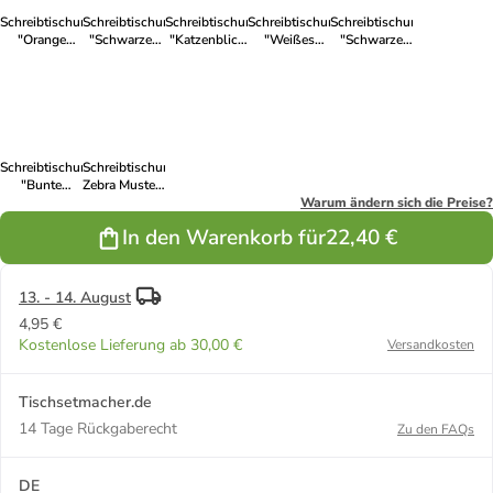
Schreibtischunterlage
Schreibtischunterlage
Schreibtischunterlage
Schreibtischunterlage
Schreibtischunterlage
"Orange
"Schwarzes
"Katzenblick
"Weißes
"Schwarze
Katze" in
Pferd" in
Muster" in
Pferd" in
Pferde bei
Orange (L)60
Schwarz
Weiß (L)60 x
Weiß (L)60 x
Sonnenaufgang"
x (B)40
(L)60 x (B)40
(B)40
(B)40
Schwarz
(L)60 x (B)40
Schreibtischunterlage
Schreibtischunterlage"
"Bunte
Zebra Muster"
Eulen" in
in
Warum ändern sich die Preise?
Bunt (L)60 x
Schwarz/Weiß
In den Warenkorb für
22,40 €
(B)40
(L)60 x (B)40
13. - 14. August
4,95 €
Kostenlose Lieferung ab 30,00 €
Versandkosten
Tischsetmacher.de
14 Tage Rückgaberecht
Zu den FAQs
DE