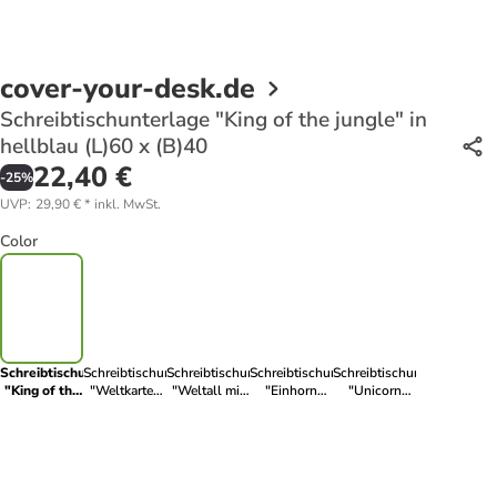
cover-your-desk.de
Schreibtischunterlage "King of the jungle" in
hellblau (L)60 x (B)40
22,40 €
-
25
%
UVP
:
29,90 €
*
inkl. MwSt.
Color
Schreibtischunterlage
Schreibtischunterlage
Schreibtischunterlage
Schreibtischunterlage
Schreibtischunterlage
"King of the
"Weltkarten
"Weltall mit
"Einhorn
"Unicorn
jungle" in
Muster
Rakete" bunte
Hellblau“
Muster" in
hellblau
Kinder" in
Farben (L)60
Grösse 60x40
Rosa (L)60 x
(L)60 x
Blau (L)60 x
x (B)40
cm
(B)40
(B)40
(B)40