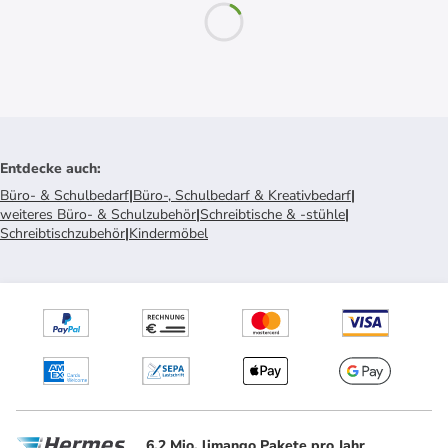
Entdecke auch
:
Büro- & Schulbedarf
|
Büro-, Schulbedarf & Kreativbedarf
|
weiteres Büro- & Schulzubehör
|
Schreibtische & -stühle
|
Schreibtischzubehör
|
Kindermöbel
6.2 Mio. limango Pakete pro Jahr