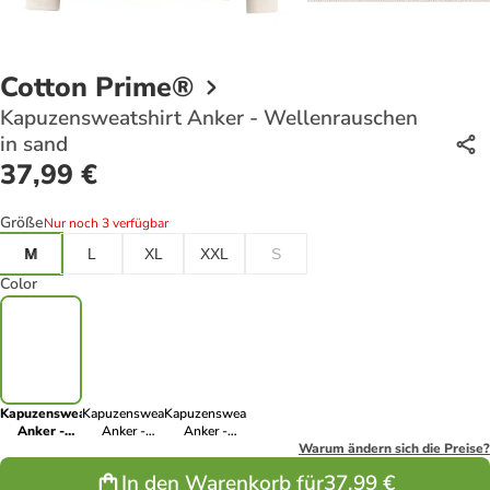
Cotton Prime®
Kapuzensweatshirt Anker - Wellenrauschen
in sand
37,99 €
Größe
Nur noch 3 verfügbar
M
L
XL
XXL
S
Color
Kapuzensweatshirt
Kapuzensweatshirt
Kapuzensweatshirt
Anker -
Anker -
Anker -
Wellenrauschen
Wellenrauschen
Wellenrauschen
Warum ändern sich die Preise?
in sand
in schwarz
in grau
In den Warenkorb für
37,99 €