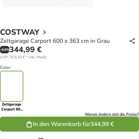
COSTWAY
Zeltgarage Carport 600 x 363 cm in Grau
344,99 €
-
64
%
UVP
:
973,33 €
*
inkl. MwSt.
Color
Zeltgarage
Carport 600
x 363 cm in
Warum ändern sich die Preise?
Grau
In den Warenkorb für
344,99 €