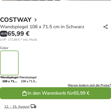
COSTWAY
Wandspiegel 106 x 71.5 cm in Schwarz
65,99 €
-
61
%
UVP
:
171,66 €
*
inkl. MwSt.
Color
Wandspiegel
Wandspiegel
106 x 71.5
106 x 71.5
cm in
cm in Weiß
Warum ändern sich die Preise?
Schwarz
In den Warenkorb für
65,99 €
12. - 15. August