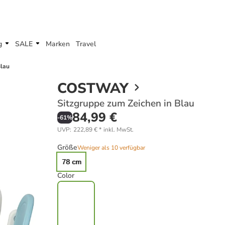
g
SALE
Marken
Travel
Blau
COSTWAY
Sitzgruppe zum Zeichen in Blau
84,99 €
-
61
%
UVP
:
222,89 €
*
inkl. MwSt.
Größe
Weniger als 10 verfügbar
78 cm
Color