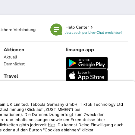
Help Center
ichere Verbindung
Jetzt auch per Live-Chat erreichbar!
Aktionen
limango app
Aktuell
Demnächst
Travel
Reiseangebote
limango.nl
limango.pl