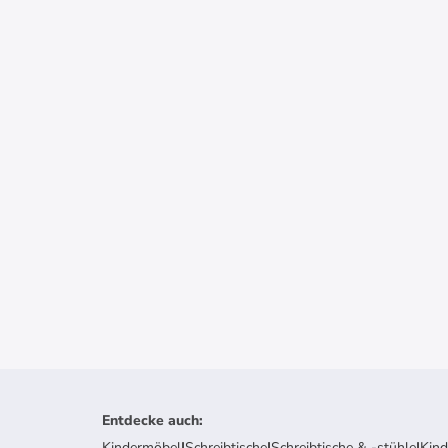
Entdecke auch
:
Kindermöbel
|
Schreibtische
|
Schreibtische & -stühle
|
Kin