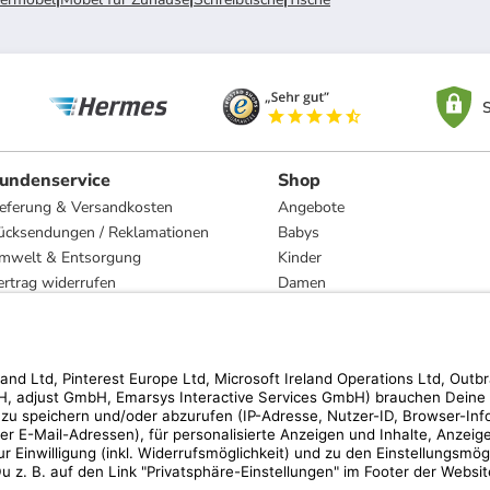
S
undenservice
Shop
ieferung & Versandkosten
Angebote
ücksendungen / Reklamationen
Babys
mwelt & Entsorgung
Kinder
ertrag widerrufen
Damen
esetzliche Gewährleistung und Reparatur
Herren
Wohnen
Trachten
Marken