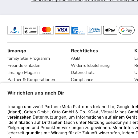
limango
Rechtliches
K
family Star Programm
AGB
L
Freunde einladen
Widerrufsbelehrung
R
limango Magazin
Datenschutz
U
Partner & Kooperationen
Compliance
V
Jobs
Impressum
G
Presse
Privatsphäre-Einstellungen
Mediadaten
Geschenkgutscheinbedingungen