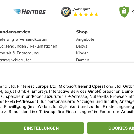
S
undenservice
Shop
ieferung & Versandkosten
Angebote
ücksendungen / Reklamationen
Babys
mwelt & Entsorgung
Kinder
ertrag widerrufen
Damen
esetzliche Gewährleistung und Reparatur
Herren
Wohnen
Trachten
Marken
hen der unverbindlichen Preisempfehlung des Herstellers. Prozentangaben beziehen s
 Teilnahmebedingungen unserer Freunde-werben-Freunde-Aktionen findest Du unter
lt nur für von limango versandte Ware (nicht für von Partnern versandte Ware und Tra