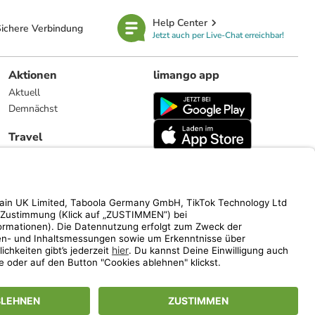
Help Center
ichere Verbindung
Jetzt auch per Live-Chat erreichbar!
Aktionen
limango app
Aktuell
Demnächst
Travel
Reiseangebote
limango.nl
limango.pl
ich auf den Streichpreis.
www.limango.de/einladen
vel).