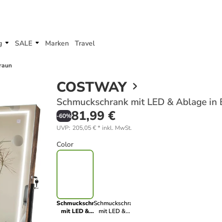
g
SALE
Marken
Travel
raun
COSTWAY
Schmuckschrank mit LED & Ablage in 
81,99 €
-
60
%
UVP
:
205,05 €
*
inkl. MwSt.
Color
Schmuckschrank
Schmuckschrank
mit LED &
mit LED &
Ablage in
Ablage in