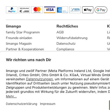
limango
Rechtliches
K
family Star Programm
AGB
L
Freunde einladen
Widerrufsbelehrung
R
limango Magazin
Datenschutz
U
Partner & Kooperationen
Compliance
V
Jobs
Impressum
G
Presse
Privatsphäre-Einstellungen
Mediadaten
Geschenkgutscheinbedingungen
* Streichpreise entsprec
ᵃ Die jeweils aktuellen
ᵇ Gi