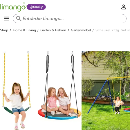
family
Shop
Home & Living
Garten & Balkon
Gartenmöbel
Schaukel 2 tlg. Set i