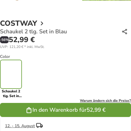
COSTWAY
Schaukel 2 tlg. Set in Blau
52,99 €
-
56
%
UVP
:
121,20 €
*
inkl. MwSt.
Color
Schaukel 2
tlg. Set in
Blau
Warum ändern sich die Preise?
In den Warenkorb für
52,99 €
12. - 15. August