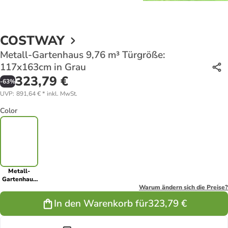
COSTWAY
Metall-Gartenhaus 9,76 m³ Türgröße:
117x163cm in Grau
323,79 €
-
63
%
UVP
:
891,64 €
*
inkl. MwSt.
Color
Metall-
Gartenhaus
9,76 m³
Warum ändern sich die Preise?
Türgröße:
In den Warenkorb für
323,79 €
117x163cm
in Grau