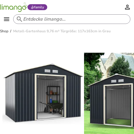
family
Shop
Metall-Gartenhaus 9,76 m³ Türgröße: 117x163cm in Grau