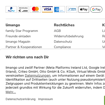
limango
Rechtliches
K
family Star Programm
AGB
L
Freunde einladen
Widerrufsbelehrung
R
limango Magazin
Datenschutz
U
Partner & Kooperationen
Compliance
V
Jobs
Impressum
G
Presse
Privatsphäre-Einstellungen
Mediadaten
Geschenkgutscheinbedingungen
* Streichpreise entsprec
ᵃ Die jeweils aktuellen
ᵇ Gi