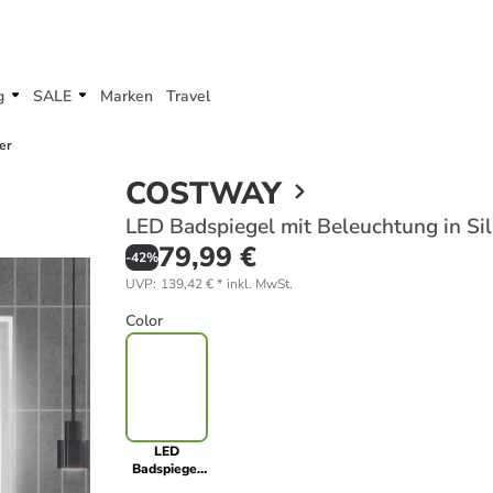
g
SALE
Marken
Travel
er
COSTWAY
LED Badspiegel mit Beleuchtung in Sil
79,99 €
-
42
%
UVP
:
139,42 €
*
inkl. MwSt.
Color
LED
Badspiegel
mit