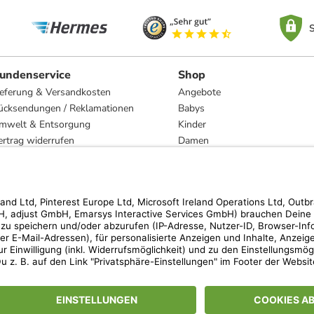
S
undenservice
Shop
ieferung & Versandkosten
Angebote
ücksendungen / Reklamationen
Babys
mwelt & Entsorgung
Kinder
ertrag widerrufen
Damen
esetzliche Gewährleistung und Reparatur
Herren
Wohnen
Trachten
Marken
hen der unverbindlichen Preisempfehlung des Herstellers. Prozentangaben beziehen s
 Teilnahmebedingungen unserer Freunde-werben-Freunde-Aktionen findest Du unter
lt nur für von limango versandte Ware (nicht für von Partnern versandte Ware und Tra