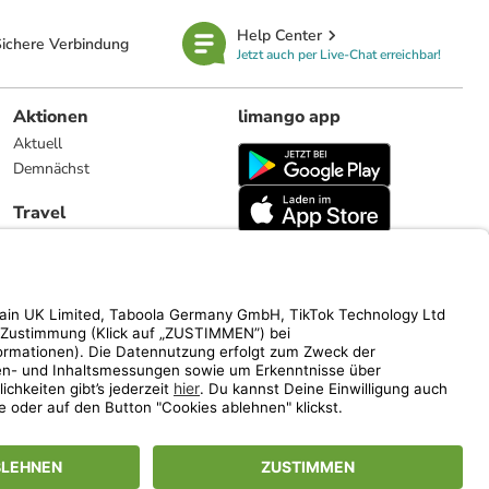
Help Center
ichere Verbindung
Jetzt auch per Live-Chat erreichbar!
Aktionen
limango app
Aktuell
Demnächst
Travel
Reiseangebote
limango.nl
limango.pl
ich auf den Streichpreis.
www.limango.de/einladen
vel).